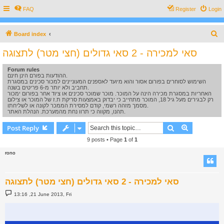
FAQ
Register
Login
S
Board index
e
סאי למכירה - 2 סאי גדולים (חצי מטר) לתצוגה
a
Forum rules
r
ההודעות בפורם הינן חינם.
c
השימוש לסוחרים בפורום אסור והוא מיועד לאספנים המעוניינים למכור סכינים במסגרת
תחביב ולא יותר מ-6 פריטים בשנה.
h
האחריות במסגרת מכירה הינה על המוכר. מוכר שמוכר סכינים או ציוד אחר בפורום ימכור
רק לבגירים מעל גיל 18, המוכר מתחייב כי יבדוק באמצעות סריקת ת.ז של המוכר או צילום
מסמך מזהה רשמי, קודם למסירת הממכר לקונה או לשליחתו.
תהנו, מקווה כי תרוו נחת מהמערכת. הנהלת האתר.
Search
Advanced s
Post Reply
9 posts • Page
1
of
1
rono
סאי למכירה - 2 סאי גדולים (חצי מטר) לתצוגה
P
13:16 ,21 June 2013, Fri
o
s
t