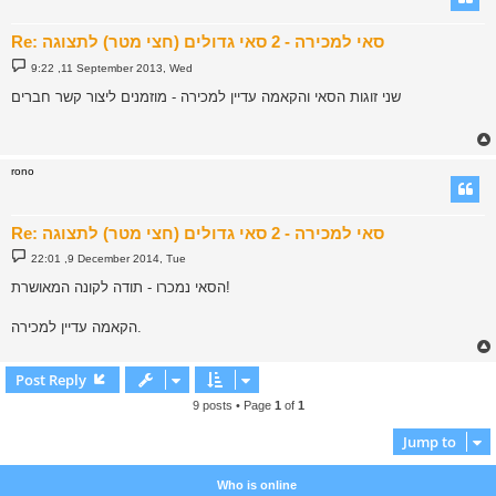
Re: סאי למכירה - 2 סאי גדולים (חצי מטר) לתצוגה
P
9:22 ,11 September 2013, Wed
o
s
שני זוגות הסאי והקאמה עדיין למכירה - מוזמנים ליצור קשר חברים
t
rono
Re: סאי למכירה - 2 סאי גדולים (חצי מטר) לתצוגה
P
22:01 ,9 December 2014, Tue
o
s
הסאי נמכרו - תודה לקונה המאושרת!
t
הקאמה עדיין למכירה.
Post Reply
9 posts • Page
1
of
1
Jump to
Who is online