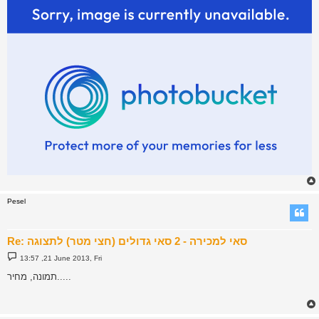
Pesel
Re: סאי למכירה - 2 סאי גדולים (חצי מטר) לתצוגה
P
13:57 ,21 June 2013, Fri
o
s
תמונה, מחיר.....
t