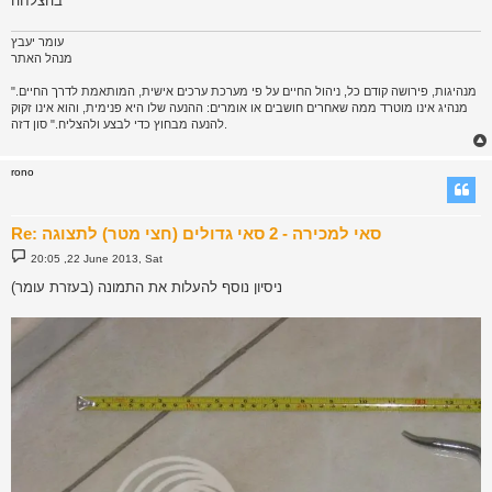
בהצלחה
עומר יעבץ
מנהל האתר
"מנהיגות, פירושה קודם כל, ניהול החיים על פי מערכת ערכים אישית, המותאמת לדרך החיים.
מנהיג אינו מוטרד ממה שאחרים חושבים או אומרים: ההנעה שלו היא פנימית, והוא אינו זקוק
להנעה מבחוץ כדי לבצע ולהצליח." סון דזה.
rono
Re: סאי למכירה - 2 סאי גדולים (חצי מטר) לתצוגה
P
20:05 ,22 June 2013, Sat
o
s
ניסיון נוסף להעלות את התמונה (בעזרת עומר)
t