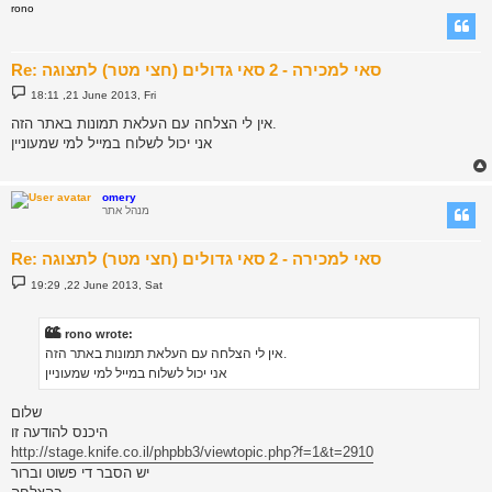
rono
Re: סאי למכירה - 2 סאי גדולים (חצי מטר) לתצוגה
P
18:11 ,21 June 2013, Fri
o
s
אין לי הצלחה עם העלאת תמונות באתר הזה.
t
אני יכול לשלוח במייל למי שמעוניין
omery
מנהל אתר
Re: סאי למכירה - 2 סאי גדולים (חצי מטר) לתצוגה
P
19:29 ,22 June 2013, Sat
o
s
t
rono wrote:
אין לי הצלחה עם העלאת תמונות באתר הזה.
אני יכול לשלוח במייל למי שמעוניין
שלום
היכנס להודעה זו
http://stage.knife.co.il/phpbb3/viewtopic.php?f=1&t=2910
יש הסבר די פשוט וברור