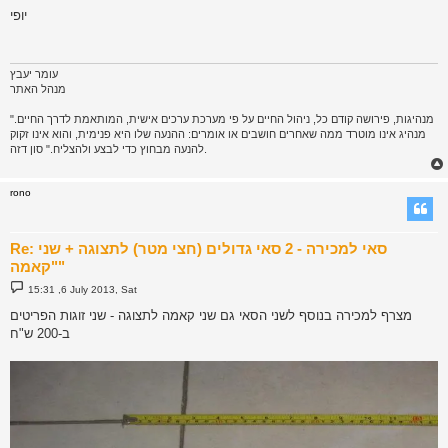
s
יופי
t
עומר יעבץ
מנהל האתר
"מנהיגות, פירושה קודם כל, ניהול החיים על פי מערכת ערכים אישית, המותאמת לדרך החיים.
מנהיג אינו מוטרד ממה שאחרים חושבים או אומרים: ההנעה שלו היא פנימית, והוא אינו זקוק
להנעה מבחוץ כדי לבצע ולהצליח." סון דזה.
rono
Re: סאי למכירה - 2 סאי גדולים (חצי מטר) לתצוגה + שני
"קאמה"
P
15:31 ,6 July 2013, Sat
o
s
מצרף למכירה בנוסף לשני הסאי גם שני קאמה לתצוגה - שני זוגות הפריטים
t
ב-200 ש"ח