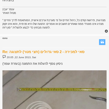
בהצלחה
עומר יעבץ
מנהל האתר
"מנהיגות, פירושה קודם כל, ניהול החיים על פי מערכת ערכים אישית, המותאמת לדרך החיים.
מנהיג אינו מוטרד ממה שאחרים חושבים או אומרים: ההנעה שלו היא פנימית, והוא אינו זקוק
להנעה מבחוץ כדי לבצע ולהצליח." סון דזה.
rono
Re: סאי למכירה - 2 סאי גדולים (חצי מטר) לתצוגה
P
20:05 ,22 June 2013, Sat
o
s
ניסיון נוסף להעלות את התמונה (בעזרת עומר)
t