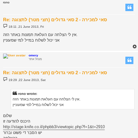
rono
Re: סאי למכירה - 2 סאי גדולים (חצי מטר) לתצוגה
P
18:11 ,21 June 2013, Fri
o
s
אין לי הצלחה עם העלאת תמונות באתר הזה.
t
אני יכול לשלוח במייל למי שמעוניין
omery
מנהל אתר
Re: סאי למכירה - 2 סאי גדולים (חצי מטר) לתצוגה
P
19:29 ,22 June 2013, Sat
o
s
t
rono wrote:
אין לי הצלחה עם העלאת תמונות באתר הזה.
אני יכול לשלוח במייל למי שמעוניין
שלום
היכנס להודעה זו
http://stage.knife.co.il/phpbb3/viewtopic.php?f=1&t=2910
יש הסבר די פשוט וברור