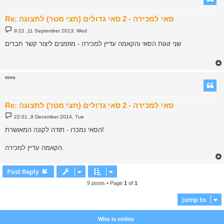
Re: סאי למכירה - 2 סאי גדולים (חצי מטר) לתצוגה
P
9:22 ,11 September 2013, Wed
o
s
שני זוגות הסאי והקאמה עדיין למכירה - מוזמנים ליצור קשר חברים
t
rono
Re: סאי למכירה - 2 סאי גדולים (חצי מטר) לתצוגה
P
22:01 ,9 December 2014, Tue
o
s
הסאי נמכרו - תודה לקונה המאושרת!
t
הקאמה עדיין למכירה.
Post Reply
9 posts • Page
1
of
1
Jump to
Who is online