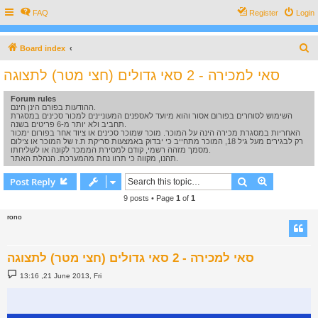
FAQ
Register
Login
S
Board index
e
סאי למכירה - 2 סאי גדולים (חצי מטר) לתצוגה
a
Forum rules
r
ההודעות בפורם הינן חינם.
c
השימוש לסוחרים בפורום אסור והוא מיועד לאספנים המעוניינים למכור סכינים במסגרת
תחביב ולא יותר מ-6 פריטים בשנה.
h
האחריות במסגרת מכירה הינה על המוכר. מוכר שמוכר סכינים או ציוד אחר בפורום ימכור
רק לבגירים מעל גיל 18, המוכר מתחייב כי יבדוק באמצעות סריקת ת.ז של המוכר או צילום
מסמך מזהה רשמי, קודם למסירת הממכר לקונה או לשליחתו.
תהנו, מקווה כי תרוו נחת מהמערכת. הנהלת האתר.
Search
Advanced s
Post Reply
9 posts • Page
1
of
1
rono
סאי למכירה - 2 סאי גדולים (חצי מטר) לתצוגה
P
13:16 ,21 June 2013, Fri
o
s
t