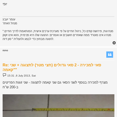
s
יופי
t
עומר יעבץ
מנהל האתר
"מנהיגות, פירושה קודם כל, ניהול החיים על פי מערכת ערכים אישית, המותאמת לדרך החיים.
מנהיג אינו מוטרד ממה שאחרים חושבים או אומרים: ההנעה שלו היא פנימית, והוא אינו זקוק
להנעה מבחוץ כדי לבצע ולהצליח." סון דזה.
rono
Re: סאי למכירה - 2 סאי גדולים (חצי מטר) לתצוגה + שני
"קאמה"
P
15:31 ,6 July 2013, Sat
o
s
מצרף למכירה בנוסף לשני הסאי גם שני קאמה לתצוגה - שני זוגות הפריטים
t
ב-200 ש"ח