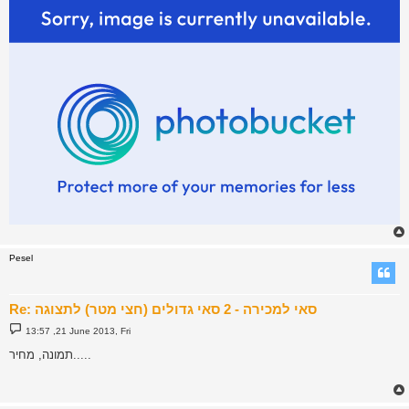
Pesel
Re: סאי למכירה - 2 סאי גדולים (חצי מטר) לתצוגה
P
13:57 ,21 June 2013, Fri
o
s
תמונה, מחיר.....
t