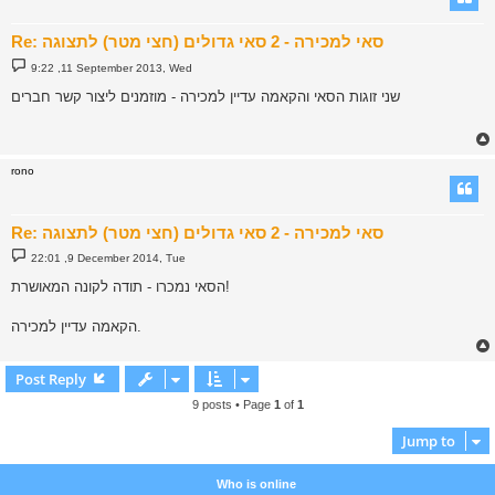
Re: סאי למכירה - 2 סאי גדולים (חצי מטר) לתצוגה
P
9:22 ,11 September 2013, Wed
o
s
שני זוגות הסאי והקאמה עדיין למכירה - מוזמנים ליצור קשר חברים
t
rono
Re: סאי למכירה - 2 סאי גדולים (חצי מטר) לתצוגה
P
22:01 ,9 December 2014, Tue
o
s
הסאי נמכרו - תודה לקונה המאושרת!
t
הקאמה עדיין למכירה.
Post Reply
9 posts • Page
1
of
1
Jump to
Who is online