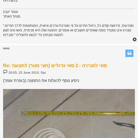
בהצלחה
עומר יעבץ
מנהל האתר
"מנהיגות, פירושה קודם כל, ניהול החיים על פי מערכת ערכים אישית, המותאמת לדרך החיים.
מנהיג אינו מוטרד ממה שאחרים חושבים או אומרים: ההנעה שלו היא פנימית, והוא אינו זקוק
להנעה מבחוץ כדי לבצע ולהצליח." סון דזה.
rono
Re: סאי למכירה - 2 סאי גדולים (חצי מטר) לתצוגה
P
20:05 ,22 June 2013, Sat
o
s
ניסיון נוסף להעלות את התמונה (בעזרת עומר)
t