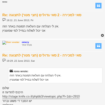
rono
Re: סאי למכירה - 2 סאי גדולים (חצי מטר) לתצוגה
P
18:11 ,21 June 2013, Fri
o
s
אין לי הצלחה עם העלאת תמונות באתר הזה.
t
אני יכול לשלוח במייל למי שמעוניין
omery
מנהל אתר
Re: סאי למכירה - 2 סאי גדולים (חצי מטר) לתצוגה
P
19:29 ,22 June 2013, Sat
o
s
t
rono wrote:
אין לי הצלחה עם העלאת תמונות באתר הזה.
אני יכול לשלוח במייל למי שמעוניין
שלום
היכנס להודעה זו
http://stage.knife.co.il/phpbb3/viewtopic.php?f=1&t=2910
יש הסבר די פשוט וברור