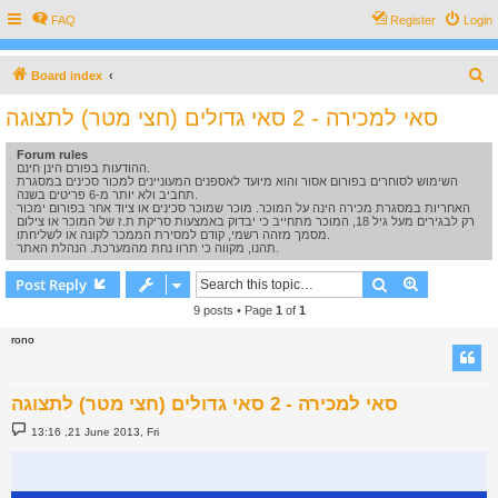
FAQ
Register
Login
S
Board index
e
סאי למכירה - 2 סאי גדולים (חצי מטר) לתצוגה
a
Forum rules
r
ההודעות בפורם הינן חינם.
c
השימוש לסוחרים בפורום אסור והוא מיועד לאספנים המעוניינים למכור סכינים במסגרת
תחביב ולא יותר מ-6 פריטים בשנה.
h
האחריות במסגרת מכירה הינה על המוכר. מוכר שמוכר סכינים או ציוד אחר בפורום ימכור
רק לבגירים מעל גיל 18, המוכר מתחייב כי יבדוק באמצעות סריקת ת.ז של המוכר או צילום
מסמך מזהה רשמי, קודם למסירת הממכר לקונה או לשליחתו.
תהנו, מקווה כי תרוו נחת מהמערכת. הנהלת האתר.
Search
Advanced s
Post Reply
9 posts • Page
1
of
1
rono
סאי למכירה - 2 סאי גדולים (חצי מטר) לתצוגה
P
13:16 ,21 June 2013, Fri
o
s
t