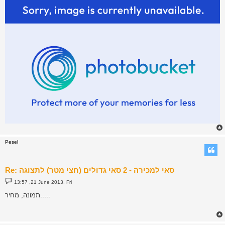
Pesel
Re: סאי למכירה - 2 סאי גדולים (חצי מטר) לתצוגה
P
13:57 ,21 June 2013, Fri
o
s
תמונה, מחיר.....
t