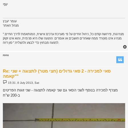
s
יופי
t
עומר יעבץ
מנהל האתר
"מנהיגות, פירושה קודם כל, ניהול החיים על פי מערכת ערכים אישית, המותאמת לדרך החיים.
מנהיג אינו מוטרד ממה שאחרים חושבים או אומרים: ההנעה שלו היא פנימית, והוא אינו זקוק
להנעה מבחוץ כדי לבצע ולהצליח." סון דזה.
rono
Re: סאי למכירה - 2 סאי גדולים (חצי מטר) לתצוגה + שני
"קאמה"
P
15:31 ,6 July 2013, Sat
o
s
מצרף למכירה בנוסף לשני הסאי גם שני קאמה לתצוגה - שני זוגות הפריטים
t
ב-200 ש"ח