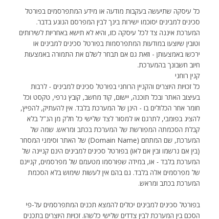
כל עיסקה שתיעשה בעקבות מודעה או מידע המתפרסמים בפורטל
סכינים למבינים יסוכמו ישירות בינך לבין המפרסם הנוגע בדבר.
המערכת איננה צד לכל עיסקה כזו, והיא לא תישא באחריות לשירותים
וטובין שיוצעו במודעות המתפרסמות בפורטל סכינים למבינים או
ירכשו באמצעותן - וזאת גם אם תבחר לשלם את התמורה באמצעות
חיוב חשבונך בהמערכת.
קנין רוחני
כל זכויות היוצרים והקניין הרוחני בפורטל סכינים למבינים - לרבות
בעיצוב האתר ובכל תוכנה, יישום, קוד מחשב, קובץ גרפי, טקסט וכל
חומר אחר הכלולים בו - הינן של המערכת בלבד. אין להעתיק, להפיץ,
להציג בפומבי, לתרגם או למסור לצד שלישי כל חלק מן הנ"ל בלא
קבלת הסכמתה המפורשת של המערכת בכתב ומראש. שמה של
המערכת, שם המתחם (Domain Name) של האתר וסימני המסחר
(בין אם נרשמו ובין אם לאו) בפורטל סכינים למבינים הינם קניינה של
המערכת בלבד - או, במידה שפורסמו מטעמם של מפרסמים, קניינם
של מפרסמים אלה בלבד. גם בהם אין לעשות שימוש בלא הסכמת
המערכת בכתב ומראש.
בפורטל סכינים למבינים יכולים להמצא תכנים המתפרסמים על-פי
הסכם בין המערכת לבין צדדים שלישי כלשהו. זכויות היוצרים בתכנים