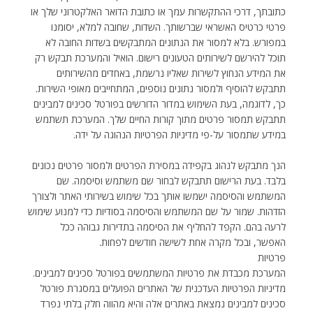
כתובתך, דרכי ההתקשרות עמך או כתובת הדואר האלקטרוני שלך או
פרטי כרטיס האשראי שברשותך. השדות, שחובה למלא, יסומנו
במפורש. בלא למסור את הנתונים המתבקשים בשדות החובה לא
תוכל להירשם לשירותים הטעונים רישום. הואיל והמערכת תבקש רק
את המידע הנחוץ לשירות שאליו נרשמת, באחדים מהשירותים
תתבקש להוסיף ולמסור נתונים נוספים, המתחייבים מאופי השירות.
כך, לדוגמה, בעת השימוש במדור הדורשים בפורטל סכינים למבינים
תתבקש תמסור פרטים מתוך קורות החיים שלך. המערכת תשתמש
במידע שתמסור על-פי מדיניות הפרטיות הנהוגה על ידה.
הנך מתבקש לנהוג בקפידה במסירת הפרטים ולמסור פרטים נכונים
בלבד. בעת הרישום תתבקש לבחור שם משתמש וסיסמה. שם
המשתמש והסיסמה ישמשו אותך בכל שימוש בשירותי האתר ולצורך
הזדהות. שמור על שם המשתמש והסיסמה בסודיות כדי למנוע שימוש
לרעה בהם. הקפד להחליף את הסיסמה בתדירות גבוהה ככל
האפשר, ובכל מקרה אחת לשישה חודשים לפחות.
פרטיות
המערכת מכבדת את פרטיות המשתמשים בפורטל סכינים למבינים.
מדיניות הפרטיות העדכנית של האתרים הפועלים במסגרת פורטל
סכינים למבינים נמצאת באתרים אלה והיא מהווה חלק בלתי נפרד