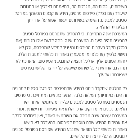
השירותים, יכולותיהם, מגבלותיהם, התאמתם לצרכיך או התגובות
שיעורר (אם בכלל) פירסום פרטים, מידע או קבצים מטעמך בפורטל
סכינים למבינים. השימוש בשירותים ייעשה אפוא על אחריותך
הבלעדית והמלאה.
המערכת אינה מתחייבת, כי למסרים שתפרסם בפורטל סכינים
למבינים תהיה היענות. המערכת אינה יכולה לדעת אילו תגובות (אם
בכלל) תקבל בעקבות הפירסום ומי יגיב למידע שתפרסם, ולכן לא
תישא כלפיך (או כלפי מי מטעמך) באחריות כלשהי לתגובות הללו,
לזהות הפונים אליך או לכל תוצאה שתנבע מהפירסום. המערכת לא
תהיה גם אחראית לכל שימוש שייעשה על ידי צד שלישי בפרטים
שיפורסמו על-ידך.
כל החלטה שתקבל ביחס למידע שהתפרסם בפורטל סכינים למבינים
זה הינה באחריותך המלאה בלבד. המערכת אינה מתחייבת כי פרטים
הנמסרים בפורטל סכינים למבינים על-ידי משתמשי האתר יהיו
מלאים, נכונים או מדויקים או כי יהלמו את ציפיותיך ודרישותיך. זכור:
המערכת עצמה אינה מכירה את משתמשי האתר, ואין ביכולתה לבקר
את אמיתות המידע שהם מוסרים לפירסום. המערכת לא תישא
באחריות כלשהי לכל תוצאה שתנבע ממידע שפורסם בפורטל סכינים
למבינים זה על-ידי צדדים שלישיים.