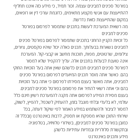
בפורטל סכינים למבינים עצמה. זכור תמיד, כי מידע כזה איננו תחליף
להתייעצות עם אנשי מקצוע מתאימים, כדוגמת עורכי דין או רופאים,
במקום שהתייעצות כזאת נדרשת.
מה רשאית המערכת לעשות בתכנים שתמסור לפרסום בפורטל
סכינים למבינים
כל זכויות הקניין הרוחני בתכנים שתמסור לפרסום בפורטל סכינים
למבינים נשארות בבעלותך. תכנים כאלה יכול שיהיו טקסטים, ציורים,
צילומים, שרטוטים, מפות, תוכנות מחשב או קבצי-קול. המערכת
אינה טוענת לבעלות בתכנים אלה. עליך להקפיד שלא למסור
לפורטל סכינים למבינים תכנים כלשהם שאין אתה בעל הזכויות החוקי
בהם. כאשר אתה מוסר תכנים המיועדים לפרסום בפורטל סכינים
למבינים, אתה מאשר בעצם מסירתו לפרסום כי אתה בעל הזכויות
בהם וכי אתה רשאי להתיר את פרסומם בפורטל סכינים למבינים.
בעצם מסירת המידע לפרסום אתה מקנה להמערכת רשיון חינם כלל
עולמי, לא בלעדי ובלתי מוגבל בזמן, להעתיק לשכפל, להפיץ, לשווק,
למסור לציבור ולהשתמש במידע האמור לפי שיקול דעתה, בכל
שירותי התוכן שהיא מספקת או תספק, לרבות באינטרנט (ובכלל זה
כמובן בפורטל סכינים למבינים), בשידורי טלוויזיה, בטלפוניה
ובתקשורת סלולרית ובמדיות עתידיות כלשהן.
מידע ותכנים באינטרנט