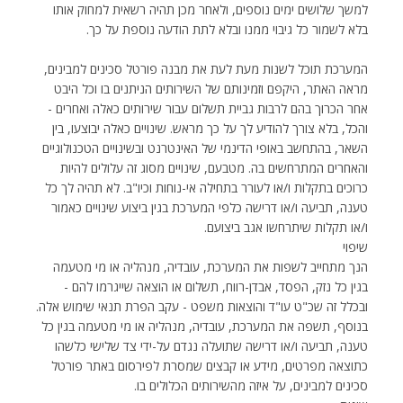
למשך שלושים ימים נוספים, ולאחר מכן תהיה רשאית למחוק אותו
בלא לשמור כל גיבוי ממנו ובלא לתת הודעה נוספת על כך.
המערכת תוכל לשנות מעת לעת את מבנה פורטל סכינים למבינים,
מראה האתר, היקפם וזמינותם של השירותים הניתנים בו וכל היבט
אחר הכרוך בהם לרבות גביית תשלום עבור שירותים כאלה ואחרים -
והכל, בלא צורך להודיע לך על כך מראש. שינויים כאלה יבוצעו, בין
השאר, בהתחשב באופי הדינמי של האינטרנט ובשינויים הטכנולוגיים
והאחרים המתרחשים בה. מטבעם, שינויים מסוג זה עלולים להיות
כרוכים בתקלות ו/או לעורר בתחילה אי-נוחות וכיו"ב. לא תהיה לך כל
טענה, תביעה ו/או דרישה כלפי המערכת בגין ביצוע שינויים כאמור
ו/או תקלות שיתרחשו אגב ביצועם.
שיפוי
הנך מתחייב לשפות את המערכת, עובדיה, מנהליה או מי מטעמה
בגין כל נזק, הפסד, אבדן-רווח, תשלום או הוצאה שייגרמו להם -
ובכלל זה שכ"ט עו"ד והוצאות משפט - עקב הפרת תנאי שימוש אלה.
בנוסף, תשפה את המערכת, עובדיה, מנהליה או מי מטעמה בגין כל
טענה, תביעה ו/או דרישה שתועלה נגדם על-ידי צד שלישי כלשהו
כתוצאה מפרטים, מידע או קבצים שמסרת לפירסום באתר פורטל
סכינים למבינים, על איזה מהשירותים הכלולים בו.