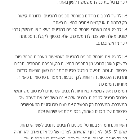
לכך ברגיל בתוכנה המשמשת לעיון באתר.
אין לקשר לרכיבים בודדים בפורטל סכינים למבינים  כדוגמת קישור
רק לתמונות או קבצים אחרים המצויים באתר.
אין להציג איזה מאתרי פורטל סכינים למבינים בעיצוב או מימשק גרפי
שונים מאלה שעיצבה לו המערכת, אלא בכפוף לקבלת הסכמתה
לכך מראש ובכתב.
אין להציג את פורטל סכינים למבינים באמצעות מערכות טכנולוגיות
כלשהן באופן הגורע מן התכנים המצויים בה, ובפרט ממסרים ותכנים
פרסומיים. זכור: תפעול פורטל סכינים למבינים טעון הוצאות כבדות
ומרבית ההכנסות הדרושות לכך נובעות ממסרים פרסומיים כאמור.
אחריות המערכת
המערכת אינה נושאת באחריות לתכנים שמוסרים לפרסום משתמשי
פורטל סכינים למבינים. תכנים אלה אינם משקפים את דעתה של
המערכת. המערכת רק מפעילה אמצעים טכנולוגיים המאפשרים
פרסומם של תכנים כאמור, בכפוף לתנאי שימוש אלה
.
השירותים והמידע בפורטל סכינים למבינים ניתנים לשימוש כמות
שהם (AS IS). לא ניתן להתאימם לצרכיו של כל אדם ואדם. לא תהיה
לך כל טענה, תביעה או דרישה כלפי המערכת בגין תכונות של