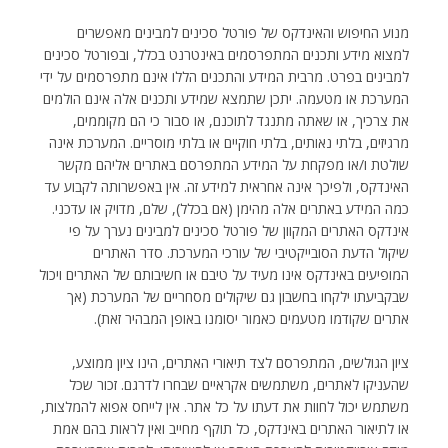
מנוע החיפוש והאינדקס של פורטל סכינים למבינים מאפשרים
למצוא מידע ותכנים המתפרסמים באינטרנט בכלל, ובפורטל סכינים
למבינים בפרט. מרבית המידע והתכנים הללו אינם מתפרסמים על ידי
המערכת או מטעמה. יתכן שתמצא שמידע ותכנים אלה אינם הולמים
את צרכיך, או שאתה מתנגד לתוכנם, או סבור כי הם מקוממים,
מרגיזים, בלתי נאותים, בלתי חוקיים או בלתי מוסריים. המערכת אינה
שולטת ו/או מפקחת על המידע המתפרסם באתרים אליהם מקשר
האינדקס, ולפיכך אינה אחראית למידע זה. אין באפשרותה לקבוע עד
כמה המידע באתרים אלה מהימן (אם בכלל), שלם, מדויק או עדכני.
אינדקס האתרים המקוון של פורטל סכינים למבינים נערך על פי
שיקול הדעת הסובייקטיבי של עורכי המערכת. סדר האתרים
המופיעים באינדקס אינו מעיד על טיבם או חשיבותם של האתרים ויכול
שבקביעתו ילקחו בחשבון גם שיקולים מסחריים של המערכת (אך
אתרים שקודמו מטעמים כאמור יסומנו באופן המבהיר זאת).
ציון הגולשים, המתפרסם לצד תיאורי האתרים, הינו ציון ממוצע,
שהעניקו לאתרים, משתמשים אקראיים שבחרו לדרגם. זכור שכל
משתמש יכול לחוות את דעתו על כל אתר. אין לייחס אפוא להמלצות,
או לתיאור האתרים באינדקס, כל תוקף מחייב ואין לראות בהם אמת