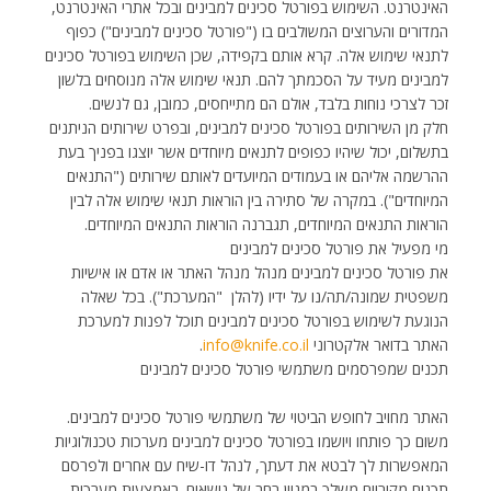
האינטרנט. השימוש בפורטל סכינים למבינים ובכל אתרי האינטרנט,
המדורים והערוצים המשולבים בו ("פורטל סכינים למבינים") כפוף
לתנאי שימוש אלה. קרא אותם בקפידה, שכן השימוש בפורטל סכינים
למבינים מעיד על הסכמתך להם. תנאי שימוש אלה מנוסחים בלשון
זכר לצרכי נוחות בלבד, אולם הם מתייחסים, כמובן, גם לנשים.
חלק מן השירותים בפורטל סכינים למבינים, ובפרט שירותים הניתנים
בתשלום, יכול שיהיו כפופים לתנאים מיוחדים אשר יוצגו בפניך בעת
ההרשמה אליהם או בעמודים המיועדים לאותם שירותים ("התנאים
המיוחדים"). במקרה של סתירה בין הוראות תנאי שימוש אלה לבין
הוראות התנאים המיוחדים, תגברנה הוראות התנאים המיוחדים.
מי מפעיל את פורטל סכינים למבינים
את פורטל סכינים למבינים מנהל מנהל האתר או אדם או אישיות
משפטית שמונה/תה/נו על ידיו (להלן  "המערכת"). בכל שאלה
הנוגעת לשימוש בפורטל סכינים למבינים תוכל לפנות למערכת
האתר בדואר אלקטרוני
info@knife.co.il
.
תכנים שמפרסמים משתמשי פורטל סכינים למבינים
האתר מחויב לחופש הביטוי של משתמשי פורטל סכינים למבינים.
משום כך פותחו ויושמו בפורטל סכינים למבינים מערכות טכנולוגיות
המאפשרות לך לבטא את דעתך, לנהל דו-שיח עם אחרים ולפרסם
תכנים מקוריים משלך במגוון רחב של נושאים. באמצעות מערכות