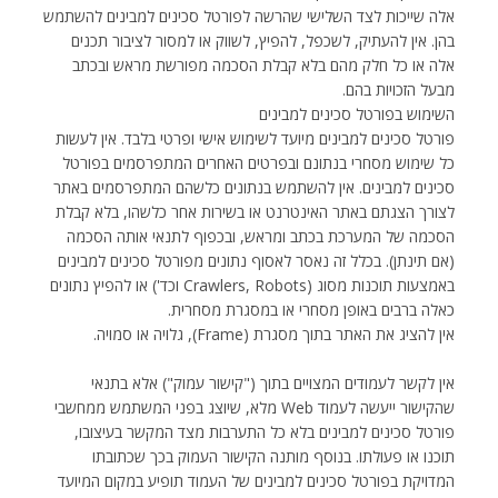
אלה שייכות לצד השלישי שהרשה לפורטל סכינים למבינים להשתמש
בהן. אין להעתיק, לשכפל, להפיץ, לשווק או למסור לציבור תכנים
אלה או כל חלק מהם בלא קבלת הסכמה מפורשת מראש ובכתב
מבעל הזכויות בהם.
השימוש בפורטל סכינים למבינים
פורטל סכינים למבינים מיועד לשימוש אישי ופרטי בלבד. אין לעשות
כל שימוש מסחרי בנתונם ובפרטים האחרים המתפרסמים בפורטל
סכינים למבינים. אין להשתמש בנתונים כלשהם המתפרסמים באתר
לצורך הצגתם באתר האינטרנט או בשירות אחר כלשהו, בלא קבלת
הסכמה של המערכת בכתב ומראש, ובכפוף לתנאי אותה הסכמה
(אם תינתן). בכלל זה נאסר לאסוף נתונים מפורטל סכינים למבינים
באמצעות תוכנות מסוג (Crawlers, Robots וכד') או להפיץ נתונים
כאלה ברבים באופן מסחרי או במסגרת מסחרית.
אין להציג את האתר בתוך מסגרת (Frame), גלויה או סמויה.
אין לקשר לעמודים המצויים בתוך ("קישור עמוק") אלא בתנאי
שהקישור ייעשה לעמוד Web מלא, שיוצג בפני המשתמש ממחשבי
פורטל סכינים למבינים בלא כל התערבות מצד המקשר בעיצובו,
תוכנו או פעולתו. בנוסף מותנה הקישור העמוק בכך שכתובתו
המדויקת בפורטל סכינים למבינים של העמוד תופיע במקום המיועד