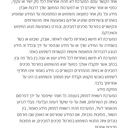
אחר הקשור עמם. המערכת לא תהיה אחראית לכל נזק ישיר או עקיף,
כספי או אחר שייגרם לך או למערכות המחשב שלך לרבות אובדן
מידע וכל נזק אחר כתוצאה משימוש או הסתמכות על המידע שמופיע
באתרים ובשירותים שתגיע אליהם באמצעות איזה מהשירותים
והקישורים בפורטל סכינים למבינים, ובפרט באמצעות מנוע החיפוש
והאינדקס.
המערכת לא תישא באחריות כלשהי לאיחור, אובדן, שיבוש או כשל
בשמירה על המידע שלך או על מידע שנמסר על ידך ובכלל זה מידע
הנוגע להגדרות והתאמות אישיות הקשורות לשימוש באתר.
המערכת לא תישא באחריות לכל מידע יעוץ או עצה בין בעל פה ובין
בכתב אשר יתקבלו אצלך כפועל יוצא מהשימוש בפורטל סכינים
למבינים או באיזה מהמדורים הקשורים בו. מידע כאמור אינו תחליף
לשימוש באנשי מקצוע וקבלת יעוץ מוסמך והשימוש בו הינו על
אחריותך בלבד.
מחיקת מידע
המערכת רשאית למחוק בעצמה כל חומר שיימסר על ידך לפרסום
באיזה מן השירותים, וזאת על-פי שיקול דעתה הבלעדי. מבלי לגרוע
מהאמור לעיל, המערכת תהיה רשאית למחוק מידע כאמור, בין
השאר, מסיבות טכניות, אם המידע שפורסם או האופן שבו פורסם
נוגדים איזה מתנאי השימוש בפורטל סכינים למבינים, או מסיבות
סבירות אחרות.