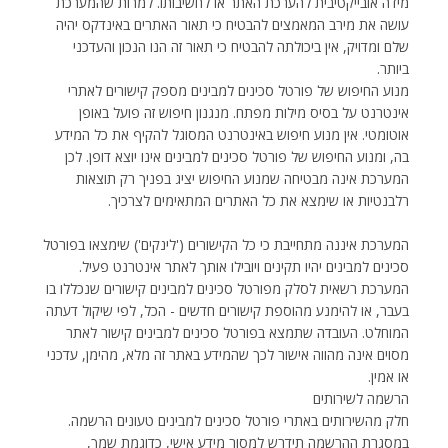
מידה אובייקטיבית להערכת האתר או לחשיבותו. למרות שהמערכת
עושה את מירב המאמצים להבטיח כי תאור האתרים באינדקס יהיה
שלם ומדויק, אין ביכולתה להבטיח כי תאור זה הנו הנכון והעדכני
ביותר.
מנוע החיפוש של פורטל סכינים למבינים מספק קישורים לאתרי
אינטרנט על בסיס מילות מפתח. מנגנון חיפוש זה פועל באופן
אוטומטי. אין מנוע חיפוש באינטרנט המסוגל להקיף את כל המידע
בה, ומנוע החיפוש של פורטל סכינים למבינים אינו יוצא דופן. לכן
המערכת אינה מבטיחה שמנוע החיפוש יציג בפניך רק תוצאות
רלבנטיות או שימצא את כל האתרים המתאימים לצרכיך.
המערכת איננה מתחייבת כי כל הקישורים ('לינקים') שימצאו בפורטל
סכינים למבינים יהיו תקינים ויובילו אותך לאתר אינטרנט פעיל.
המערכת רשאית לסלק מפורטל סכינים למבינים קישורים שנכללו בו
בעבר, או להימנע מהוספת קישורים חדשים - הכל, לפי שיקול דעתה
המוחלט. העובדה שתמצא בפורטל סכינים למבינים קישור לאתר
מסוים אינה מהווה אישור לכך שהמידע באתר זה מלא, מהימן, עדכני
או אמין.
הרשמה לשירותים
חלק מהשירותים באתרי פורטל סכינים למבינים טעונים הרשמה.
במסגרת ההרשמה תידרש למסור מידע אישי, כדוגמת שמך,