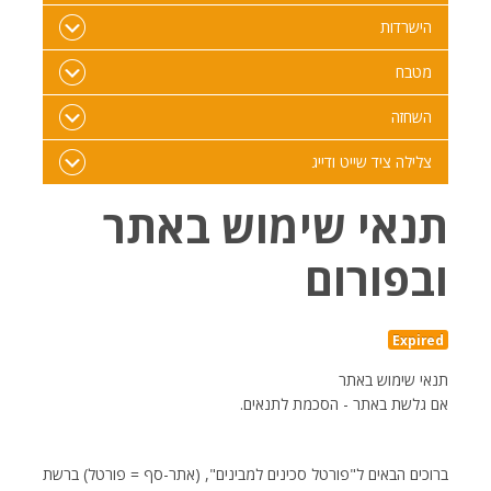
הישרדות
מטבח
השחזה
צלילה ציד שייט ודייג
תנאי שימוש באתר
ובפורום
Expired
תנאי שימוש באתר
אם גלשת באתר - הסכמת לתנאים.
ברוכים הבאים ל"פורטל סכינים למבינים", (אתר-סף = פורטל) ברשת