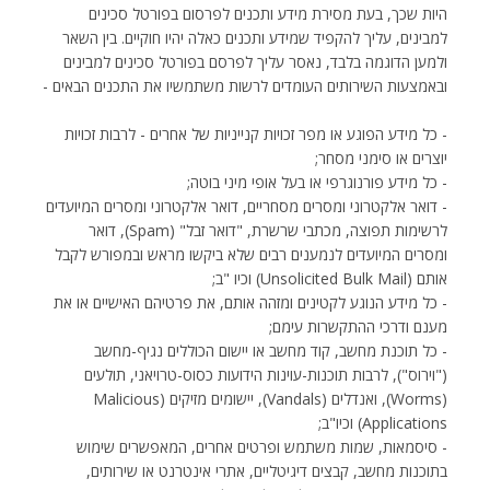
היות שכך, בעת מסירת מידע ותכנים לפרסום בפורטל סכינים
למבינים, עליך להקפיד שמידע ותכנים כאלה יהיו חוקיים. בין השאר
ולמען הדוגמה בלבד, נאסר עליך לפרסם בפורטל סכינים למבינים
ובאמצעות השירותים העומדים לרשות משתמשיו את התכנים הבאים -
- כל מידע הפוגע או מפר זכויות קנייניות של אחרים - לרבות זכויות
יוצרים או סימני מסחר;
- כל מידע פורנוגרפי או בעל אופי מיני בוטה;
- דואר אלקטרוני ומסרים מסחריים, דואר אלקטרוני ומסרים המיועדים
לרשימות תפוצה, מכתבי שרשרת, "דואר זבל" (Spam), דואר
ומסרים המיועדים לנמענים רבים שלא ביקשו מראש ובמפורש לקבל
אותם (Unsolicited Bulk Mail) וכיו "ב;
- כל מידע הנוגע לקטינים ומזהה אותם, את פרטיהם האישיים או את
מענם ודרכי ההתקשרות עימם;
- כל תוכנת מחשב, קוד מחשב או יישום הכוללים נגיף-מחשב
("וירוס"), לרבות תוכנות-עוינות הידועות כסוס-טרויאני, תולעים
(Worms), ואנדלים (Vandals), יישומים מזיקים (Malicious
Applications) וכיו"ב;
- סיסמאות, שמות משתמש ופרטים אחרים, המאפשרים שימוש
בתוכנות מחשב, קבצים דיגיטליים, אתרי אינטרנט או שירותים,