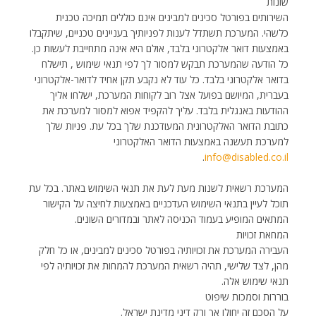
שונות
השירותים בפורטל סכינים למבינים אינם כוללים תמיכה טכנית
כלשהי. המערכת תשתדל לענות לפניותיך בעניינים טכניים, שיתקבלו
באמצעות דואר אלקטרוני בלבד, אולם היא אינה מתחייבת לעשות כן.
כל הודעה שהמערכת תבקש למסור לך לפי תנאי שימוש , תישלח
בדואר אלקטרוני בלבד. כל עוד לא נקבע תקן אחיד לדואר-אלקטרוני
בעברית, המיושם בפועל אצל רוב לקוחות המערכת, ישלחו אליך
ההודעות באנגלית בלבד. עליך להקפיד אפוא למסור למערכת את
כתובת הדואר האלקטרונית המעודכנת שלך בכל עת. פניות שלך
למערכת תעשנה באמצעות הדואר האלקטרוני
.
info@disabled.co.il
המערכת רשאית לשנות מעת לעת את תנאי השימוש באתר. בכל עת
תוכל לעיין בתנאי השימוש העדכניים באמצעות לחיצה על הקישור
המתאים המופיע בעמוד הכניסה לאתר ובמדורים השונים.
המחאת זכויות
העבירה המערכת את זכויותיה בפורטל סכינים למבינים, או כל חלק
מהן, לצד שלישי, תהיה רשאית המערכת להמחות את זכויותיה לפי
תנאי שימוש אלה.
בוררות וסמכות שיפוט
על הסכם זה יחולו אך ורק דיני מדינת ישראל.