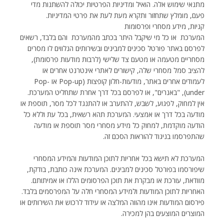
מתנאי שימוש אלה. הואיל ומדיניות הפרטיות יכולה להשתנות מדי
פעם, מומלץ שתחזור ותקרא מעת לעת את פרטי המדיניות.
קניות, מידע מסחרי ופרסומות
המערכת  או כל מי שיקבל היתר בכתב מהמערכת  והם בלבד, רשאים
לפרסם באתר פורטל סכינים למבינים ובשירותים הנלווים לו מסרים
מסחריים מטעמה או מטעם צד שלישי (לרבות מודעות פרסומת),
להציב סמל מסחרי שלה, קישורים לאתרי אינטרנט אחרים או
לעמודים אחרים באתר, מודעות-חלון קופצות (Pop-up או Pop-
under), "באנרים", או לפרסם בכל דרך אחרת שתחליט המערכת.
אין למחוק, לפגוע, לשבש, להתערב או להתנגד לכל מסר, תוספת או
מודעה בכל דרך או אמצעי. המערכת תהא רשאית, בכל עת וללא כל
הודעה מוקדמת, למחוק כל מידע מסחרי מסר תוספת או מודעה
שהתפרסמו בניגוד להוראות הסכם זה.
המערכת לא תישא בכל אחריות לתוכן המודעות והמידע המסחרי
שיפורסמו בפורטל סכינים למבינים. המערכת אינה כותבת, בודקת,
מוודאת, עורכת או מבקרת את תוכן הפרסומים הללו או אמיתותם.
האחריות לתוכן המודעות ולמידע המסחרי חלה על המפרסמים בלבד.
פירסום המודעות אינו מהווה המלצה או עידוד לרכוש את השירותים או
המוצרים המוצעים בהן למכירה.