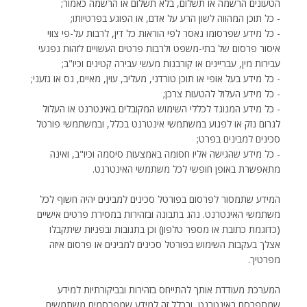
הטעונים הרשמה או תשלום, בלא תשלום או הרשמה כאמור;
- כל תוכן המהווה לשון הרע על אדם, או הפוגע בפרטיותו;
- כל מידע שפרסומו נאסר לפי הוראות כל דין, לרבות על-פי צווי
איסור פרסום של בתי-משפט ולרבות פרטים העשויים לזהות נפגעי
עבירות מין, עבריינים או קורבנות מעשי עבירה קטינים וכיו"ב;
- כל מידע בעל אופי או תוכן טורדני, מעליב, עוין, מאיים, גס או גזעני;
- כל מידע העלול להטעות צרכן;
- כל מידע המנוגד לכללי השימוש המקובלים באינטרנט או העלול
לגרום נזק או לפגוע במשתמשי אינטרנט בכלל, ובמשתמשי פורטל
סכינים למבינים בפרט;
- כל מידע שהגישה אליו חסומה באמצעות סיסמה וכיו"ב, ואינה
מתאפשרת באופן חופשי לכל משתמשי האינטרנט.
המידע שתמסור לפרסום בפורטל סכינים למבינים יהיה חשוף לכל
משתמשי האינטרנט. נהג בתבונה ובזהירות במסירת פרטים אישיים
(כדוגמת כתובת או מספר טלפון) וכן בתגובות ובפניות שיתקבלו
אצלך בעקבות השימוש בפורטל סכינים למבינים או פרסום איזה
מפרטיך.
המערכת מעודדת אותך להתייחס בזהירות ובביקורתיות למידע
שמתפרסם באינטרנט, ובכלל זה למידע שמפרסמים משתמשים