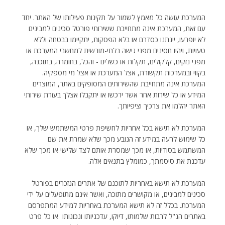
המערכת עושה כל מאמץ לשמור על תקינות פעילותו של האתר. יחד
עם זאת, המערכת אינה מתחייבת ששירותי פורטל סכינים למבינים
לא יופרעו, יינתנו כסדרם או בלא הפסקות, יתקיימו בבטחה וללא
טעויות, ויהיו חסינים מפני גישה בלתי-מורשית למחשבי המערכת או
מפני נזקים, קלקולים, תקלות או כשלים - והכל, בחומרה, בתוכנה,
בקווי ובמערכות תקשורת, אצל המערכת או אצל מי מספקיה.
המערכת אינה מתחייבת שהשירותים המסופקים באתר, המוצרים
המידע או כל שירות אחר אשר ירכשו או יתקבלו אצלך בעזרת שירותי
האתר יהלמו את צרכיך וציפיותך.
המערכת לא תישא בכל אחריות לחשיפת פרטי המשתמש שלך, או
כל שימוש לרעה במידע זה הנובע מכך שלא שמרת את שם
המשתמש בסודיות, או מכך שמסרת אותם לצד שלישי או מכך שלא
עדכנת את סיסמתך, כמומלץ בתנאים אלה.
המערכת לא תישא באחריות לתוכנם של אתרים הנזכרים בפורטל
סכינים למבינים, או מקושרים מתוכה, ואשר אינם מתופעלים על ידי
המערכת. בכלל זה לא תישא המערכת באחריות למידע המתפרסם
באתרים הנ"ל לרבות שלמותו, דיוקו, עדכניותו ונכונותו  או כל פרט