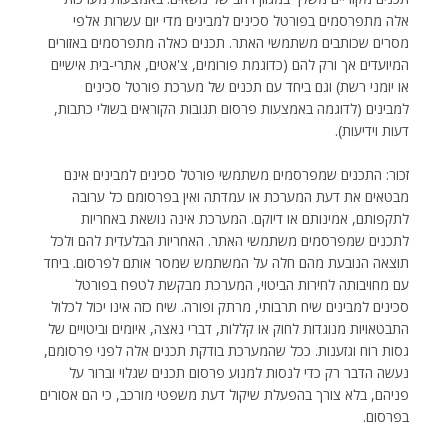
אלה מתפרסמים בפורטל סכינים למבינים מדי יום עשרות אלפי
מסרים שכותבים משתמשי האתר. תכנים כאלה מתפרסמים באזורים
המיועדים אך ורק להם (כדוגמת פורומים, צ'אטים, אתרי-בית אישיים
או יומני רשת) וגם ביחד עם תכנים של מערכת פורטל סכינים
למבינים (לדוגמה באמצעות פרסום תגובות הקוראים בשולי כתבות,
דעות וידיעות).
זכור: התכנים שמפרסמים משתמשי פורטל סכינים למבינים אינם
מבטאים את דעת המערכת או עמדתה ואין בפרסומם כל ערובה
לתקפותם, אמינותם או דיוקם. המערכת אינה נושאת באחריות
לתכנים שמפרסמים משתמשי האתר. האחריות הבלעדית להם ולכל
תוצאה הנובעת מהם חלה על המשתמש שמסר אותם לפרסום. ביחד
עם מחויבותה לחירות הביטוי, המערכת מבקשת לטפח בפורטל
סכינים למבינים שיח תרבותי, מרתק ופורה. שיח כזה אינו יכול לכלול
התבטאויות מנוגדות לחוק או קללות, דברי נאצה, איומים וביטויים של
גסות רוח וגזענות. ככל שהמערכת בודקת תכנים אלה לפני פרסומם,
נעשה הדבר רק כדי לנסות למנוע פרסום תכנים שגלוי וברור על
פניהם, בלא צורך בהפעלת שיקול דעת משפטי מורכב, כי הם אסורים
בפרסום.