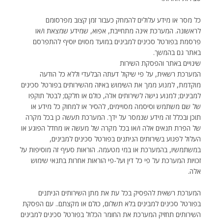
כל מסר או מידע עלולים להמחק כעבור זמן קצוב מפרסומם
לראשונה. המערכת אינה מתחייבת, אפוא, שמידע שמצאת ו/או
פרסמת בפורטל סכינים למבינים במועד מסוים יוסיף להתפרסם
באתר גם בהמשך.
שינויים באתר והפסקת השירות
המערכת רשאית, על פי שיקול דעתה הבלעדי וללא כל הודעה
מוקדמת, למנוע ממך את השימוש באיזה מהשירותים בפורטל סכינים
למבינים; למנוע גישה לשירותים אלה, כולם או חלקם; לבטל תוקפו
של שם משתמש וסיסמה מסויימים, להסיר או למחוק כל מידע או
תוכן ובכלל זה מידע שנמסר על ידך. המערכת תעשה כן בכל מקרה
של הפרת תנאים אלה ו/או בכל מקרה של מעשה או מחדל הפוגע או
העלול לפגוע בשירותים הניתנים בפורטל סכינים למבינים,
במשתמשיו, בהמערכת או במי מטעמה. הוראות סעיף זה מוסיפות על
זכויות המערכת על פי כל דין ועל-פי הוראות אחרות בתנאי שימוש
אלה.
המערכת רשאית להפסיק בכל עת את מתן השירותים הניתנים
בפורטל סכינים למבינים בלא תשלום, כולם או מקצתם.. עם הפסקת
השירותים תחזיק המערכת את החומר הכלול בפורטל סכינים למבינים