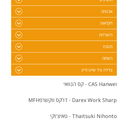
אבטחה
חקלאות
הישרדות
מטבח
השחזה
צלילה ציד שייט ודייג
CAS Hanwei - קס הנוואי
Darex Work Sharp - דרקס ווקשרפ
MFH
Thaitsuki Nihonto - טאיצ'וקי