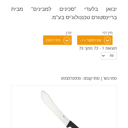
יבואן בלעדי "סכינים למבינים" מבית
בריינסטורם טכננולוג'יס בע"מ.
מיין לפי
יצרן:
שם המוצר + / -
בחר היצרן
תוצאות 1 - 73 מתוך 73
סכיני בשר | סכיני קצבים - סכינים למבינים