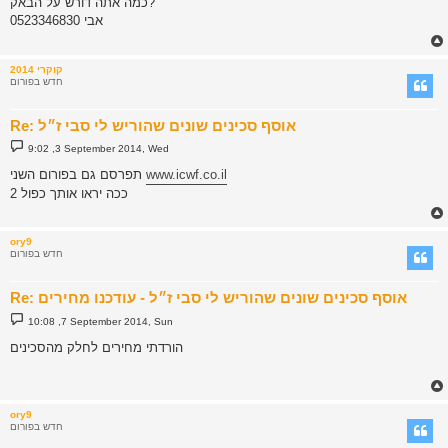
כמה אתה דורש על הבאק?
t
0523346830 אבי
קוקרי 2014
חדש בפורום
Re: אוסף סכינים שונים שהוריש לי סבי ז״ל
P
9:02 ,3 September 2014, Wed
o
s
www.icwf.co.il
תפרסם גם בפורום השני
t
ככה יראו אותך כפול 2
ory9
חדש בפורום
Re: אוסף סכינים שונים שהוריש לי סבי ז״ל - עודכנו מחירים
P
10:08 ,7 September 2014, Sun
o
s
הורדתי מחירים לחלק מהסכינים
t
ory9
חדש בפורום