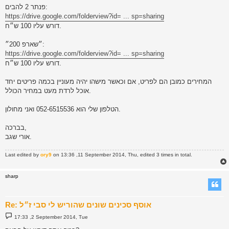
פנתר 2 להבים:
https://drive.google.com/folderview?id= ... sp=sharing
דורש עליו 100 ש״ח.
״שארפ 200״:
https://drive.google.com/folderview?id= ... sp=sharing
דורש עליו 100 ש״ח.
המחירים כמובן הם לפריט, אם וכאשר מישהו יהיה מעוניין בכמה פריטים יחד
אוכל לרדת מעט במחיר הכולל.
הטלפון שלי הוא 052-6515536 ואני מחולון.
בברכה,
אורי שגב.
Last edited by
ory9
on 13:36 ,11 September 2014, Thu, edited 3 times in total.
sharp
Re: אוסף סכינים שונים שהוריש לי סבי ז״ל
P
17:33 ,2 September 2014, Tue
o
s