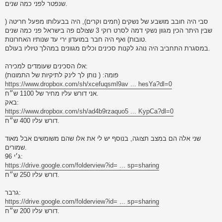
שנפטר לפני כמה שנים.
סבי היה חובב מושבע של נשקים (חמים וקרים), היה בבעלותו מפעל חריטה (
שבין היתר הכין מגוון נשקי דמה לסרט רוקי 3 שצולם פה בישראל פני כמה שנים
טובות) ואף היה חבר במועדון ירי עד שנותיו האחרונות.
במסגרת התחביב היה נוהג לקנות סכינים וכלים מגוונים במהלך טיוליו בעולם.
אלו הסכינים שעומדים למכירה:
פומה: ( נותן לך לינק לתיקיות של התמונות)
https://www.dropbox.com/sh/xcefuqsml9av ... hesYa?dl=0
אני דורש עליו מחיר של 1100 ש״ח.
באק:
https://www.dropbox.com/sh/ad4b9rzaquo5 ... KypCa?dl=0
דורש עליו 400 ש״ח.
שני אלה הם במצב תצוגה, בנוסף יש לי את אלו שהם משומשים אבל מאוד
שמורים.
ג׳י 96:
https://drive.google.com/folderview?id= ... sp=sharing
דורש עליו 250 ש״ח.
גרבר:
https://drive.google.com/folderview?id= ... sp=sharing
דורש עליו 200 ש״ח.