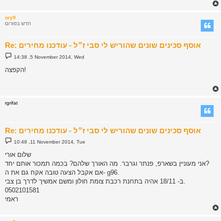
ory9
חדש בפורום
Re: אוסף סכינים שונים שהוריש לי סבי ז״ל - עודכנו מחירים
P
14:38 ,5 November 2014, Wed
o
s
הקפצה!
t
rgrifat
Re: אוסף סכינים שונים שהוריש לי סבי ז״ל - עודכנו מחירים
P
10:48 ,11 November 2014, Tue
o
s
שלום אורי
t
אני מעוניין בשארפ, פנתר וגרבר. מה האורך שלהם? בכמה תמכור אותם יחד?
אם אקבל הצעה טובה אקח גם את ה- g96.
ב- 18/11 אהיה בתחנת רכבת צומת חולון ומשם אמשיך לדרך בן צבי.
0502101581
ראמי