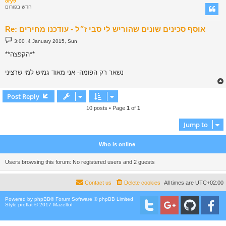
ory9
חדש בפורום
Re: אוסף סכינים שונים שהוריש לי סבי ז״ל - עודכנו מחירים
P
3:00 ,4 January 2015, Sun
o
s
**הקפצה**
t
נשאר רק הפומה- אני מאוד גמיש למי שרציני
Post Reply
10 posts • Page
1
of
1
Jump to
Who is online
Users browsing this forum: No registered users and 2 guests
Contact us
Delete cookies
All times are
UTC+02:00
Powered by
phpBB
® Forum Software © phpBB Limited
Style proflat © 2017
Mazeltof