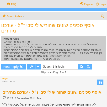
FAQ
Register
Login
S
Board index
e
אוסף סכינים שונים שהוריש לי סבי ז״ל - עודכנו
a
מחירים
r
Forum rules
c
ההודעות בפורם הינן חינם.
השימוש לסוחרים בפורום אסור והוא מיועד לאספנים המעוניינים למכור סכינים במסגרת
h
תחביב ולא יותר מ-6 פריטים בשנה.
האחריות במסגרת מכירה הינה על המוכר. מוכר שמוכר סכינים או ציוד אחר בפורום ימכור
רק לבגירים מעל גיל 18, המוכר מתחייב כי יבדוק באמצעות סריקת ת.ז של המוכר או צילום
מסמך מזהה רשמי, קודם למסירת הממכר לקונה או לשליחתו.
תהנו, מקווה כי תרוו נחת מהמערכת. הנהלת האתר.
Search
Advanced s
Post Reply
10 posts • Page
1
of
1
ory9
חדש בפורום
אוסף סכינים שונים שהוריש לי סבי ז״ל - עודכנו מחירים
P
17:22 ,2 September 2014, Tue
o
s
לאחרונה הגיעו ליידי אוסף מוקטן של מבחר סכינים שהיו של סבא שלי ז״ל
t