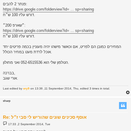
פנתר 2 להבים:
https://drive.google.com/folderview?id= ... sp=sharing
דורש עליו 100 ש״ח.
״שארפ 200״:
https://drive.google.com/folderview?id= ... sp=sharing
דורש עליו 100 ש״ח.
המחירים כמובן הם לפריט, אם וכאשר מישהו יהיה מעוניין בכמה פריטים יחד
אוכל לרדת מעט במחיר הכולל.
הטלפון שלי הוא 052-6515536 ואני מחולון.
בברכה,
אורי שגב.
Last edited by
ory9
on 13:36 ,11 September 2014, Thu, edited 3 times in total.
sharp
Re: אוסף סכינים שונים שהוריש לי סבי ז״ל
P
17:33 ,2 September 2014, Tue
o
s