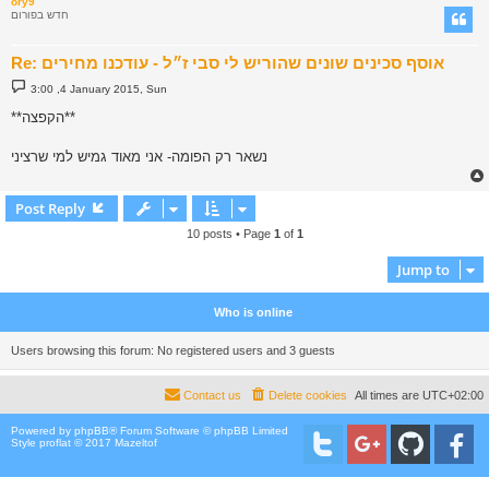
ory9
חדש בפורום
Re: אוסף סכינים שונים שהוריש לי סבי ז״ל - עודכנו מחירים
P
3:00 ,4 January 2015, Sun
o
s
**הקפצה**
t
נשאר רק הפומה- אני מאוד גמיש למי שרציני
Post Reply
10 posts • Page
1
of
1
Jump to
Who is online
Users browsing this forum: No registered users and 3 guests
Contact us
Delete cookies
All times are
UTC+02:00
Powered by
phpBB
® Forum Software © phpBB Limited
Style proflat © 2017
Mazeltof