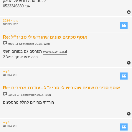
כמה אתה דורש על הבאק?
t
0523346830 אבי
קוקרי 2014
חדש בפורום
Re: אוסף סכינים שונים שהוריש לי סבי ז״ל
P
9:02 ,3 September 2014, Wed
o
s
www.icwf.co.il
תפרסם גם בפורום השני
t
ככה יראו אותך כפול 2
ory9
חדש בפורום
Re: אוסף סכינים שונים שהוריש לי סבי ז״ל - עודכנו מחירים
P
10:08 ,7 September 2014, Sun
o
s
הורדתי מחירים לחלק מהסכינים
t
ory9
חדש בפורום