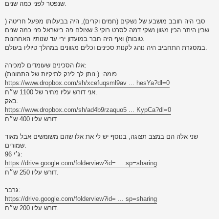
שנפטר לפני כמה שנים.
סבי היה חובב מושבע של נשקים (חמים וקרים), היה בבעלותו מפעל חריטה (
שבין היתר הכין מגוון נשקי דמה לסרט רוקי 3 שצולם פה בישראל פני כמה שנים
טובות) ואף היה חבר במועדון ירי עד שנותיו האחרונות.
במסגרת התחביב היה נוהג לקנות סכינים וכלים מגוונים במהלך טיוליו בעולם.
אלו הסכינים שעומדים למכירה:
פומה: ( נותן לך לינק לתיקיות של התמונות)
https://www.dropbox.com/sh/xcefuqsml9av ... hesYa?dl=0
אני דורש עליו מחיר של 1100 ש״ח.
באק:
https://www.dropbox.com/sh/ad4b9rzaquo5 ... KypCa?dl=0
דורש עליו 400 ש״ח.
שני אלה הם במצב תצוגה, בנוסף יש לי את אלו שהם משומשים אבל מאוד
שמורים.
ג׳י 96:
https://drive.google.com/folderview?id= ... sp=sharing
דורש עליו 250 ש״ח.
גרבר:
https://drive.google.com/folderview?id= ... sp=sharing
דורש עליו 200 ש״ח.