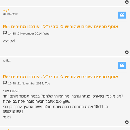
ory9
חדש בפורום
Re: אוסף סכינים שונים שהוריש לי סבי ז״ל - עודכנו מחירים
P
14:38 ,5 November 2014, Wed
o
s
הקפצה!
t
rgrifat
Re: אוסף סכינים שונים שהוריש לי סבי ז״ל - עודכנו מחירים
P
10:48 ,11 November 2014, Tue
o
s
שלום אורי
t
אני מעוניין בשארפ, פנתר וגרבר. מה האורך שלהם? בכמה תמכור אותם יחד?
אם אקבל הצעה טובה אקח גם את ה- g96.
ב- 18/11 אהיה בתחנת רכבת צומת חולון ומשם אמשיך לדרך בן צבי.
0502101581
ראמי