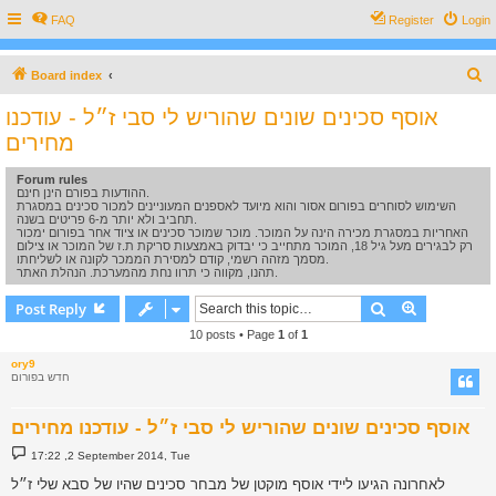
FAQ
Register
Login
S
Board index
e
אוסף סכינים שונים שהוריש לי סבי ז״ל - עודכנו
a
מחירים
r
Forum rules
c
ההודעות בפורם הינן חינם.
השימוש לסוחרים בפורום אסור והוא מיועד לאספנים המעוניינים למכור סכינים במסגרת
h
תחביב ולא יותר מ-6 פריטים בשנה.
האחריות במסגרת מכירה הינה על המוכר. מוכר שמוכר סכינים או ציוד אחר בפורום ימכור
רק לבגירים מעל גיל 18, המוכר מתחייב כי יבדוק באמצעות סריקת ת.ז של המוכר או צילום
מסמך מזהה רשמי, קודם למסירת הממכר לקונה או לשליחתו.
תהנו, מקווה כי תרוו נחת מהמערכת. הנהלת האתר.
Search
Advanced s
Post Reply
10 posts • Page
1
of
1
ory9
חדש בפורום
אוסף סכינים שונים שהוריש לי סבי ז״ל - עודכנו מחירים
P
17:22 ,2 September 2014, Tue
o
s
לאחרונה הגיעו ליידי אוסף מוקטן של מבחר סכינים שהיו של סבא שלי ז״ל
t