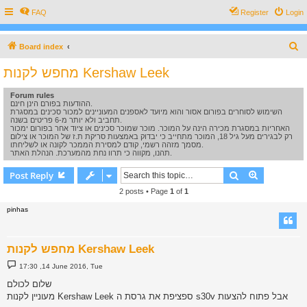
FAQ
Register
Login
S
Board index
e
מחפש לקנות Kershaw Leek
a
Forum rules
r
ההודעות בפורם הינן חינם.
c
השימוש לסוחרים בפורום אסור והוא מיועד לאספנים המעוניינים למכור סכינים במסגרת
תחביב ולא יותר מ-6 פריטים בשנה.
h
האחריות במסגרת מכירה הינה על המוכר. מוכר שמוכר סכינים או ציוד אחר בפורום ימכור
רק לבגירים מעל גיל 18, המוכר מתחייב כי יבדוק באמצעות סריקת ת.ז של המוכר או צילום
מסמך מזהה רשמי, קודם למסירת הממכר לקונה או לשליחתו.
תהנו, מקווה כי תרוו נחת מהמערכת. הנהלת האתר.
Search
Advanced s
Post Reply
2 posts • Page
1
of
1
pinhas
מחפש לקנות Kershaw Leek
P
17:30 ,14 June 2016, Tue
o
s
שלום לכולם
t
מעוניין לקנות Kershaw Leek ספציפת את גרסת ה s30v אבל פתוח להצעות