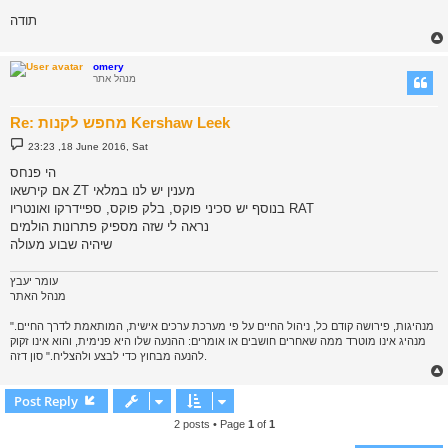
תודה
omery
מנהל אתר
Re: מחפש לקנות Kershaw Leek
P
23:23 ,18 June 2016, Sat
o
s
הי פנחס
t
אם קירשאו ZT מענין יש לנו במלאי
בנוסף יש סכיני פוקס, בלק פוקס, ספיידרקו ואונטריו RAT
נראה לי שזה מספיק פתרונות הולמים
שיהיה שבוע מעולה
עומר יעבץ
מנהל האתר
"מנהיגות, פירושה קודם כל, ניהול החיים על פי מערכת ערכים אישית, המותאמת לדרך החיים.
מנהיג אינו מוטרד ממה שאחרים חושבים או אומרים: ההנעה שלו היא פנימית, והוא אינו זקוק
להנעה מבחוץ כדי לבצע ולהצליח." סון דזה.
Post Reply
2 posts • Page
1
of
1