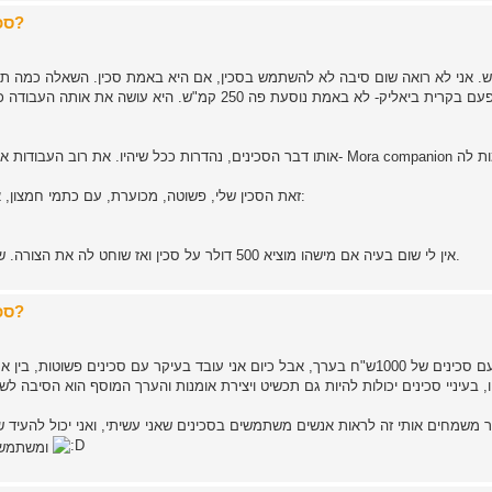
Re: סכינים של 200$ וצפונה - לשטח או לארון התצוגה?
יש. אני לא רואה שום סיבה לא להשתמש בסכין, אם היא באמת סכין. השאלה כמה תקציב אתה מו
שמסתובבת מדי פעם בקרית ביאליק- לא באמת נוסעת פה 250 ק
זאת הסכין שלי, פשוטה, מכוערת, עם כתמי חמצון, אבל עובדת נהדר. עוד לא מצאתי משהו שאי אפשר לעשות איתה:
אין לי שום בעיה אם מישהו מוציא 500 דולר על סכין ואז שוחט לה את הצורה. שיעשה מה שבא לו עם הכסף שלו. בסופו של דבר זה בעיקר פוזה.
Re: סכינים של 200$ וצפונה - לשטח או לארון התצוגה?
 בעיניי סכינים יכולות להיות גם תכשיט ויצירת אומנות והערך המוסף הוא הסיבה 
ומשתמשים בהן, בעייני זה מדהים, אבל אני לא הייתי יכול להרשות לעצמי