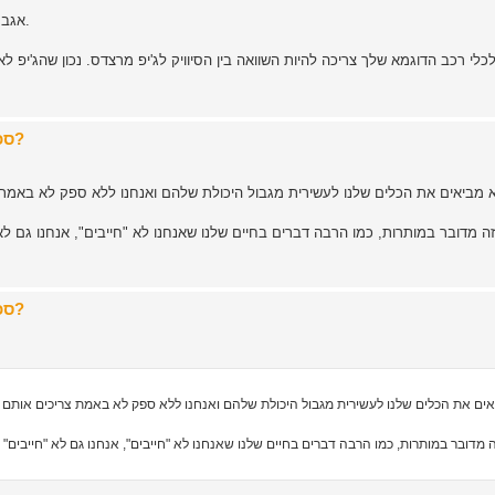
אגב שלוש הסכינים נעות בטווח של 200-500$, אז כן, משתמשים בהן.
לכלי רכב הדוגמא שלך צריכה להיות השוואה בין הסיוויק לג'יפ מרצדס. נכון שהג'יפ
Re: סכינים של 200$ וצפונה - לשטח או לארון התצוגה?
ה מדובר במותרות, כמו הרבה דברים בחיים שלנו שאנחנו לא "חייבים", אנחנו גם לא "ח
Re: סכינים של 200$ וצפונה - לשטח או לארון התצוגה?
מדובר במותרות, כמו הרבה דברים בחיים שלנו שאנחנו לא "חייבים", אנחנו גם לא "חייבים" מוס