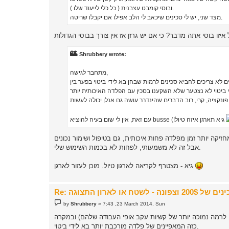
ובוסי קומבט עצבנית ( כל כלי לייעוד שלו ).
מצד שני, יש לי סכינים שיכאב לי הלב אפילו אם יקבלו שריטה.
Shrubbery wrote:
מתחבר לגישה,
, לא חייבים להתעלל וב-99% מהפעמים לא צריכים להביא סכינים לרמות שבהן בא לידי ביטוי בפער בין CPM3V ל-440C (חומר למחשבה - האם במצבים
גיא תארגן איזה טיול!)
אבל זה לא משמעותי, לפחות לא בכמות השימוש שלי.
גיא - מצטרף לקריאה לארגון טיול. מוכן לעזור לארגן
P
by
Shrubbery
»
7:43 ,23 March 2014, Sun
o
s
ם לרמה נמוכה יותר של קשיות עקב אופי העבודה שלהם) ובמקרה
t
כזה המאפיינים של פלדה מורכבת יותר בא לידי ביטוי.