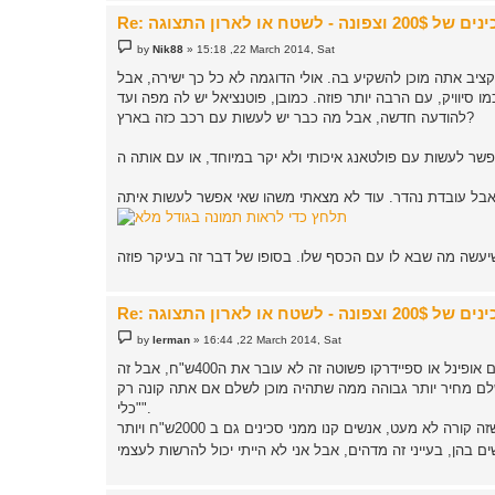
P
by
Nik88
»
15:18 ,22 March 2014, Sat
o
s
כן להשקיע בה. אולי הדוגמה לא כל כך ישירה, אבל Mazeratti אפורה
t
מ"ש. היא עושה את אותה העבודה כמו סיוויק, עם הרבה יותר פוזה. כמובן, פוטנציאל יש לה מפה ועד
להודעה חדשה, אבל מה כבר יש לעשות עם רכב כזה בארץ?
P
by
lerman
»
16:44 ,22 March 2014, Sat
o
s
יצא לי לעבוד עם סכינים של 1000ש"ח בערך, אבל כיום אני עובד בעיקר עם סכינים פשוטות, בין אם אופינל או ספיידרקו פשוטה זה לא עובר את ה400ש"ח, אבל זה
t
לשלם מחיר יותר גבוהה ממה שתהיה מוכן לשלם אם אתה קונה רק
"כלי".
אחד הדברים שיותר משמחים אותי זה לראות אנשים משתמשים בסכינים שאני עשיתי, ואני יכול להעיד שזה קורה לא מעט, אנשים קנו ממני סכינים גם ב 2000ש"ח ויותר