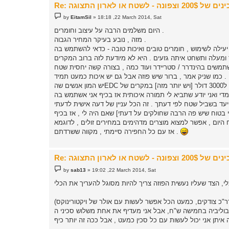
P
by
EitamSil
»
18:18 ,22 March 2014, Sat
o
s
היום משלמים הרבה על עיצוב וחומרים .
t
מזה , נובע בעיקר המחיר הגבוה .
כמו שניק אמר , ברור שיש פוזה אבל גם יש איכות כמעט תמיד .
אז עם כל החפירה סיימתי , מקווה ששרדתם .
P
by
sab13
»
19:02 ,22 March 2014, Sat
o
s
t
, אבל אני מעדיף את אחת משלוש סכיני ה-BUSSE שלי (אלא שאני משתמש בהן), פשוט