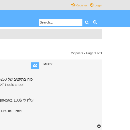
Register
Login
Search
Advanced search
22 posts • Page
1
of
1
Melkor
מצד שני, אפשר לראות בהרבה מקומות אנשי שטח שעובדים עם BUSSE, fallkniven, ושאר מותגים יקרים מאוד, שלא לדבר על כל מיני קאסטומים במאות דולרים.
T