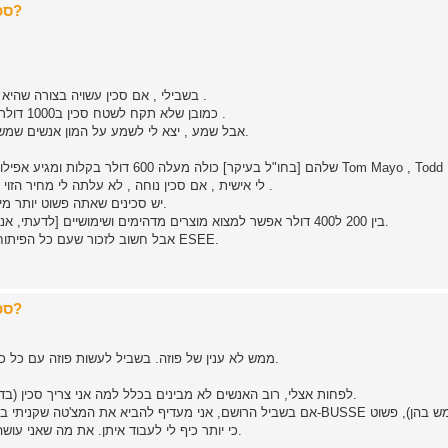
Re: סכינים של 200$ וצפונה - לשטח או לארון התצוגה?
בשבילי , אם סכין עשויה בצורה שהיא יעילה לשימוש , חומרים טובים ואיכות טובה - כדאי להשתמש בה .
כמובן שלא תקח לשטח סכין ב1000 דולר ומעלה ותשחט איתה גזעים . היא לא מיודעת לזה ברוב המקרים .
אבל שמע , יצא לי לשמע על המון אנשים שמשתמשים בהינדרר / סטריידר ועוד כמה , בצורה קשה יחסית שטח.
לי אישית , אם סכין נוחה , לא עלתה לי מחיר הזוי מדי ואני יודע שתביא לי תמורה איכותית אז בכיף אני אשתמש בה .
יש סכינים שאתה פשוט יותר מייעד בשביל שטח לפי דעתך . זה הכל עניין של דעה אישית לדעתי.
בין 200 ל400 דולר אפשר למצוא מוצרים מדהימים ושימושיים [לדעתי, אני בטוח שיש פה הרבה שחולקים על דעתי] שאם היה לי , אז בכיף.
אבל חשוב לזכור שעם כל הפיתוח היום , אפשר למצוא מוצרים מדהימים במחירים זולים , לדוגמא ESEE.
Re: סכינים של 200$ וצפונה - לשטח או לארון התצוגה?
ממש לא ענין של פוזה. בשביל לעשות פוזה עם כל כלי, הצד שעליו נעשית הפוזה צריך להיות מסוגל להעריך את הכלי.
לפחות אצלי, רוב האנשים לא מבינים בכלל למה אני צריך סכין (בדר"כ צודקים, כמעט הכל אפשר לעשות עם אולר של ויקטורינוקס).
אם בשביל הרושם, אני מעדיף להביא את המצ'טה שקניתי בבוליביה בחמישה ש"ח
כי יותר כיף לי לעבוד איתן. את מה שאני עושה איתן אני יכול לעשות עם כל סכין כמעט , אבל ככה זה יותר כיף.