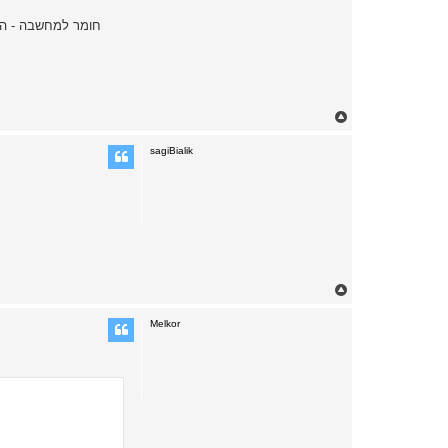
T
o
p
sagiBialik
T
o
p
Melkor