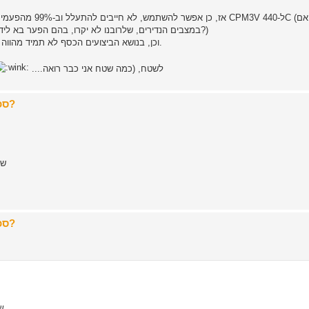
אז, כן אפשר להשתמש
במצבים הנדירים, שלרובנו לא יקרו, בהם הפער בא לידי ביטוי לא נצטער שלא השקענו בסכין עם הפלדה האיכותית יותר?)
וכן, בנושא הביצועים הכסף לא תמיד מהווה פונקציה, קרי, רוב הדברים שהינדרר עושה גם אנלן יכולה לעשות.
עם זאת, אין לי שום בעיה להוציא busse לשטח, (כמה שטח אני כבר רואה....
Re: סכינים של 200$ וצפונה - לשטח או לארון התצוגה?
שט
Re: סכינים של 200$ וצפונה - לשטח או לארון התצוגה?
שט