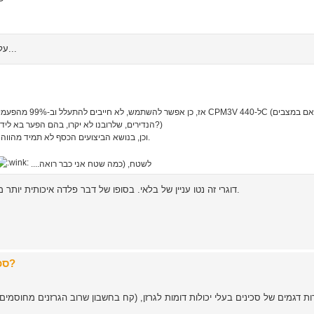
על איזו בוסי אתה מדבר? כי אם יש גרזן אז אין צורך בבוסי הגדולות...
אז, כן אפשר להשתמש
הנדירים, שלרובנו לא יקרו, בהם הפער בא לידי ביטוי לא נצטער שלא השקענו בסכין עם הפלדה האיכותית יותר?)
וכן, בנושא הביצועים הכסף לא תמיד מהווה פונקציה, קרי, רוב הדברים שהינדרר עושה גם אנלן יכולה לעשות.
עם זאת, אין לי שום בעיה להוציא busse לשטח, (כמה שטח אני כבר רואה....
דוגרי זה נטו עניין של בלאי. בסופו של דבר פלדה איכותית יותר מחזיקה יותר זמן מפלדה פחות איכותית, גם בטיפול ושימור נכונים.
Re: סכינים של 200$ וצפונה - לשטח או לארון התצוגה?
ות דגמים של סכינים בעלי יכולות דומות לגרזן, (קח בחשבון שרוב הגרזנים מחוסמי