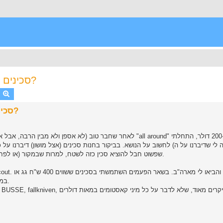
סכינים של 200$ וצפונה - לשטח או לארון התצוגה?
earch
Advanced search
סכינים של 200$ וצפונה - לשטח או לארון התצוגה?
לאחר שחבר טוב (לא אספן ולא מבין הרבה, אבל איש הישרדות ושטח מדופלם
לחשוב על הנושא. בביקור בחנות סכינים (אצל מושון) דיברנו על כמה פריטים שהיו ל
nachez bowie) שפשוט חבל להוציא סכין כזה לשטח, למרות שבמקור (או לפחות לפי הסרטונים של לין תומפסון) הוא נועד לזה.
במצ'טות וגרזנים (שקניתי בהום סנטר, סליחה על חוסר הפרסטיז'ה).