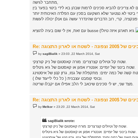
מתחבר לגישה,
, לא חייבים להתעלל וב-99% מהפעמים לא צריכים להביא סכינים לרמות שבהן בא לידי ביטוי בפער בין CPM3V ל-440C (חומר למחשבה - האם
גיא תארגן איזה טיול!)
P
by
sagiBialik
»
23:03 ,22 March 2014, Sat
o
s
שטח קל וטיולים קצרצרים: מורה קאסטום של ניק קורצקי.
t
שטח בינוני של יומיים: אונטריו אפגן או קאסטום של גיא גיטליס.
ח קשה של כמה ימים: מתקפלת של גנזו, גרזן קטן של איסטוינג
ובוסי קומבט עצבנית ( כל כלי לייעוד שלו ).
מצד שני, יש לי סכינים שיכאב לי הלב אפילו אם יקבלו שריטה.
P
by
Melkor
»
23:20 ,22 March 2014, Sat
o
s
t
sagiBialik wrote:
שטח קל וטיולים קצרצרים: מורה קאסטום של ניק קורצקי.
שטח בינוני של יומיים: אונטריו אפגן או קאסטום של גיא גיטליס.
ח קשה של כמה ימים: מתקפלת של גנזו, גרזן קטן של איסטוינג