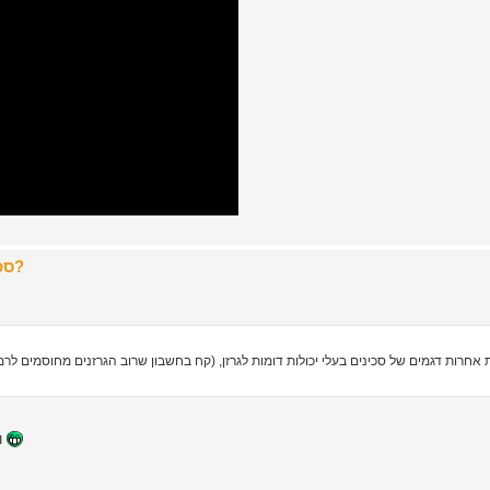
Re: סכינים של 200$ וצפונה - לשטח או לארון התצוגה?
ת אחרות דגמים של סכינים בעלי יכולות דומות לגרזן, (קח בחשבון שרוב הגרזנים מחוסמים ל
ואחרי הכנת עצים למדורה היא היתה מספיק חדה כדי להכין סלט