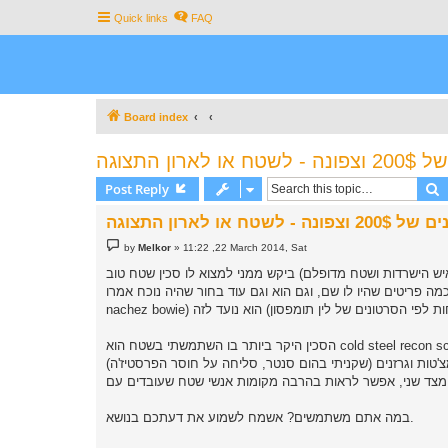
Quick links
FAQ
Board index
S
Post Reply
P
by
Melkor
»
11:22 ,22 March 2014, Sat
o
s
) ביקש ממני למצוא לו סכין שטח טוב "all around" כזה בתקציב של 200-250 דולר, התחלתי
t
ו שם, וגם הוא וגם עוד בחור שהיה נוכח אמרו (נראה לי שדיברנו על ה cold steel
הסכין היקר ביותר בו השתמשתי בשטח הוא cold steel recon scout. עלה לי 100$ באמאזון והביאו לי מארה"ב. בשאר הפעמים השתמשתי בסכינים ששווים 400 ש"ח גג או
במה אתם משתמשים? אשמח לשמוע את דעתכם בנושא.