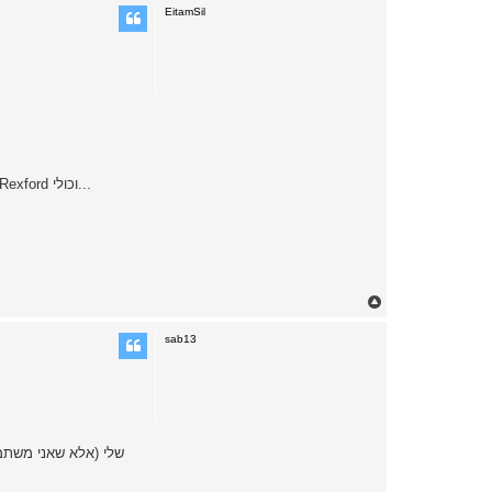
p
EitamSil
יש המון אנשים שהEDC שלהם [בחו"ל בעיקר] כולה מעלה 600 דולר בקלות ומגיע אפילו ל3000 דולר [ויש יותר מזה] במקרים של Tom Mayo , Todd Rexford וכולי...
T
o
p
sab13