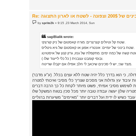
P
by
sprite2k
»
9:15 ,23 March 2014, Sun
o
s
t
sagiBialik wrote:
שטח קל וטיולים קצרצרים: מורה קאסטום של ניק קורצקי.
שטח בינוני של יומיים: אונטריו אפגן או קאסטום של גיא גיטליס.
ח קשה של כמה ימים: מתקפלת של גנזו, גרזן קטן של איסטוינג
ובוסי קומבט עצבנית ( כל כלי לייעוד שלו ).
מצד שני, יש לי סכינים שיכאב לי הלב אפילו אם יקבלו שריטה.
דולה, כי הוא בדרך כלל יהיה שטח ללא עצים בכלל. (ע"ע מדבר)