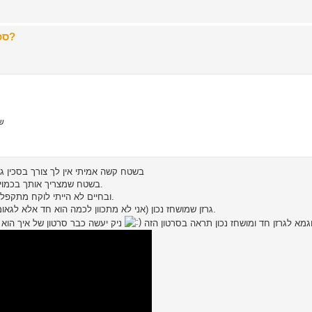
Re: סכינים של 200$ וצפונה - לשטח או לארון התצוגה?
שט
בשטח קשה אמיתי אין לך צורך בסכין ג
בשטח שמצריך אותך בכמויות עיבוד עץ גדולות אני מסכים שצריך כלי מסיבי ואיכותי למטרה.
ובחיים לא הייתי לוקח מתקפלת לשימוש מסיבי אמיתי, פשוט מיותר לקחת כל כך הרבה דברים.
גרזן שמושחז נכון (אני לא מתכוון לכמה הוא חד אלא לגאומטריה שלו) יעשה עבודה טובה יותר מכל סכין בטווח המשקל שלו.
גמא לגרזן חד ומושחז נכון תראה בסרטון הזה