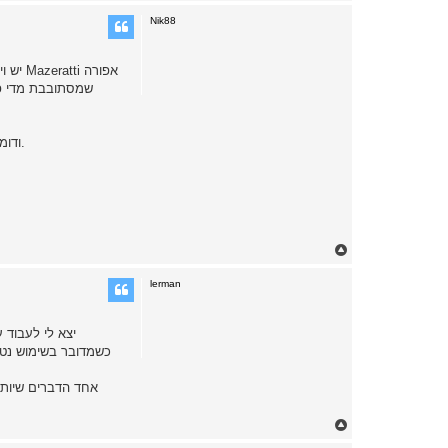
o
p
Nik88
יש ו
אותו דבר הסכינים, נהדרות ככל שיהיו. את רוב העבודות אפשר לעשות עם פולטאנג איכותי ולא יקר במיוחד, או עם אותה ה- Mora companion ודומות לה.
T
o
p
lerman
כשמדובר בשימוש נטו,
T
o