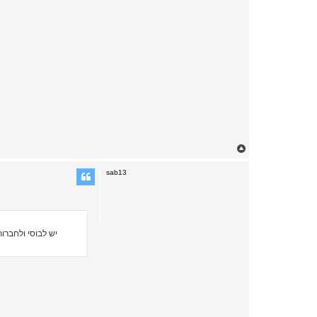
T
o
p
sab13
יש לבוסי ולחברו