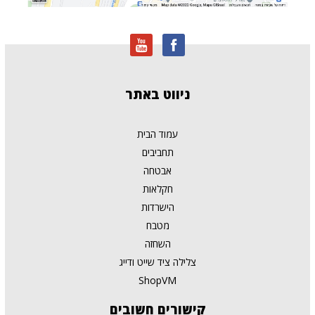
ניווט
באתר
עמוד הבית
תחביבים
אבטחה
חקלאות
הישרדות
מטבח
השחזה
צלילה ציד שייט ודייג
ShopVM
קישורים
חשובים