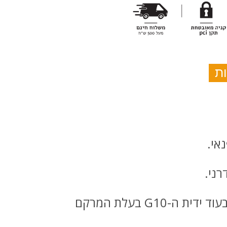
אי.
רני.
להב 440B עם גימור שחור, המותקן על מיסבים כדוריים, מציע מראה מלוטש אך בטוח, בעוד ידית ה-G10 בעלת המרקם