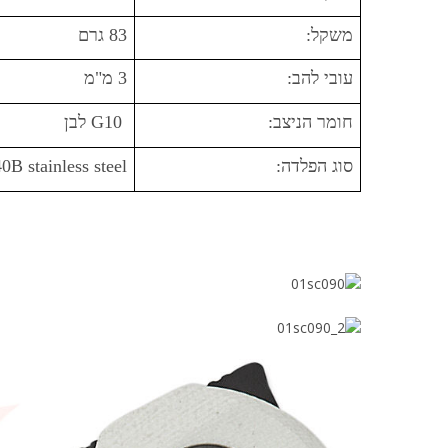
משקל:
83 גרם
עובי להב:
3 מ"מ
חומר הניצב:
G10 לבן
סוג הפלדה:
0B stainless steel