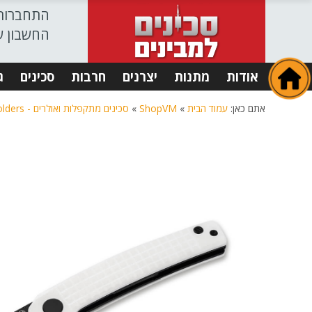
התחברות
החשבון ש
אודות
מתנות
יצרנים
חרבות
סכינים
ג
אתם כאן:
עמוד הבית
»
ShopVM
»
סכינים מתקפלות ואולרים - Folders