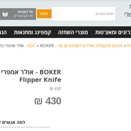
סל הקניות
לי
סל הקניות ריק
רזנים ומאצ'טות
מוצרי השחזה
קמפינג ומחנאות
הגנ
»
סכינים מתקפלות ואולרים לשימוש יום יומי - EDC
BOKER - אולר אמפרי בוקר - Boker Magnum Empery Flipper Knife
»
Flipper Knife
430 ₪
430 ₪