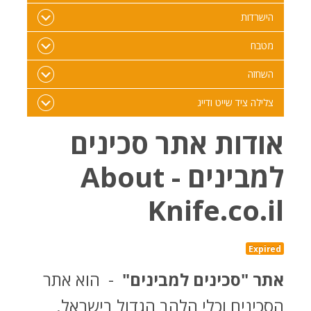
הישרדות
מטבח
השחזה
צלילה ציד שייט ודייג
אודות אתר סכינים
למבינים - About
Knife.co.il
Expired
אתר "סכינים למבינים"
- הוא אתר
הסכינים וכלי הלהב הגדול בישראל.