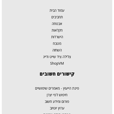
עמוד הבית
תחביבים
אבטחה
חקלאות
הישרדות
מטבח
השחזה
צלילה ציד שייט ודייג
ShopVM
קישורים
חשובים
פינת הייעוץ - מאמרים שימושיים
חיפוש לפי יצרן
פורום ומידע חשוב
ערוץ יוטיוב