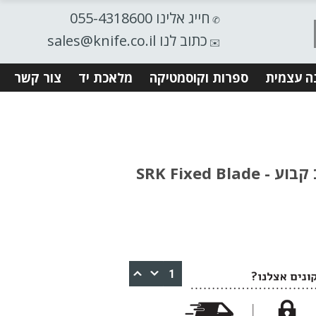
חייג אלינו 055-4318600
✆
כתוב לנו sales@knife.co.il
✉️
ה עצמית
ספרות וקוסמטיקה
מלאכת יד
צור קשר