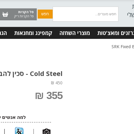
סל הקניות
לי
סל הקניות ריק
רזנים ומאצ'טות
מוצרי השחזה
קמפינג ומחנאות
הגנ
Cold Steel - סכין להב קבוע - SRK Fixed Blade
450 ₪
355 ₪