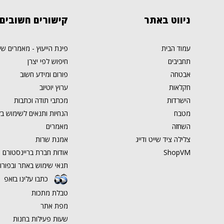
ניווט
באתר
קישורים
חשובים
עמוד הבית
פינת הייעוץ - מאמרים שי
תחביבים
חיפוש לפי יצרן
אבטחה
פורום ומידע חשוב
חקלאות
ערוץ יוטיוב
הישרדות
מכתבי תודה וכתבות
מטבח
הנחיות ותנאים לשימוש בל
השחזה
מאמרים
צלילה ציד שייט ודייג
אמנת שרות
ShopVM
אודות חברת בריינסטורם ט
תנאי שימוש באתר ובפורו
כתבו עלינו בזאפ
טבלת מתכות
מפת אתר
שעות פעילות בחנות