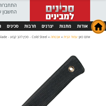
התחברות
החשבון ש
אודות
מתנות
יצרנים
חרבות
סכינים
ג
אתם כאן:
עמוד הבית
»
אבטחה
»
Cold Steel - סכין להב קבוע - SRK Fixed Blade