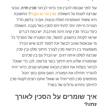
עוד לפני שננסה להבין איך כדאי לבחור
סכין חדה
, טבעי
שנרצה לענות על השאלה:
סכין זכר או נקבה
? התשובה
היא ששתי האופציות האלה נכונות, אם כי בלשון חז"ל
הנטייה הייתה יותר להתייחס לסכין כאל נקבה. השאלה
כיצד נבחר סכין קהה הינה מורכבת. יש כמה דברים
שראוי לקחת בחשבון. למשל, מה המטרה של הסכין? כל
מי שבאמת אוהב לבשל יוכל לספר לכם שיש הבדל
משמעותי בין רכישת סכין לצורך חיתוך סלט ובין סכין
שנרצה לפלט איתה דגים. יש הבדל גם בין סכינים
שהמטרה שלהן היא חיתוך בשר וכדומה. לכן, כדי שנוכל
לבחור בקלות את הסכין הבאה שאנחנו קונים, כדאי יהיה
להגדיר תחילה את המטרה. האם אתם בסך הכול
מחפשים סכין למריחה? או שאולי אתם רוצים לקנות סכין
לחיתוך נתחים גדולים של בשר?
איך שומרים על הסכין לאורך
זמן?