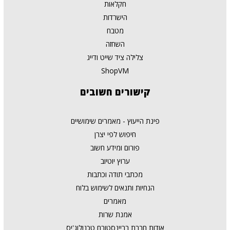
חקלאות
הישרדות
מטבח
השחזה
צלילה ציד שייט ודייג
ShopVM
קישורים
חשובים
פינת הייעוץ - מאמרים שימושיים
חיפוש לפי יצרן
פורום ומידע חשוב
ערוץ יוטיוב
מכתבי תודה וכתבות
הנחיות ותנאים לשימוש בלוח
מאמרים
אמנת שרות
אודות חברת בריינסטורם טכנולוג'יס