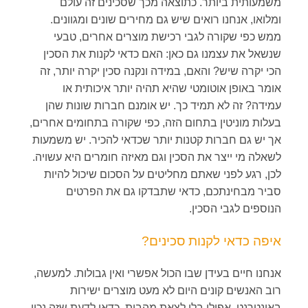
משמעותית ביותר. כתוצאה מכך שסכינים זה עולם
ומלואו, אנחנו רואים שיש גם מחירים שונים ומגוונים.
ממש כפי שקורה לגבי רכישת מוצרים אחרים, טבעי
שנשאל את עצמנו גם כאן: האם כדאי לקנות את הסכין
הכי יקרה שיש? והאם, במידה ונקנה סכין יקרה יותר, זה
אומר באופן אוטומטי שהיא תהיה יותר איכותית או
עמידה? זה לא תמיד כך. יש אומנם חברות שונות שהן
בעלות מוניטין בתחום הזה, כפי שקורה בתחומים אחרים,
אך יש גם חברות קטנות יותר שכדאי להכיר. יש משמעות
לשאלה מי ייצר את הסכין וגם מאיזה חומרים היא עשויה.
לכן, רגע לפני שאתם מחליטים על הסכום שיכול להיות
סביר מבחינתכם, כדאי שתבדקו גם את הפרטים
הנוספים לגבי הסכין.
איפה כדאי לקנות סכינים?
אנחנו חיים בעידן שבו הכול אפשרי ואין גבולות. למעשה,
רוב האנשים קונים היום לא מעט מוצרים ישירות
באינטרנט, אפילו בלי לצאת מהבית. כדאי לדעת שזה נכון