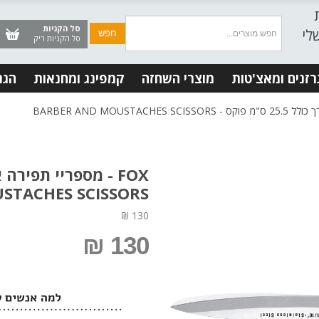
סל הקניות
לי
סל הקניות ריק
רזנים ומאצ'טות
מוצרי השחזה
קמפינג ומחנאות
הגנ
STACHES SCISSORS
130 ₪
130 ₪