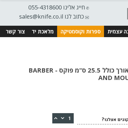
חייג אלינו 055-4318600
✆
כתוב לנו sales@knife.co.il
✉️
ה עצמית
ספרות וקוסמטיקה
מלאכת יד
צור קשר
FOX - מספריי תפירה אורך כולל 25.5 ס"מ פוקס - BARBER
AND MOU