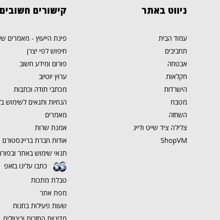
ניווט
באתר
קישורים
חשובים
עמוד הבית
פינת הייעוץ - מאמרים שי
תחביבים
חיפוש לפי יצרן
אבטחה
פורום ומידע חשוב
חקלאות
ערוץ יוטיוב
הישרדות
מכתבי תודה וכתבות
מטבח
הנחיות ותנאים לשימוש בל
השחזה
מאמרים
צלילה ציד שייט ודייג
אמנת שרות
ShopVM
אודות חברת בריינסטורם ט
תנאי שימוש באתר ובפורו
כתבו עלינו בזאפ
טבלת מתכות
מפת אתר
שעות פעילות בחנות
מדיניות החזרות וביטולים