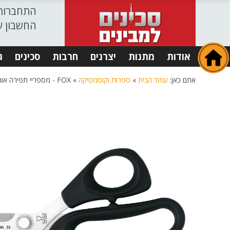
התחברות
החשבון ש
אודות
מתנות
יצרנים
חרבות
סכינים
ג
אתם כאן:
עמוד הבית
»
ספרות וקוסמטיקה
»
FOX - מספריי תפירה אורך כולל 25.5 ס"מ פוקס - BARBER AND MOUSTACHES SCISSORS