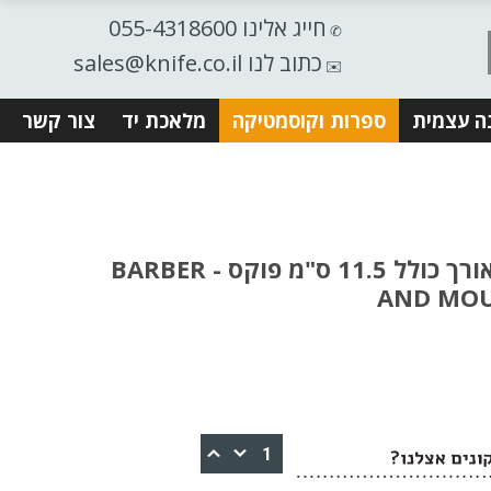
חייג אלינו 055-4318600
✆
כתוב לנו sales@knife.co.il
✉️
ה עצמית
ספרות וקוסמטיקה
מלאכת יד
צור קשר
FOX - מספריי ספרים אורך כולל 11.5 ס"מ פוקס - BARBER
AND MOU