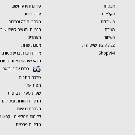
אבטחה
פורום ומידע חשוב
חקלאות
ערוץ יוטיוב
הישרדות
מכתבי תודה וכתבות
מטבח
הנחיות ותנאים לשימוש בל
השחזה
מאמרים
צלילה ציד שייט ודייג
אמנת שרות
ShopVM
אודות חברת בריינסטורם ט
תנאי שימוש באתר ובפורו
כתבו עלינו בזאפ
טבלת מתכות
מפת אתר
שעות פעילות בחנות
מדיניות החזרות וביטולים
הצהרת נגישות
לקוחות ממליצים - קראו ב
מדיניות פרטיות