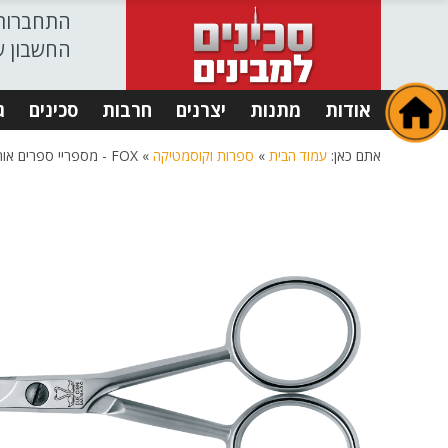
התחברות
החשבון ש
אודות
מתנות
יצרנים
חרבות
סכינים
ג
אתם כאן:
עמוד הבית
»
ספרות וקוסמטיקה
»
FOX - מספריי ספרים אורך כולל 11.5 ס"מ פוקס - BARBER AND MOUSTACHES SCISSORS