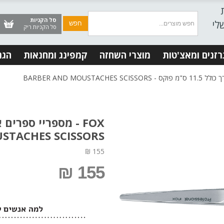
סל הקניות
לי
סל הקניות ריק
רזנים ומאצ'טות
מוצרי השחזה
קמפינג ומחנאות
הגנ
STACHES SCISSORS
155 ₪
155 ₪