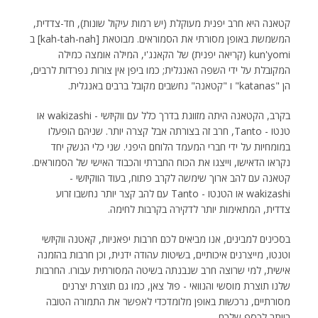
קטאנה היא חרב יפנית מעוקלת (יש רמות עיקול שונות), חד-צדדית,
המשמשת באופן מסורתי את הסמוראים. מבוטאת [kah-tah-nah] ב
kun'yomi (קריאה יפנית) של הקאנג'י, המילה אומצה כמילה
המקובלת על ידי השפה האנגלית; כמו ביפן אין צורות נפרדות לרבים,
הן "katanas" ו "קטאנה" נחשבים מקובל ברבים באנגלית.
בקרב, הקטאנה היתה מזווגת בדרך כלל עם ווקיזשי - wakizashi או
טנטו - Tanto, חרב זה בצורתה אבל קצרה יותר. שניהם הופעלו
במומחיות על ידי חברי המעמד הלוחם היפני. שני כלי הנשק יחד
נקראו הדאישו, וייצגו את הכוח החברתי והכבוד האישי של הסמוראים.
קטאנה עם להב ארוך שימשה לקרב פתוח, בעוד הווקיזשי -
wakizashi או הטנטו - Tanto עם להב קצר יותר נחשבו זרוע
צדדית, המתאימות יותר לדקירה בקרבות לחימה.
בסכינים למבינים, אנו מביאים לכם חרבות יפאניות, קאטנה ווקיזשי
וטנטו, מייצרנים איכותיים, בשיטות עהודה ידנית, וכן חרבות בהזמנה
אישית, למי שרוצה חרב שנבנתה בשיטה המסורתית עבורו. החרבות
שלנו תוצרת מוסשי והנוואי - פול צאן, כמו גם תוצרת יצרנים
מסורתיים, נרכשות באופן מלומדכדי לאפשר את התמורה הטובה
ביותר לכסף שלכם.