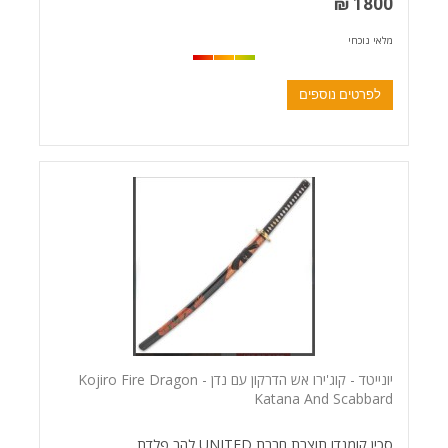
1800 ₪
מלאי נוכחי
לפרטים נוספים
יונייטד - קוג'ירו אש הדרקון עם נדן - Kojiro Fire Dragon
Katana And Scabbard
סכין קומנדו תוצרת חברת UNITED להב פלדת...