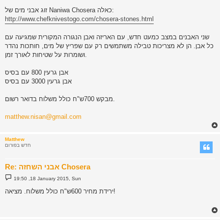
זוג אבני מים של Naniwa Chosera כאלה:
http://www.chefknivestogo.com/chosera-stones.html
שני האבנים במצב כמעט חדש, עם האריזה ואבן הנגורה המקורית שמגיעה עם
כל אבן. הן לא מצריכות טבילה משתמשים רק עם שפריץ של מים, חותכות נהדר
ושומרות על שטיחות לאורך זמן.
אבן גרעין 800 עם בסיס
אבן גרעין 3000 עם בסיס
מבקש 700ש"ח כולל משלוח בדואר רשום.
matthew.nisan@gmail.com
Matthew
חדש בפורום
Re: אבני השחזה Chosera
P
19:50 ,18 January 2015, Sun
o
s
ירידת מחיר 600ש"ח כולל משלוח. מציאה!
t