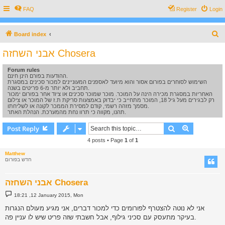
FAQ
Register
Login
S
Board index
e
אבני השחזה Chosera
a
Forum rules
r
ההודעות בפורם הינן חינם.
c
השימוש לסוחרים בפורום אסור והוא מיועד לאספנים המעוניינים למכור סכינים במסגרת
תחביב ולא יותר מ-6 פריטים בשנה.
h
האחריות במסגרת מכירה הינה על המוכר. מוכר שמוכר סכינים או ציוד אחר בפורום ימכור
רק לבגירים מעל גיל 18, המוכר מתחייב כי יבדוק באמצעות סריקת ת.ז של המוכר או צילום
מסמך מזהה רשמי, קודם למסירת הממכר לקונה או לשליחתו.
תהנו, מקווה כי תרוו נחת מהמערכת. הנהלת האתר.
Search
Advanced s
Post Reply
4 posts • Page
1
of
1
Matthew
חדש בפורום
אבני השחזה Chosera
P
18:21 ,12 January 2015, Mon
o
s
אני לא נוטה להצטרף לפורומים כדי למכור דברים, אני מגיע מעולם הנגרות
t
בעיקר מתעסק עם סכיני גילוף, אבל חשבתי שזה פריט שיש לו עניין פה.