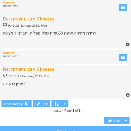
Matthew
חדש בפורום
Re: אבני השחזה Chosera
P
9:41 ,28 January 2015, Wed
o
s
ירידת מחיר אחרונה 550ש"ח כולל משלוח, חבר'ה זו מציאה!
t
Matthew
חדש בפורום
Re: אבני השחזה Chosera
P
13:31 ,12 February 2015, Thu
o
s
עדיין למכירה !!
t
Post Reply
4 posts • Page
1
of
1
Jump to