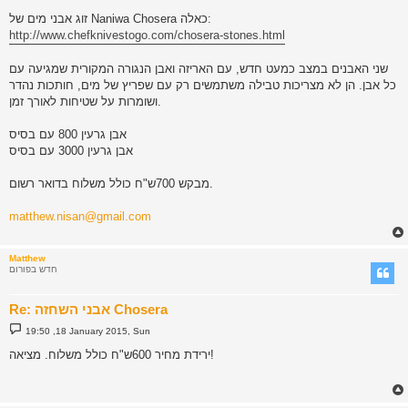
זוג אבני מים של Naniwa Chosera כאלה:
http://www.chefknivestogo.com/chosera-stones.html
שני האבנים במצב כמעט חדש, עם האריזה ואבן הנגורה המקורית שמגיעה עם
כל אבן. הן לא מצריכות טבילה משתמשים רק עם שפריץ של מים, חותכות נהדר
ושומרות על שטיחות לאורך זמן.
אבן גרעין 800 עם בסיס
אבן גרעין 3000 עם בסיס
מבקש 700ש"ח כולל משלוח בדואר רשום.
matthew.nisan@gmail.com
Matthew
חדש בפורום
Re: אבני השחזה Chosera
P
19:50 ,18 January 2015, Sun
o
s
ירידת מחיר 600ש"ח כולל משלוח. מציאה!
t