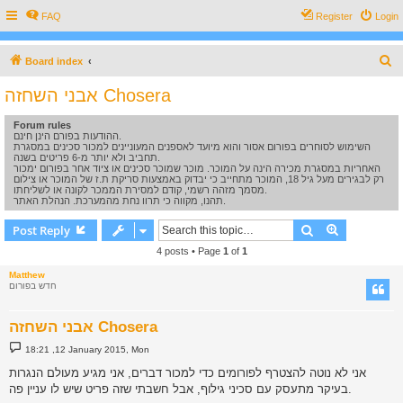
FAQ
Register
Login
S
Board index
e
אבני השחזה Chosera
a
Forum rules
r
ההודעות בפורם הינן חינם.
c
השימוש לסוחרים בפורום אסור והוא מיועד לאספנים המעוניינים למכור סכינים במסגרת
תחביב ולא יותר מ-6 פריטים בשנה.
h
האחריות במסגרת מכירה הינה על המוכר. מוכר שמוכר סכינים או ציוד אחר בפורום ימכור
רק לבגירים מעל גיל 18, המוכר מתחייב כי יבדוק באמצעות סריקת ת.ז של המוכר או צילום
מסמך מזהה רשמי, קודם למסירת הממכר לקונה או לשליחתו.
תהנו, מקווה כי תרוו נחת מהמערכת. הנהלת האתר.
Search
Advanced s
Post Reply
4 posts • Page
1
of
1
Matthew
חדש בפורום
אבני השחזה Chosera
P
18:21 ,12 January 2015, Mon
o
s
אני לא נוטה להצטרף לפורומים כדי למכור דברים, אני מגיע מעולם הנגרות
t
בעיקר מתעסק עם סכיני גילוף, אבל חשבתי שזה פריט שיש לו עניין פה.