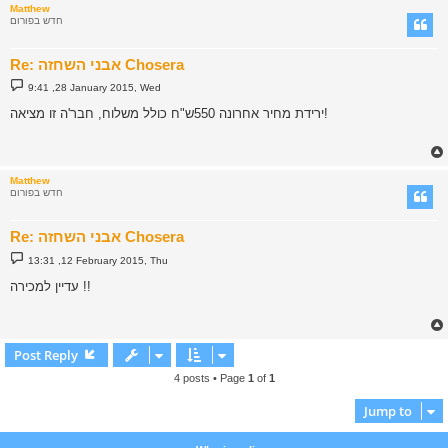
Matthew
חדש בפורום
Re: אבני השחזה Chosera
P
9:41 ,28 January 2015, Wed
o
s
ירידת מחיר אחרונה 550ש"ח כולל משלוח, חבר'ה זו מציאה!
t
Matthew
חדש בפורום
Re: אבני השחזה Chosera
P
13:31 ,12 February 2015, Thu
o
s
עדיין למכירה !!
t
Post Reply
4 posts • Page
1
of
1
Jump to