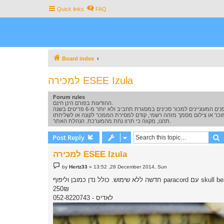
Quick links
FAQ
Board index
למכירה ESEE Izula
Forum rules
ההודעות בפורם הינן חינם.
תהנו, מקווה כי תרוו נחת מהמערכת. הנהלת האתר.
S
Post Reply
למכירה ESEE Izula
P
by
Hertz33
»
13:52 ,28 December 2014, Sun
o
s
חדשה ללא שימוש. כולל נדן כמובן וליפוף paracor
t
250₪
לאדיס - 052-8220743