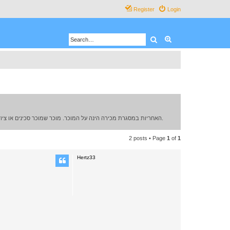
Register
Login
Search
Advanced search
האחריות במסגרת מכירה הינה על המוכר. מוכר שמוכר סכינים או ציוד אחר בפורום ימכור רק לבגירים מעל גיל 18, המוכר מתחייב כי יבדוק באמצעות סריקת ת.ז של המוכר או צילום מסמך מזהה רשמי, קודם למסירת הממכר לקונה או לשליחתו.
2 posts • Page
1
of
1
Hertz33