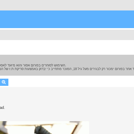
השימוש לסוחרים בפורום אסור והוא מיועד לאספנים המעוניינים למכור סכינים במסגרת תחביב ולא יותר מ-6 פריטים בשנה.
earch
Advanced search
d עם skull bead.