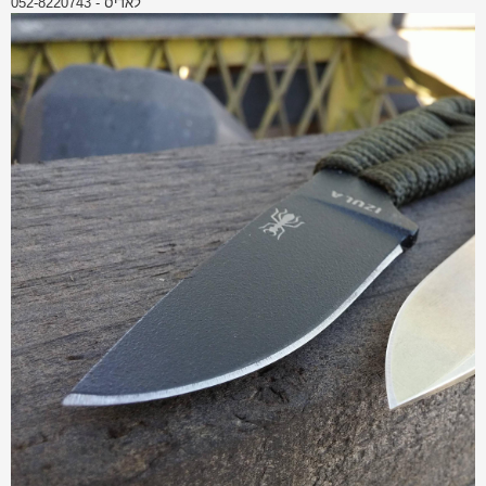
לאדיס - 052-8220743