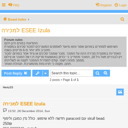
FAQ
Register
Login
S
Board index
e
למכירה ESEE Izula
a
Forum rules
r
ההודעות בפורם הינן חינם.
השימוש לסוחרים בפורום אסור והוא מיועד לאספנים המעוניינים למכור סכינים במסגרת
c
תחביב ולא יותר מ-6 פריטים בשנה.
האחריות במסגרת מכירה הינה על המוכר. מוכר שמוכר סכינים או ציוד אחר בפורום ימכור
h
רק לבגירים מעל גיל 18, המוכר מתחייב כי יבדוק באמצעות סריקת ת.ז של המוכר או צילום
מסמך מזהה רשמי, קודם למסירת הממכר לקונה או לשליחתו.
תהנו, מקווה כי תרוו נחת מהמערכת. הנהלת האתר.
Search
Advanced s
Post Reply
2 posts • Page
1
of
1
Hertz33
למכירה ESEE Izula
P
13:52 ,28 December 2014, Sun
o
s
חדשה ללא שימוש. כולל נדן כמובן וליפוף paracord עם skull bead.
t
250₪