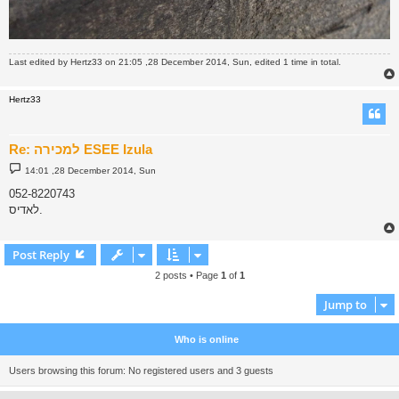
Last edited by
Hertz33
on 21:05 ,28 December 2014, Sun, edited 1 time in total.
Hertz33
Re: למכירה ESEE Izula
P
14:01 ,28 December 2014, Sun
o
s
052-8220743
t
לאדיס.
Post Reply
2 posts • Page
1
of
1
Jump to
Who is online
Users browsing this forum: No registered users and 3 guests