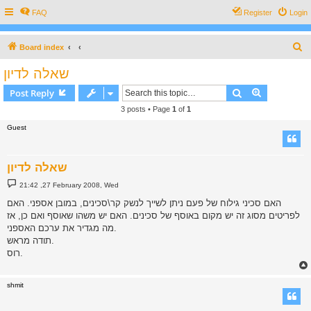
FAQ
Register
Login
S
Board index
e
שאלה לדיון
a
Search
Advanced s
Post Reply
r
3 posts • Page
1
of
1
c
Guest
h
שאלה לדיון
P
21:42 ,27 February 2008, Wed
o
s
האם סכיני גילוח של פעם ניתן לשייך לנשק קר\סכינים, במובן אספני. האם
t
לפריטים מסוג זה יש מקום באוסף של סכינים. האם יש משהו שאוסף ואם כן, אז
מה מגדיר את ערכם האספני.
תודה מראש.
רוס.
shmit