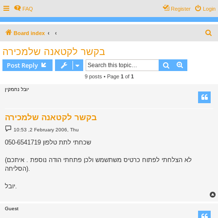
FAQ
Register
Login
S
Board index
e
בקשר לקטאנה שלמכירה
a
Search
Advanced s
Post Reply
r
9 posts • Page
1
of
1
c
יובל נחמקין
h
בקשר לקטאנה שלמכירה
P
10:53 ,2 February 2006, Thu
o
s
שכחתי לתת טלפון 050-6541719
t
(לא הצלחתי לפתוח כרטיס משתשמש ולכן פתחתי הודה נוספת . איתכם
הסליחה).
יובל.
Guest