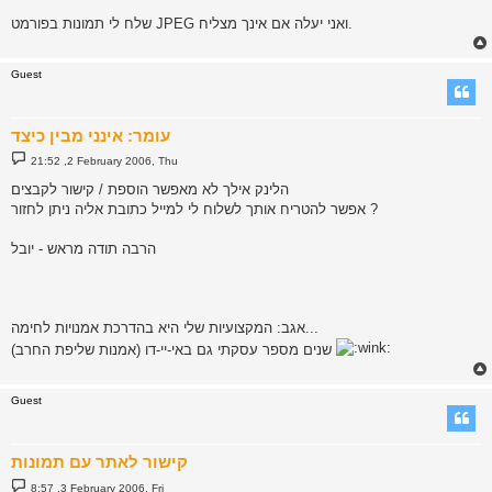
שלח לי תמונות בפורמט JPEG ואני יעלה אם אינך מצליח.
Guest
עומר: אינני מבין כיצד
P
21:52 ,2 February 2006, Thu
o
s
הלינק אילך לא מאפשר הוספת / קישור לקבצים
t
אפשר להטריח אותך לשלוח לי למייל כתובת אליה ניתן לחזור ?
הרבה תודה מראש - יובל
אגב: המקצועיות שלי היא בהדרכת אמנויות לחימה...
שנים מספר עסקתי גם באי-יי-דו (אמנות שליפת החרב)
Guest
קישור לאתר עם תמונות
P
8:57 ,3 February 2006, Fri