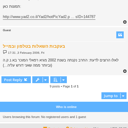
o
s
תמונות כאן:
t
http://www.yad2.co.il/Yad2/hotPicYad2.p ... sID=144787
Guest
בעקבות השאלות בטלפון ובמייל
P
17:31 ,3 February 2006, Fri
o
s
לאלו הרוצים לדעת: החרב נקנתה בשנת 2002 מגיא רפאלי המוכר בא.נ.ק.ה
t
(וביותר ממה שאני דורש עליה...)
Post Reply
9 posts • Page
1
of
1
Jump to
Who is online
Users browsing this forum: No registered users and 1 guest