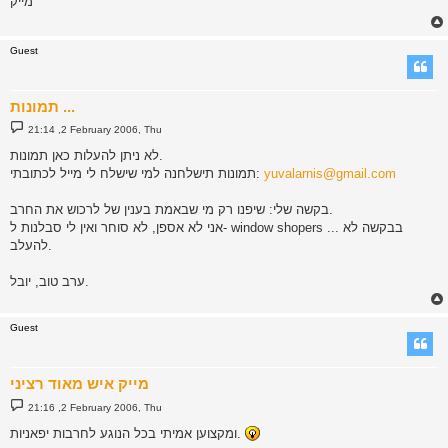
מייק
Guest
תמונות ...
P
21:14 ,2 February 2006, Thu
o
s
לא ניתן להעלות כאן תמונות.
t
yuvalarnis@gmail.com
תמונות תישלחנה למי שישלח לי מייל לכתובתי:
בקשה שלי: שיפנו רק מי שבאמת בענין של לרכוש את החרב.
אני לא אספן, לא סוחר ואין לי סבלנות ל- window shopers ... בבקשה לא
להעלב.
ערב טוב, יובל.
Guest
מייק איש מאוד רציני
P
21:16 ,2 February 2006, Thu
o
s
ומקצוען אמיתי בכל הנוגע לחרבות יפאניות.
t