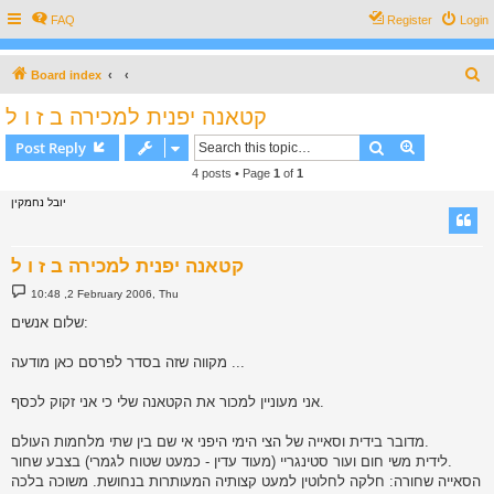
FAQ
Register
Login
S
Board index
e
קטאנה יפנית למכירה ב ז ו ל
a
Search
Advanced s
Post Reply
r
4 posts • Page
1
of
1
c
יובל נחמקין
h
קטאנה יפנית למכירה ב ז ו ל
P
10:48 ,2 February 2006, Thu
o
s
שלום אנשים:
t
מקווה שזה בסדר לפרסם כאן מודעה ...
אני מעוניין למכור את הקטאנה שלי כי אני זקוק לכסף.
מדובר בידית וסאייה של הצי הימי היפני אי שם בין שתי מלחמות העולם.
לידית משי חום ועור סטינגריי (מעוד עדין - כמעט שטוח לגמרי) בצבע שחור.
הסאייה שחורה: חלקה לחלוטין למעט קצותיה המעותרות בנחושת. משוכה בלכה