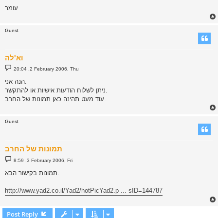
עומר
Guest
וא'לה
P
20:04 ,2 February 2006, Thu
o
s
הנה אני.
t
ניתן לשלוח הודעות אישיות או להתקשר.
עוד מעט תהינה כאן תמונות של החרב.
Guest
תמונות של החרב
P
8:59 ,3 February 2006, Fri
o
s
תמונות בקישור הבא:
t
http://www.yad2.co.il/Yad2/hotPicYad2.p ... sID=144787
Post Reply