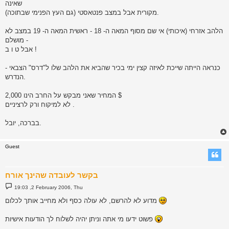
שאינה
מקורית אבל במצב פנטאסטי (גם העץ הפנימי שבתוכה).
הלהב אזרחי (איכותי) אי שם מסוף המאה ה- 18 - ראשית המאה ה- 19 במצב לא
מושלם -
אבל ט ו ב !
כנראה הייתה שייכת לאיזה קצין ימי בכיר שהביא את הלהב שלו ל"דרס" הצבאי -
הנדרש.
המחיר שאני מבקש על החרב הינו 2,000 $
לא למיקוח ורק לרציניים .
בברכה, יובל.
Guest
בקשר לעובדה שהינך אורח
P
19:03 ,2 February 2006, Thu
o
s
מדוע לא להרשם, לא עולה כסף ולא מחייב אותך לכלום
t
פשוט ידעו מי אתה וניתן יהיה לשלוח לך הודעות אישיות