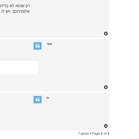
רק שהוא לא בדיוק 
אלומיניום). ויש 
T
o
p
סער
T
o
p
ts
T
o
7 posts • Page
1
of
1
p