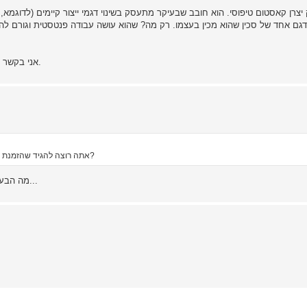
יצרן קאסטום טיפוסי. הוא חובב שבעיקר מתעסק בשינוי דגמי ייצור קיימים (לדוגמא
לו דגם אחד של סכין שהוא מכין בעצמו. רק מה? שהוא עושה עבודה פנטסטית וגורם ל
אני בקשר איתו דרך הפורומים כבר מספר שנים והוא היה מוכן להכין לי סכין.
אתה רוצה להגיד שהזמנת את הסכין מיצרן-קאסטום אמריקאי - ועשית את ההזמנה מהארץ?
מה הבעיה? אנשים עשו את זה גם הרבה לפני עידן האינטרנט, במכתבים...