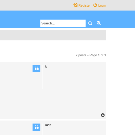
Register
Login
Search
Advanced search
7 posts • Page
1
of
1
iv
T
o
p
ברווז