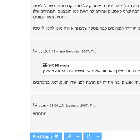
, הוא החליף את ידית הפלסטיק על ספיידקרו טסמן בשבילי לידית
הרבה יצרני קאסטום אחרים להיראות כמו חובבנים והמחירים שלו
יחסית מאוד נמוכים.
P
9:48 ,15 November 2007, Thu
סער
»
by
o
s
t
הפטיש wrote:
P
by
ts
»
23:09 ,15 November 2007, Thu
o
s
תתחדש
t
Post Reply