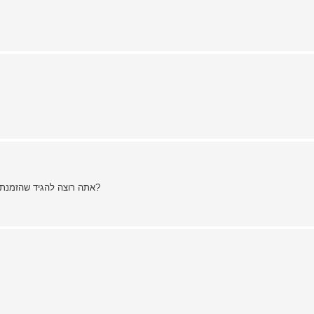
אתה רוצה להגיד שהזמנת את הסכין מיצרן-קאסטום אמריקאי - ועשית את ההזמנה מהארץ?