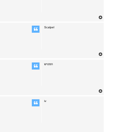
T
o
p
Scalpel
T
o
p
הפטיש
T
o
p
iv