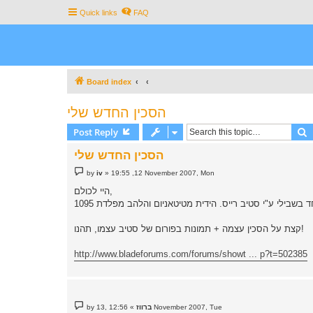
Quick links
FAQ
Board index
הסכין החדש שלי
S
Post Reply
הסכין החדש שלי
P
by
iv
»
19:55 ,12 November 2007, Mon
o
s
היי לכולם,
t
קצת על הסכין עצמה + תמונות בפורום של סטיב עצמו, תהנו!
http://www.bladeforums.com/forums/showt ... p?t=502385
P
12:56 ,13 November 2007, Tue
ברווז
»
by
o