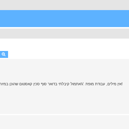
earch
Advanced search
אתמול קיבלתי בדואר סוף סכין קאסטום שהוכן במיוחד בשבילי ע"י סטיב רייס. הידית מטיטאניום והלהב מפלדת 1095V. אין מילים, עבודת מופת!