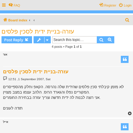
FAQ
Register
Login
S
Board index
e
עזרה-בניית ידית לסכין פלסים
a
Search
Advanced s
Post Reply
r
4 posts • Page
1
of
1
c
אור
h
עזרה-בניית ידית לסכין פלסים
P
12:51 ,1 September 2007, Sat
o
s
לא מזמן קיבלתי סכין פלסים שהידית שלה נהרסה. הקאפ וחלק מהספייסרים
t
המקוריים נפלו והגארד הרוס. הלהב עצמו במצב מצויין.
אני רוצה לבנות לה ידית חדשה וצריך עזרה בבחירת החומרים.
תודה לעונים
אייל