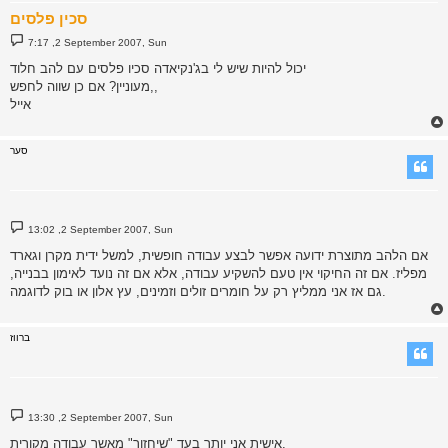
סכין פלסים
P
7:17 ,2 September 2007, Sun
o
s
יכול להיות שיש לי בג'נקיאדה סכיו פלסים עם להב חלוד
t
מעוניין? אם כן שווה לחפש,,
אייל
סער
P
13:02 ,2 September 2007, Sun
o
s
אם הלהב מתוצרת ידועה אפשר לבצע עבודה חופשית, למשל ידית מקרן וגארד
t
מפליז. אם זה החיקוי אין טעם להשקיע עבודה, אלא אם זה נועד לאימון בבנייה,
גם אז אני ממליץ רק על חומרים זולים וזמינים, עץ אלון או בוק לדוגמה.
ברווז
P
13:30 ,2 September 2007, Sun
o
s
אישית אני יותר בעד "שיחזור" מאשר עבודה מקורית.