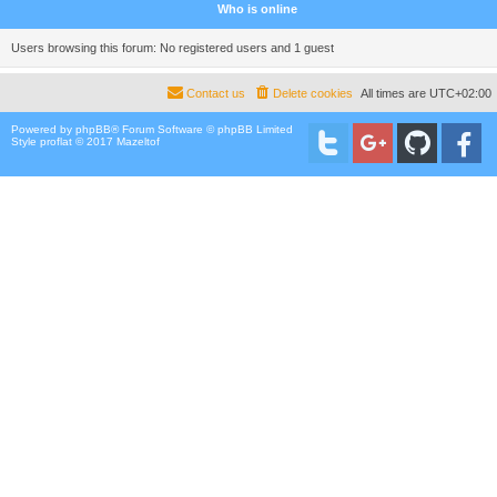
Who is online
Users browsing this forum: No registered users and 1 guest
Contact us
Delete cookies
All times are
UTC+02:00
Powered by
phpBB
® Forum Software © phpBB Limited
Style proflat © 2017
Mazeltof