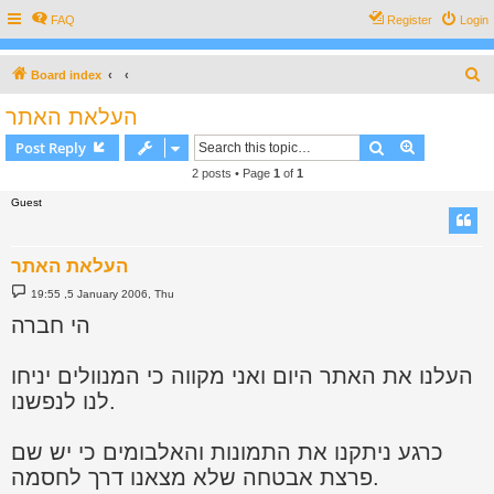
FAQ
Register
Login
S
Board index
e
העלאת האתר
a
Search
Advanced s
Post Reply
r
2 posts • Page
1
of
1
c
Guest
h
העלאת האתר
P
19:55 ,5 January 2006, Thu
o
s
הי חברה
t
העלנו את האתר היום ואני מקווה כי המנוולים יניחו
לנו לנפשנו.
כרגע ניתקנו את התמונות והאלבומים כי יש שם
פרצת אבטחה שלא מצאנו דרך לחסמה.