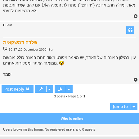
מאד, ומולה חרב ארוכה ("יד וחצי") מתחילת המאה ה-14 עם להב קשיח ותכונות
לא מרשימות לדעתי.
Guest
פלדה דמשקאית
P
19:37 ,25 December 2005, Sun
o
s
עיין במילון המונחים של האתר, יש מאמר מפורט מאוד תחת המונח כולל מובאות
t
ממומחי האתר וממקורות אחרים.
עומר
Post Reply
3 posts • Page
1
of
1
Jump to
Who is online
Users browsing this forum: No registered users and 0 guests