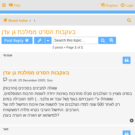
FAQ
Register
Login
S
Board index
e
בעקבות הסרט ממלכת גן עדן
a
Search
Advanced s
Post Reply
r
3 posts • Page
1
of
1
c
אנונימי
h
בעקבות הסרט ממלכת גן עדן
P
10:48 ,25 December 2005, Sun
o
s
שאלה למבינים בסכינים (וחרבות)
t
בסרט מצויין כי הצלבנים סבלו מחרבות באיכות ירודה לעומת חרבות המוסלמים,
ששוחלו ע"י העברתם בגוף (של עבד או צלבני...) לפני הטבילה במים.
רק לאחר 500 שנה למדו הצלבנים איך להשוות את איכות החישול לזה של
הערבים. החישול הערבי נקרא פלדה דמשקאית.
למישהוא יש הארה או הערה בענין?
סער