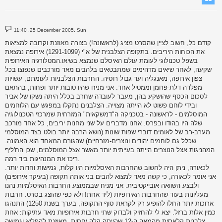
P
11:40 ,25 December 2005, Sun
o
s
קודם כל, חשוב לציין שהסרט מציג (לראשונה!) בצורה מאוזנת וקרובה למציאות
t
את הכוחות היריבים. בתקופה הצלבנית של א"י (1291-1099) אירופה נמצאת
בשפל טכנולוגי לעומת עולם האיסלם שנמצא בשיאו.המטלורגיה האירופית
שקעה, לאחר שיאים מדהימים שמתבטאים בלהבים מאד מורכבים שנפוצו בכל
צפון אירופה, מאנגליה ועד גבול רוסיה. החרבות הצלבניות לעומתם, עשויות
מפלדה דלת-פחמן וממטיל אחד. אני מניח שהיו טובות יותר ופחות, בהתאם
לסכום הכסף שהושקע בהן, מעבר לעובדה שחרב בכלל היתה נשקו של אביר
ובידי לוחם פשוט לא הייתה מצוייה. הצלבנים נתקלו במפגש עם הלוחמים
המוסלמים - לראשונה - בטכניקה ה"דמשקאית" המזרחית שמרכזי הטכנולוגיה
שלה היו בהודו ובפרס. אחנו מדברים על שני מחנות יריבים, כל אחד מורכב
מערב-רב של לאומים דוברי שפות שונות (נושא הרבה יותר בולט בצד המוסלמי
שכלל גם לוחמים יהודים ונוצרים-מזרחיים) שהגורם המאחד הוא האמונה.
המהניגות אצל הנוצרים הייתה בעייתית יותר מאשר אצל המוסלמים, שכן הח'ליף
ריכז את המנהיגות ביד רמה.
לכאורה, ניתן היה לחשוב שהחרבות האיסלמיות היו קלות, גמישות וחדות יותר.
אני אומר לכאורה, כי קשה מאד למצוא להבים בני אותה תקופה (בעיקר אירופים)
ולבצע השוואה אובייקטיבית. אני מניח שבממוצע החרבות האיסלמיות נהנו
מעליונות בעוד שהחרבות האירופיות (ליד אחת! ולא כפי שהוצג בסרט. חרבות
ארוכות יותר החלו להופיע רק לקראת סוף התקופה, בערך בשנת 1250) התנהגו
כמין אלות ברזל. יצא לי להחזיק ולבדוק שתי חרבות אירופיות מאד עתיקות: אחת
צלבנית קלאסית מהמאה ה-12 שהייתה קלה יחסית, מאוזנת להפליא וגמישה