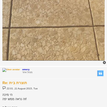
omery
מנהל אתר
Re: תוצרת בית
P
22:01 ,11 August 2015, Tue
o
s
הי מיכה
t
זה נראה ממש יפה!