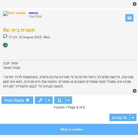
omery
מנהל אתר
Re: תוצרת בית
P
17:13 ,12 August 2015, Wed
o
s
t
עומר יעבץ
מנהל האתר
"מנהיגות, פירושה קודם כל, ניהול החיים על פי מערכת ערכים אישית, המותאמת לדרך החיים.
מנהיג אינו מוטרד ממה שאחרים חושבים או אומרים: ההנעה שלו היא פנימית, והוא אינו זקוק
להנעה מבחוץ כדי לבצע ולהצליח." סון דזה.
Post Reply
4 posts • Page
1
of
1
Jump to
Who is online