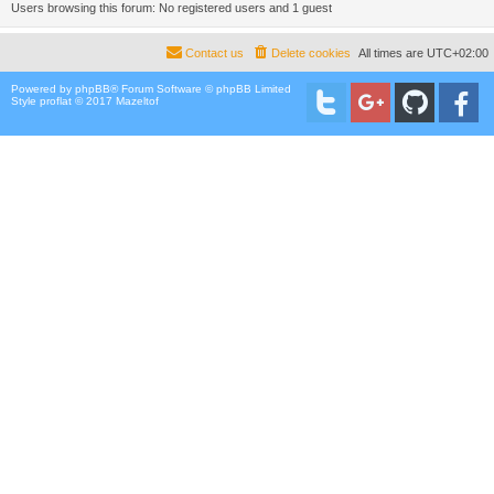
Users browsing this forum: No registered users and 1 guest
Contact us
Delete cookies
All times are
UTC+02:00
Powered by
phpBB
® Forum Software © phpBB Limited
Style proflat © 2017
Mazeltof