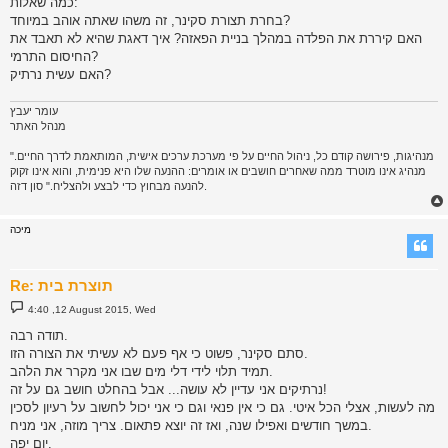
כמה שאלות:
בחרת תצורת סקינר, זה משהו שאתה אוהב במיוחד?
האם קיררת את הפלדה במהלך בניית הפאזה? איך דאגת שהיא לא תאבד את
החיסום התרמי?
האם עשית נרתיק?
עומר יעבץ
מנהל האתר
"מנהיגות, פירושה קודם כל, ניהול החיים על פי מערכת ערכים אישית, המותאמת לדרך החיים.
מנהיג אינו מוטרד ממה שאחרים חושבים או אומרים: ההנעה שלו היא פנימית, והוא אינו זקוק
להנעה מבחוץ כדי לבצע ולהצליח." סון דזה.
מיכה
Re: תוצרת בית
P
4:40 ,12 August 2015, Wed
o
s
תודה רבה.
t
סתם סקינר, פשוט כי אף פעם לא עשיתי את הצורה הזו.
תמיד תלוי לידי דלי מים שבו אני מקרר את הלהב.
נרתיקים אני עדיין לא עושה... אבל בהחלט חושב גם על זה!
מה לעשות, אצלי הכל איטי. גם כי אין פנאי וגם כי אני יכול לחשוב על רעיון לסכין
במשך חודשים ואפילו שנה, ואז זה יוצא פתאום. צריך מוזה, אני מניח.
יום יפה.