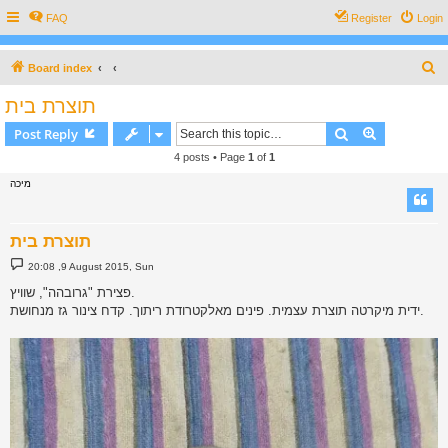
FAQ
Register
Login
S
Board index
e
תוצרת בית
a
Search
Advanced s
Post Reply
r
4 posts • Page
1
of
1
c
מיכה
h
תוצרת בית
P
20:08 ,9 August 2015, Sun
o
s
פצירת "גרובהה", שוויץ.
t
ידית מיקרטה תוצרת עצמית. פינים מאלקטרודת ריתוך. קדח צינור גז מנחושת.