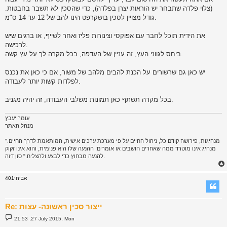
(צלוי פלדה שתבחר יש הוראות יצרן בפלדה), כדי שהסכין לא תשבר בחבטות.
גודל מצויין לסכין בושקרפט הינו להב של 12 עד 14 ס"מ.
את הידית תוכל לחבר עם אפוקסי וצינורות פליז ואחר לשייף, או ברגים שיש
לרכישה.
ביחס לגווני העץ, זה עניין של העדפה, בכל מקרה לך על עץ קשה.
יש כאן גם שרשורים על הכנת להבים מלהב של משור, אם כי כאן את נכנס
לפלדות קשות יותר לעבודה.
בכל מקרה תשתף כאן תמונות משלבי העבודה, זה יהיה מגניב.
עומר יעבץ
מנהל האתר
"מנהיגות, פירושה קודם כל, ניהול החיים על פי מערכת ערכים אישית, המותאמת לדרך החיים.
מנהיג אינו מוטרד ממה שאחרים חושבים או אומרים: ההנעה שלו היא פנימית, והוא אינו זקוק
להנעה מבחוץ כדי לבצע ולהצליח." סון דזה.
אביחי401
Re: ייצור סכין ראשונה- עצות
P
21:53 ,27 July 2015, Mon
o