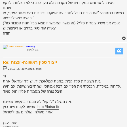
s
ניסיתי להשתמש במקדחים של מקדחה ולא הלך טוב כי לא הצלחתי לרקע
t
אותם.
רשמת בתגובה: "את הידית תוכל לחבר עם אפוקסי וצינורות פליז ואחר לשייף, או
ברגים שיש לרכישה."
איפה אני משיג צינורות פליז? (זה משהו שאפשר למצוא בכל חנות טמבור כזו?)
איזה עוד סוגי ברגים או רעיונות יש?
תודה
omery
מנהל אתר
Re: ייצור סכין ראשונה- עצות
P
23:13 ,27 July 2015, Mon
o
s
הי
t
את הצינורות פליז קניתי בחנות למלאכת יד, יש ליד עזריאלי אחת.
קדחתי במקדח, הכנסתי את הפיז עם דבק אפוקסי, שהתייבש שייפתי עם העץ.
קיבל צורה של מסמרות פליז וחזק מאוד.
את המילה "לרקע" לא הבנתי בהקשר שציינת.
http://brisa.fi/
אפשר לקנות ציוד כאן:
אתר מעולה, שולחים גם לישראל.
עומר יעבץ
מנהל האתר