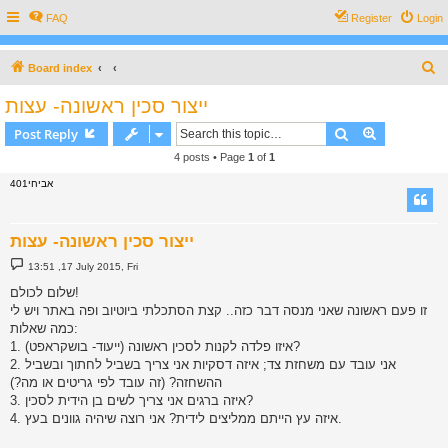
FAQ
Register
Login
S
Board index
e
ייצור סכין ראשונה- עצות
a
Search
Advanced s
Post Reply
r
4 posts • Page
1
of
1
c
אביחי401
h
ייצור סכין ראשונה- עצות
P
13:51 ,17 July 2015, Fri
o
s
שלום לכולם!
t
זו פעם ראשונה שאני מנסה דבר כזה.. קצת הסתכלתי ביוטיוב ופה באתר ויש לי
כמה שאלות:
1. איזו פלדה לקנות לסכין ראשונה (ייעוד- בושקראפט)?
2. אני עובד עם משחזת צד; איזה דסקיות אני צריך בשביל לחתוך ובשביל
ההשחזה? (זה עובד לפי גריטים או מה?)
3. איזה ברגים אני צריך לשים בן הידית לסכין?
4. איזה עץ הייתם ממליצים לידית? אני רוצה שיהיה גוונים בעץ.