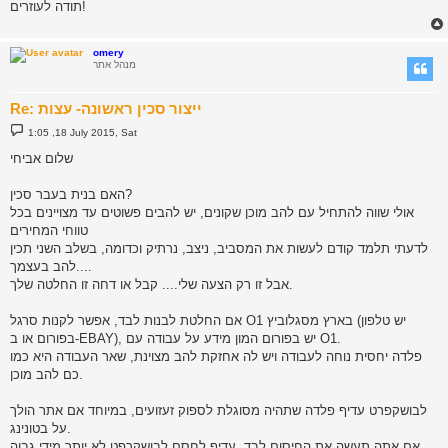
תודה לעוזרים!
omery
מנהל אתר
Re: ייצור סכין ראשונה- עצות
P
1:05 ,18 July 2015, Sat
o
s
שלום אביחי
t
האם בנית בעבר סכין?
אולי שווה להתחיל עם להב מוכן שקונים, יש להבים פשוטים עד מצויינים בכל
טווחי המחירים
לדעתי תלמד קודם לעשות את המסביב, ניצב, נרתיק וכדומה, בשלב השני תכין
להב בעצמך....
אבל זו רק הצעה שלי.... קבל או דחה זו החלטה שלך.
אם החלטת לבנות לבד, אפשר לקנות סרגל O1 בארץ מסגלוביץ (יש טלפון
בפורום או ב-EBAY), יש בפורום המון מידע על עבודה עם O1.
פלדה יחסית נוחה לעבודה ויש לה אחזקת להב מצוינת, שאר העבודה היא כמו
כם להב מוכן.
לבושקפרט עדיף פלדה שתהיה מסוגלת לספוק זעזועים, במיוחד אם אתר הולך
על בטונינג.
אם אתה תעשה את החיסום לבד, עדיף לחסם לבושקרפט לא יותר מידי גבוה