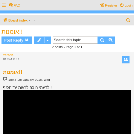
FAQ
Register
Login
S
Board index
e
אומנות!!
a
Search
Advanced s
Post Reply
r
2 posts • Page
1
of
1
c
YaronK
h
חדש בפורום
אומנות!!
P
18:46 ,28 January 2015, Wed
o
s
לדעתי חובה לראות עד הסוף!!
t