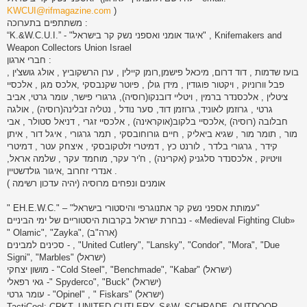
KWCUI@rifmagazine.com
)
משתתפים בתערוכה :
“K.&W.C.U.I.” - "איגוד אומני ואספני נשק קר בישראל" , Knifemakers and
Weapon Collectors Union Israel
חברי ארגון :
בועז שדמות , דוד דרום, מיכאל פישמן,רומן קיילין , ערן הרשקוביץ , אולג גושצ'ין ,
פבל וורוניוק , ויקטור פוגודין , מידן גולן , פיוטר שקנבסקי ,אלכס מגן , אלכסיי
ציטלין , אלכסנדר ברמין , ויטליי דובנקו(רוסיה), גרגורי פישר, עומר גרטי, אביב
גרטי , גרוזמן לאוניד, גרוזמן דוד, סער נודל , נטליה זבלינה(רוסיה) , אולגה
חבלובה (רוסיה) ,אלכסיי בלקוב(אוקראינה) , אלכסיי זגרי , דניאל סטולר , אבי
מור , תומר מור , שגיא ביאליק , חיים גורוחובסקי , תמר גרגורי , איגל דור , איתן
קידר , גרגורי בלדר , לורנט כץ , דמיטרי זלטקובסקי , איצחק עטר , דמיטרי
וויטיוק , אלכסנדר סלגניק (אקרינה) , ח'יר עקר, מוחמד עקר , שלמה אראל,
אנדרי זחרוב ,איגור גולדשטיין .
אומנים ונפחים מרוסיה (יהיה עדכון רשימה )
" EH.E.W.C." – "עמותת אספני נשק קר אתנוגרפי והיסטורי בישראל"
נבחרת ישראל בקרבות היסטוריים של ימי הביניים - «Medieval Fighting Club»
" Olamic", "Zayka", (ארה"ב)
סכינים למבינים - , "United Cutlery", "Lansky", "Condor", "Mora", "Due
Signi", "Marbles" (ישראל)
מושון יצחקי - "Cold Steel", "Benchmade", "Kabar" (ישראל)
גאי רפאלי -" Spyderco", "Buck" (ישראל)
עומר גרטי - "Opinel" , " Fiskars" (ישראל)
TactiCool: CRKT, UNITED CUTLERY, S&W, SCHRADE, OUTDOOR