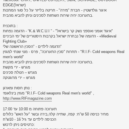
EDGE(ישראל)
איגור גולדשטיין - חברת "מירה" - חריטה בלייזר על כל סוגי המתכות
בתערוכה יהיה שירות השחזות לסכינים וניתן להביא מהבית.
בתוכנית :
הדגמה נפחות - “K.& W.C.U.I ” - "איגוד אומני ואספני נשק קר בישראל"
הדגמה של נבחרת ישראל בקרבות היסטוריים של ימי הביניים - «Medieval
Fighting Club»
הדגמה לילדים - "הסכין הראשונה שלי"
תחרות "סכין התערוכה", פרס - מנוי שנתי למגזין - "R.I.F- Cold weapons Real
men's world"
בתערוכה יהיה שירות השחזות לסכינים וניתן להביא מהבית.
מגרש - ירי מקשת
מגרש – הטלת סכינים
מגרש – ירי מרוגטקה
נותן חסות ומארגן :
מגזין בינלאומי "R.I.F- Cold weapons Real men's world" ,
http://www.RIFmagazine.com
תערוכה פתוחה מ 10:00 עד 17:00
מחיר כניסה 50 ש"ח: קפה, שתייה קלה,בירה ובשר "על האש" כלולים
הכניסה לילדים עד גיל 16 - 10ש''ח
כרטיסים ניתן לרכוש: