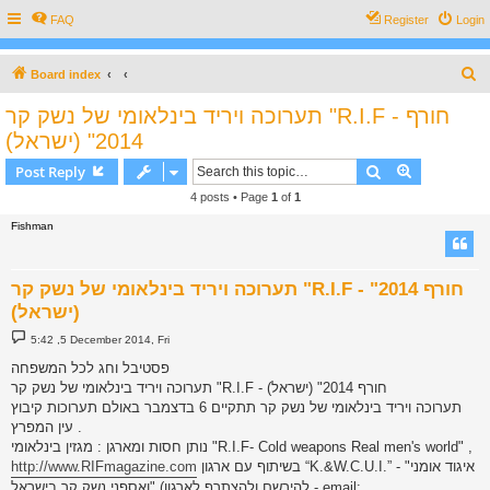
FAQ
Register
Login
S
Board index
e
תערוכה ויריד בינלאומי של נשק קר "R.I.F - חורף
a
2014" (ישראל)
r
Search
Advanced s
Post Reply
c
4 posts • Page
1
of
1
h
Fishman
תערוכה ויריד בינלאומי של נשק קר "R.I.F - חורף 2014"
(ישראל)
P
5:42 ,5 December 2014, Fri
o
s
פסטיבל וחג לכל המשפחה
t
תערוכה ויריד בינלאומי של נשק קר "R.I.F - חורף 2014" (ישראל)
תערוכה ויריד בינלאומי של נשק קר תתקיים 6 בדצמבר באולם תערוכות קיבוץ
עין המפרץ .
נותן חסות ומארגן : מגזין בינלאומי "R.I.F- Cold weapons Real men's world" ,
בשיתוף עם ארגון “K.&W.C.U.I.” - "איגוד אומני
http://www.RIFmagazine.com
ואספני נשק קר בישראל" (להירשם ולהצתרף לארגון - email: