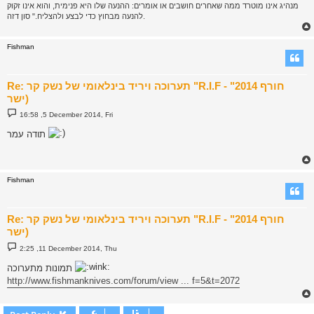
מנהיג אינו מוטרד ממה שאחרים חושבים או אומרים: ההנעה שלו היא פנימית, והוא אינו זקוק
להנעה מבחוץ כדי לבצע ולהצליח." סון דזה.
Fishman
Re: תערוכה ויריד בינלאומי של נשק קר "R.I.F - חורף 2014"
(ישר
P
16:58 ,5 December 2014, Fri
o
s
תודה עמר
t
Fishman
Re: תערוכה ויריד בינלאומי של נשק קר "R.I.F - חורף 2014"
(ישר
P
2:25 ,11 December 2014, Thu
o
s
תמונות מתערוכה
t
http://www.fishmanknives.com/forum/view ... f=5&t=2072