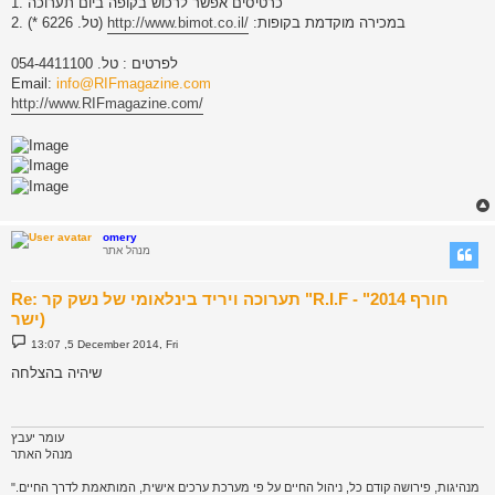
1. כרטיסים אפשר לרכוש בקופה ביום תערוכה
2. במכירה מוקדמת בקופות:
http://www.bimot.co.il/
(טל. 6226 *)
לפרטים : טל. 054-4411100
Email:
info@RIFmagazine.com
http://www.RIFmagazine.com/
omery
מנהל אתר
Re: תערוכה ויריד בינלאומי של נשק קר "R.I.F - חורף 2014"
(ישר
P
13:07 ,5 December 2014, Fri
o
s
שיהיה בהצלחה
t
עומר יעבץ
מנהל האתר
"מנהיגות, פירושה קודם כל, ניהול החיים על פי מערכת ערכים אישית, המותאמת לדרך החיים.