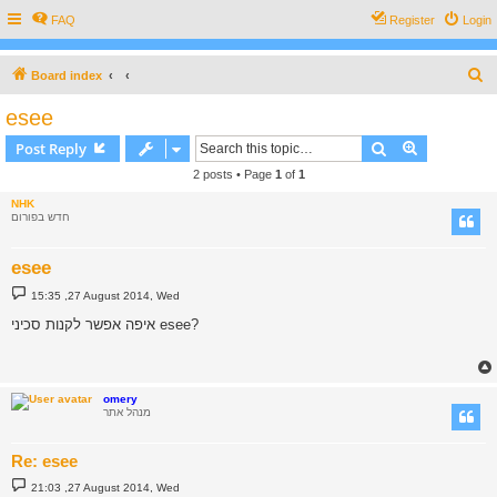
FAQ
Register
Login
S
Board index
e
esee
a
Search
Advanced s
Post Reply
r
2 posts • Page
1
of
1
c
NHK
h
חדש בפורום
esee
P
15:35 ,27 August 2014, Wed
o
s
איפה אפשר לקנות סכיני esee?
t
omery
מנהל אתר
Re: esee
P
21:03 ,27 August 2014, Wed
o