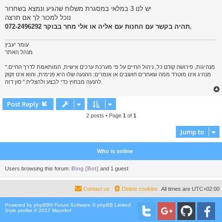
s
יש לנו 3 במלאי במסגרת משלוח שהגיע ונמצא בשחרור
t
נוכל למכור לך אם תרצה
תהיה בקשר עם החנות עם אליה או אלי מחר בבוקר 072-2496292.
עומר יעבץ
מנהל האתר
"מנהיגות, פירושה קודם כל, ניהול החיים על פי מערכת ערכים אישית, המותאמת לדרך החיים.
מנהיג אינו מוטרד ממה שאחרים חושבים או אומרים: ההנעה שלו היא פנימית, והוא אינו זקוק
להנעה מבחוץ כדי לבצע ולהצליח." סון דזה.
Post Reply
2 posts • Page
1
of
1
Jump to
Who is online
Users browsing this forum:
Bing [Bot]
and 1 guest
Contact us
Delete cookies
All times are
UTC+02:00
Powered by
phpBB
® Forum Software © phpBB Limited
Style proflat © 2017
Mazeltof