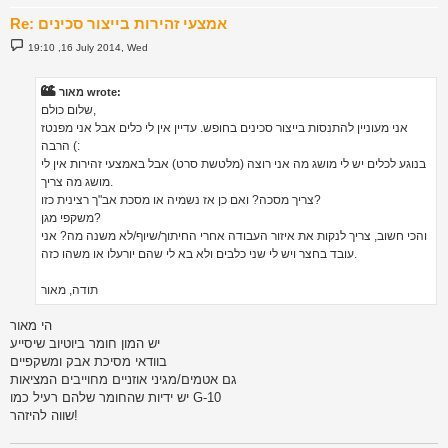
Re: אמצעי זהירות בייצור סכינים
P
19:10 ,16 July 2014, Wed
o
s
t
מאור wrote:
שלום כולם,
אני מעוניין להתנסות בייצור סכינים בחופש. עדיין אין לי כלים אבל אני מפנטז
הרבה (:
בנוגע לכלים יש לי מושג מה אני רוצה (מלטשת סרט) אבל באמצעי זהירות אין לי
מושג מה צריך.
צריך מסכה? ואם כן אז נשמיה או מסכת אב"ך רצינית כזו?
משקפי מגן?
והכי חשוב, צריך לנקות את איזור העבודה אחרי החיתוך/שיוף/לא משנה מה? אני
עובד בחצר ויש לי שני כלבים ולא בא לי שהם יורעלו או משהו כזה.
תודה, מאור
הי מאור
יש המון חומר ביוטיוב שיסייע
בוודאי מסיכת אבק ומשקפיים
גם אטמים/מגיני אוזניים מחוייבים המציאות
יש ידיות שהחומר שלהם רעיל כמו G-10
שווה להיזהר!