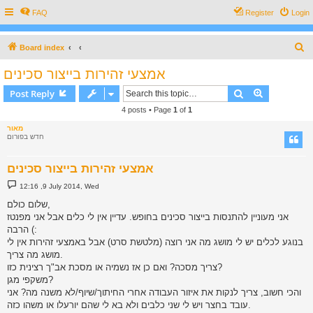
FAQ
Register
Login
S
Board index
e
אמצעי זהירות בייצור סכינים
a
Search
Advanced s
Post Reply
r
4 posts • Page
1
of
1
c
מאור
h
חדש בפורום
אמצעי זהירות בייצור סכינים
P
12:16 ,9 July 2014, Wed
o
s
שלום כולם,
t
אני מעוניין להתנסות בייצור סכינים בחופש. עדיין אין לי כלים אבל אני מפנטז
הרבה (:
בנוגע לכלים יש לי מושג מה אני רוצה (מלטשת סרט) אבל באמצעי זהירות אין לי
מושג מה צריך.
צריך מסכה? ואם כן אז נשמיה או מסכת אב"ך רצינית כזו?
משקפי מגן?
והכי חשוב, צריך לנקות את איזור העבודה אחרי החיתוך/שיוף/לא משנה מה? אני
עובד בחצר ויש לי שני כלבים ולא בא לי שהם יורעלו או משהו כזה.