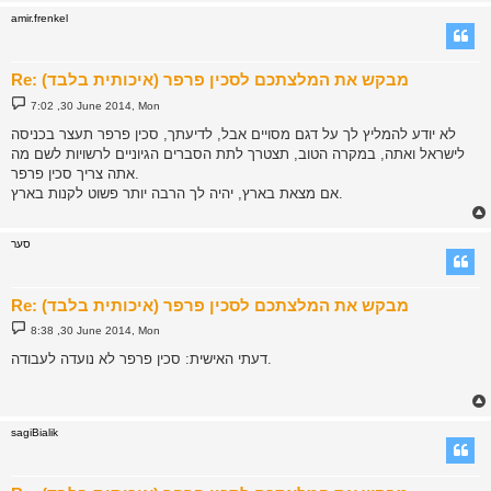
amir.frenkel
Re: מבקש את המלצתכם לסכין פרפר (איכותית בלבד)
P
7:02 ,30 June 2014, Mon
o
s
לא יודע להמליץ לך על דגם מסויים אבל, לדיעתך, סכין פרפר תעצר בכניסה
t
לישראל ואתה, במקרה הטוב, תצטרך לתת הסברים הגיוניים לרשויות לשם מה
אתה צריך סכין פרפר.
אם מצאת בארץ, יהיה לך הרבה יותר פשוט לקנות בארץ.
סער
Re: מבקש את המלצתכם לסכין פרפר (איכותית בלבד)
P
8:38 ,30 June 2014, Mon
o
s
דעתי האישית: סכין פרפר לא נועדה לעבודה.
t
sagiBialik