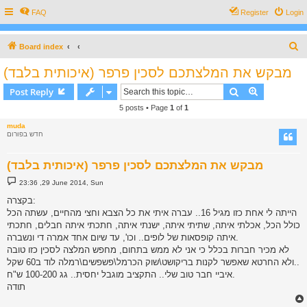
FAQ
Register
Login
S
Board index
e
מבקש את המלצתכם לסכין פרפר (איכותית בלבד)
a
Search
Advanced s
Post Reply
r
5 posts • Page
1
of
1
c
muda
h
חדש בפורום
מבקש את המלצתכם לסכין פרפר (איכותית בלבד)
P
23:36 ,29 June 2014, Sun
o
s
בקצרה:
t
הייתה לי אחת כזו מגיל 16.. עברה איתי את כל הצבא וחצי מהחיים, עשתה הכל
כולל הכל, אכלתי איתה, שתיתי איתה, ישנתי איתה, חתכתי איתה חבלים, חתכתי
איתה קופסאות של לופים.. וכו', עד שיום אחד אמרה די ונשברה.
לא מכיר חברות בכלל כי אני לא ממש בתחום, מחפש המלצה לסכין כזו טובה
ולא החרטא שאפשר לקנות בריקושט\שוק הכרמל\פשפשים\רמלה לוד ב60 שקל..
איביי חבר טוב שלי.. התקציב מוגבל יחסית.. גג 100-200 ש"ח.
תודה