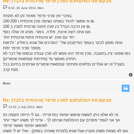
Re: מבקש את המלצתכם לסכין פרפר (איכותית בלבד)
P
9:10 ,30 June 2014, Mon
o
s
באיביי אין סכיני פרפר מאחר והן לא חוקיות.
t
אי אפשר להגיד באותה נשימה סכין איכותית ו 100-200 ₪.
אין הרבה הבדל בין סכין תחנה מרכזית לסכין ב 100 ₪.
אם אתה רוצה איכות, פלדה, גימור, מותג זה עולה כסף.
יחד עם זאת, יש איכותית פחות ואיכותית יותר.
אתה מוזמן לבקר בעמוד הפייסבוק שלי ' הסכינים של שגיא ביאליק ' ולראות
מספר סכיני פרפר יפות.
כמו שסער ציין בתגובה, סכין פרפר היא ממש לא סכין עבודה ובסופו של דבר לא
תחזיק מאמצי צד (פתיחות קופסאות שימורים).
בשביל זה יש אולרים נפלאים ופותחני קופסאות שימורים שניתנים בחינם בכל
מנת קרב.
Brool
Re: מבקש את המלצתכם לסכין פרפר (איכותית בלבד)
P
12:43 ,2 July 2014, Wed
o
s
זה לא שלא ניתן לעשות שימוש יומיומי בפרפרית - גם לי הייתה תקופה כזו.
t
אך אני לגמרי מסכים עם ההמלצות שניתנו לך - עדיף לך משהו ייעודי יותר
לשימשו יומיומי מאשר פרפר
אם לא מצאת משהו מעניין אצל שגיא (למרות שאהיה בספק) - אולי יש לי משהו