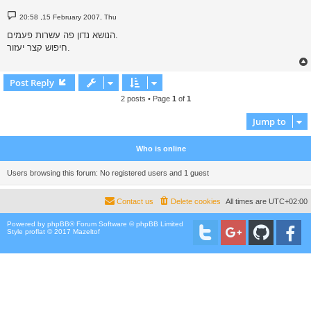
P
20:58 ,15 February 2007, Thu
o
s
הנושא נדון פה עשרות פעמים.
t
חיפוש קצר יעזור.
Post Reply
2 posts • Page
1
of
1
Jump to
Who is online
Users browsing this forum: No registered users and 1 guest
Contact us
Delete cookies
All times are
UTC+02:00
Powered by
phpBB
® Forum Software © phpBB Limited
Style proflat © 2017
Mazeltof