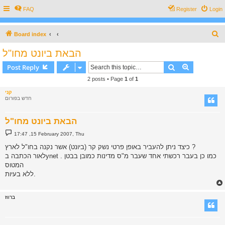
FAQ
Register
Login
S
Board index
e
הבאת ביונט מחו"ל
a
Search
Advanced s
Post Reply
r
2 posts • Page
1
of
1
c
קני
h
חדש בפורום
הבאת ביונט מחו"ל
P
17:47 ,15 February 2007, Thu
o
s
כיצד ניתן להעביר באופן פרטי נשק קר (ביונט) אשר נקנה בחו"ל לארץ ?
t
לאור הכתבה בynet . כמו כן בעבר רכשתי אחד שעבר מ"ס מדינות כמובן בבטן
המטוס
ללא בעיות.
ברווז