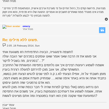
מנהל האתר
"מנהיגות, פירושה קודם כל, ניהול החיים על פי מערכת ערכים אישית, המותאמת לדרך החיים.
מנהיג אינו מוטרד ממה שאחרים חושבים או אומרים: ההנעה שלו היא פנימית, והוא אינו זקוק
להנעה מבחוץ כדי לבצע ולהצליח." סון דזה.
omery
מנהל אתר
Re: פשוט ללא מילים.
P
2:05 ,16 February 2014, Sun
o
s
חוצפה ודמגוגייה, הבעיה התדמיתית הזו משגעת אותי!!
t
אני פוגש את זה הרבה שאני אומר שאנו עוסקים בסכינים ישר הגבה עולה
"בסכינים, מה בשביל לדקור...?"
אשמח לשמוע רעיונות רציניים איך אנו נלחמים בתפיסה המעוותת של התחביב
המשותף שלנו, אני אגב מוכן להירתם לפעולה רצינית בעניין.
מזמן חשבתי על זה, אפילו הצעתי לא.נ.ק.ה לפני שנים להגיש הצעת חוק בנושא,
כתבתי אותה אז והיא באתר איפה שהוא.... שמחזיק תעודת אספן או משהו דומה,
הוא אדם נורמטיבי שזה תחום עיסוקו.
הם נרתעו בזמנו (אולי בצדק) למרות שהיה לי חבר כנסת שהיה מוכן להגיש
אותה, אשמח לשמוע את דעותיכם המנומקות בעניין, איך משנים את התפיסה
המזעזעת שמי שקונה סכין הוא רוצח בפוטנציה ומה אתם מציעים לעשות?
עומר יעבץ
מנהל האתר