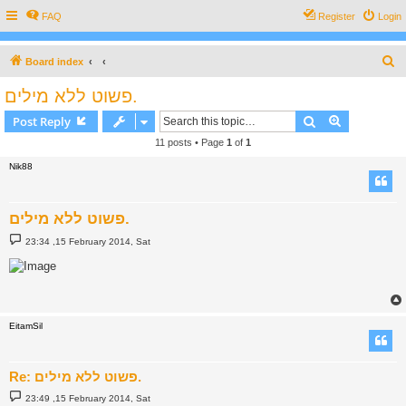
FAQ
Register
Login
S
Board index
e
פשוט ללא מילים.
a
Search
Advanced s
Post Reply
r
11 posts • Page
1
of
1
c
Nik88
h
פשוט ללא מילים.
P
23:34 ,15 February 2014, Sat
o
s
t
EitamSil
Re: פשוט ללא מילים.
P
23:49 ,15 February 2014, Sat
o