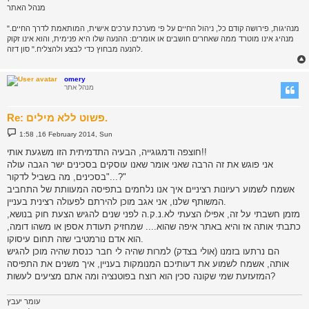
מנהל האתר
"מנהיגות, פירושה קודם כל, ניהול החיים על פי מערכת ערכים אישית, המותאמת לדרך החיים.
מנהיג אינו מוטרד ממה שאחרים חושבים או אומרים: ההנעה שלו היא פנימית, והוא אינו זקוק
להנעה מבחוץ כדי לבצע ולהצליח." סון דזה.
omery
מנהל אתר
Re: פשוט ללא מילים.
P
1:58 ,16 February 2014, Sun
o
s
חוצפה ודמגוגייה, הבעיה התדמיתית הזו משגעת אותי!!
t
אני פוגש את זה הרבה שאני אומר שאנו עוסקים בסכינים ישר הגבה עולה
"בסכינים, מה בשביל לדקור...?"
אשמח לשמוע רעיונות רציניים איך אנו נלחמים בתפיסה המעוותת של התחביב
המשותף שלנו, אני אגב מוכן להירתם לפעולה רצינית בעניין.
מזמן חשבתי על זה, אפילו הצעתי לא.נ.ק.ה לפני שנים להגיש הצעת חוק בנושא,
כתבתי אותה אז והיא באתר איפה שהוא.... שמחזיק תעודת אספן או משהו דומה,
הוא אדם נורמטיבי שזה תחום עיסוקו.
הם נרתעו בזמנו (אולי בצדק) למרות שהיה לי חבר כנסת שהיה מוכן להגיש
אותה, אשמח לשמוע את דעותיכם המנומקות בעניין, איך משנים את התפיסה
המזעזעת שמי שקונה סכין הוא רוצח בפוטנציה ומה אתם מציעים לעשות?
עומר יעבץ