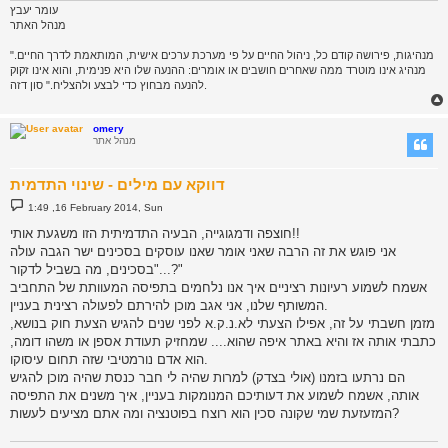
עומר יעבץ
מנהל האתר
"מנהיגות, פירושה קודם כל, ניהול החיים על פי מערכת ערכים אישית, המותאמת לדרך החיים.
מנהיג אינו מוטרד ממה שאחרים חושבים או אומרים: ההנעה שלו היא פנימית, והוא אינו זקוק
להנעה מבחוץ כדי לבצע ולהצליח." סון דזה.
omery
מנהל אתר
דווקא עם מילים - שינוי התדמית
P
1:49 ,16 February 2014, Sun
o
s
חוצפה ודמגוגייה, הבעיה התדמיתית הזו משגעת אותי!!
t
אני פוגש את זה הרבה שאני אומר שאנו עוסקים בסכינים ישר הגבה עולה
"בסכינים, מה בשביל לדקור...?"
אשמח לשמוע רעיונות רציניים איך אנו נלחמים בתפיסה המעוותת של התחביב
המשותף שלנו, אני אגב מוכן להירתם לפעולה רצינית בעניין.
מזמן חשבתי על זה, אפילו הצעתי לא.נ.ק.א לפני שנים להגיש הצעת חוק בנושא,
כתבתי אותה אז והיא באתר איפה שהוא.... שמחזיק תעודת אספן או משהו דומה,
הוא אדם נורמטיבי שזה תחום עיסוקו.
הם נרתעו בזמנו (אולי בצדק) למרות שהיה לי חבר כנסת שהיה מוכן להגיש
אותה, אשמח לשמוע את דעותיכם המנומקות בעניין, איך משנים את התפיסה
המזעזעת שמי שקונה סכין הוא רוצח בפוטנציה ומה אתם מציעים לעשות?