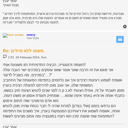
עומר יעבץ
מנהל האתר
"מנהיגות, פירושה קודם כל, ניהול החיים על פי מערכת ערכים אישית, המותאמת לדרך החיים.
מנהיג אינו מוטרד ממה שאחרים חושבים או אומרים: ההנעה שלו היא פנימית, והוא אינו זקוק
להנעה מבחוץ כדי לבצע ולהצליח." סון דזה.
omery
מנהל אתר
Re: פשוט ללא מילים.
P
1:52 ,16 February 2014, Sun
o
s
חוצפה ודמגוגייה, הבעיה התדמיתית הזו משגעת אותי!!
t
אני פוגש את זה הרבה שאני אומר שאנו עוסקים בסכינים ישר הגבה עולה
"בסכינים, מה בשביל לדקור...?"
אשמח לשמוע רעיונות רציניים איך אנו נלחמים בתפיסה המעוותת של התחביב
המשותף שלנו, אני אגב מוכן להירתם לפעולה רצינית בעניין.
מזמן חשבתי על זה, אפילו הצעתי לא.נ.ק.ה לפני שנים להגיש הצעת חוק בנושא,
כתבתי אותה אז והיא באתר איפה שהוא.... שמחזיק תעודת אספן או משהו דומה,
הוא אדם נורמטיבי שזה תחום עיסוקו.
הם נרתעו בזמנו (אולי בצדק) למרות שהיה לי חבר כנסת שהיה מוכן להגיש
אותה, אשמח לשמוע את דעותיכם המנומקות בעניין, איך משנים את התפיסה
המזעזעת שמי שקונה סכין הוא רוצח בפוטנציה ומה אתם מציעים לעשות?
עומר יעבץ