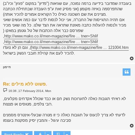
בעובדה שמדובר בידיעה ברמה נמוכה, עם שגיאות ("פדיון" במקום "פגיון" וכיו"ב)
שהתפרסמה באיזה מקומון (אני מסיק זאת ע"פ העובדה שבתחילת הכתבה
מציינים את שם השכונה כאילו כל הקוראים אמורים להכיר אותה).
אם תהיה התגייסות של החבר'ה, אני יכול לנסות לדבר עם כמה אנשים שאני
מכיר ולנסות להעלות כתבה מאזנת שתראה את הצד שלנו. כל מה שאני מכיר
שפורסם כבר אלה הכתבות של טל גוטמן במאקו (
,
http://www.mako.co.il/men-magazine/fire ... tner=Shlif
,
http://www.mako.co.il/men-magazine/fire ... tner=Shlif
http://www.mako.co.il/men-magazine/fire ... 121004.htm
), וגם הן לא נועדו
להכיר לעם את קהילת חובבי הנשק בישראל.
חיימון
Re: פשוט ללא מילים.
P
16:36 ,17 February 2014, Mon
o
s
לא ראיתי תגובות כאלה לתערוכות נשק חם או כבד שכולל אקדחים מקלעים,
t
רובי צלפים, מטוסים או פצצות.
לדעתי לא צריך לכעוס על תגובות כאלה כי זו מטרה שבעלי-אינטרס מסמנים
סביבה עיגול - והמבין יסיק מסקנות בעצמו
Post Reply