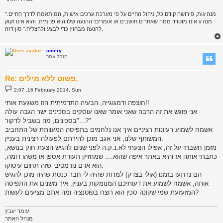
"מנהיגות, פירושה קודם כל, ניהול החיים על פי מערכת ערכים אישית, המותאמת לדרך החיים.
מנהיג אינו מוטרד ממה שאחרים חושבים או אומרים: ההנעה שלו היא פנימית, והוא אינו זקוק
להנעה מבחוץ כדי לבצע ולהצליח." סון דזה.
omery
מנהל אתר
Re: פשוט ללא מילים.
P
2:07 ,16 February 2014, Sun
o
s
חוצפה ודמגוגייה, הבעיה התדמיתית הזו משגעת אותי!!
t
אני פוגש את זה הרבה שאני אומר שאנו עוסקים בסכינים ישר הגבה עולה
"בסכינים, מה בשביל לדקור...?"
אשמח לשמוע רעיונות רציניים איך אנו נלחמים בתפיסה המעוותת של התחביב
המשותף שלנו, אני אגב מוכן להירתם לפעולה רצינית בעניין.
מזמן חשבתי על זה, אפילו הצעתי לא.נ.ק.ה לפני שנים להגיש הצעת חוק בנושא,
כתבתי אותה אז והיא באתר איפה שהוא.... שמחזיק תעודת אספן או משהו דומה,
הוא אדם נורמטיבי שזה תחום עיסוקו.
הם נרתעו בזמנו (אולי בצדק) למרות שהיה לי חבר כנסת שהיה מוכן להגיש
אותה, אשמח לשמוע את דעותיכם המנומקות בעניין, איך משנים את התפיסה
המזעזעת שמי שקונה סכין הוא רוצח בפוטנציה ומה אתם מציעים לעשות?
עומר יעבץ
מנהל האתר