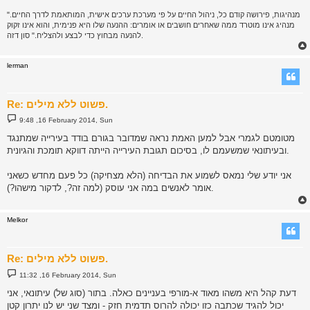
"מנהיגות, פירושה קודם כל, ניהול החיים על פי מערכת ערכים אישית, המותאמת לדרך החיים.
מנהיג אינו מוטרד ממה שאחרים חושבים או אומרים: ההנעה שלו היא פנימית, והוא אינו זקוק
להנעה מבחוץ כדי לבצע ולהצליח." סון דזה.
lerman
Re: פשוט ללא מילים.
P
9:48 ,16 February 2014, Sun
o
s
מטומטם לגמרי אבל למען האמת נראה שמדובר בגורם בודד בעירייה שמתנגד
t
ובעיתונאי שמשעמם לו, בסיכום תגובת העירייה הייתה דווקא תומכת והגיונית.
אני יודע שלי נמאס לשמוע את הבדיחה (הלא מצחיקה) כל פעם מחדש כשאני
אומר לאנשים במה אני עוסק (למה זה?, לדקור מישהו?).
Melkor
Re: פשוט ללא מילים.
P
11:32 ,16 February 2014, Sun
o
s
דעת קהל היא משהו מאוד א-מורפי בעניינים כאלה. בתור (סוג של) עיתונאי, אני
t
יכול להגיד שכתבה כזו יכולה להרוס תדמית חזק - ומצד שני יש לנו יתרון קטן