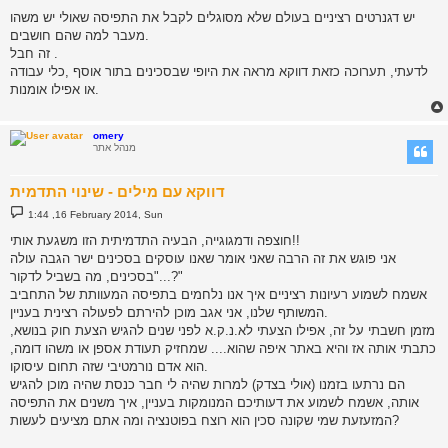
s
יש דגנרטים רציניים בעולם שלא מסוגלים לקבל את התפיסה שאולי יש משהו
t
מעבר למה שהם חושבים.
זה חבל .
לדעתי, תערוכה כזאת דווקא מראה את היופי שבסכינים בתור אוסף ,כלי עבודה
או אפילו אומנות.
omery
מנהל אתר
דווקא עם מילים - שינוי התדמית
P
1:44 ,16 February 2014, Sun
o
s
חוצפה ודמגוגייה, הבעיה התדמיתית הזו משגעת אותי!!
t
אני פוגש את זה הרבה שאני אומר שאנו עוסקים בסכינים ישר הגבה עולה
"בסכינים, מה בשביל לדקור...?"
אשמח לשמוע רעיונות רציניים איך אנו נלחמים בתפיסה המעוותת של התחביב
המשותף שלנו, אני אגב מוכן להירתם לפעולה רצינית בעניין.
מזמן חשבתי על זה, אפילו הצעתי לא.נ.ק.א לפני שנים להגיש הצעת חוק בנושא,
כתבתי אותה אז והיא באתר איפה שהוא.... שמחזיק תעודת אספן או משהו דומה,
הוא אדם נורמטיבי שזה תחום עיסוקו.
הם נרתעו בזמנו (אולי בצדק) למרות שהיה לי חבר כנסת שהיה מוכן להגיש
אותה, אשמח לשמוע את דעותיכם המנומקות בעניין, איך משנים את התפיסה
המזעזעת שמי שקונה סכין הוא רוצח בפוטנציה ומה אתם מציעים לעשות?