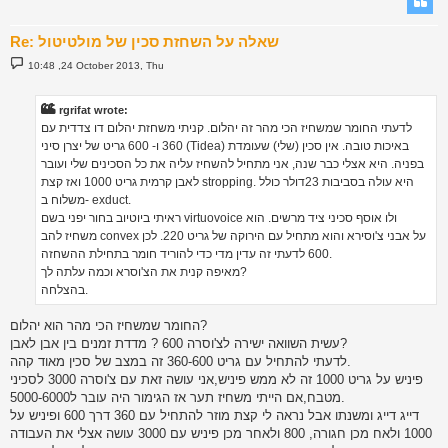
Re: שאלה על השחזת סכין של מולטיטול
P
10:48 ,24 October 2013, Thu
o
s
t
rgrifat wrote:
לדעתי החומר שמשחיז הכי מהר זה יהלום. קניתי משחזת יהלום דו צדדית עם
360 ו- 600 גריט של יצרן סיני (Tidea) באיכות טובה. אין סכין (שלי) שעומדת
בפניה. היא אצלי כבר שנה, אני מתחיל להשחיז עליה את כל הסכינים שלי ועובר
לאבן קרמית גריט 1000 ואז קצת stropping. היא עולה בסביבות 23דולר כולל
משלוח ב- exduct.
ראיתי ביוטיוב בחור יפני בשם virtuovoice ולו אוסף סכיני ציד מרשים. הוא
משחיז להב convex על אבני צ'וסירא והוא מתחיל עם הירוקה של גריט 220. לכן
600 לדעתי זה עדין מדי כדי להוריד חומר בתחילת ההשחזה.
מאיפה קנית את הצ'וסרא וכמה עלתה לך?
בהצלחה.
החומר שמשחיז הכי מהר הוא יהלום?
עשית השוואה ישירה לצ'וסרה 600 ? מדדת זמנים בין אבן לאבן?
לדעתי להתחיל עם גריט 360-600 זה במצב של סכין מאוד קהה.
פיניש על גריט 1000 זה לא ממש פיניש,אני עושה זאת עם צ'וסרה 3000 לסכיני
מטבח,אם הייתי משחיז תער אז הגימור היה עובר ל5000-6000.
דייג דייג ומשנתו אבל נראה לי קצת מוזר להתחיל עם 360 דרך 600 ופיניש על
1000 ולאח מכן חגורה, 800 ולאחר מכן פיניש עם 3000 עושה אצלי את העבודה