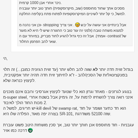
ניכר אחרי אבן 1000 קרמית.
מסכים אתך שחוד מחוספס (שוב, מיקרוסקופית) חותך טוב יותר עגבניה
למשל, כי קל יותר לשיניים המיקרוסקופיות לפתוח פתח בקליפה החלקה.
וכן אני נהנה מ- stropping אבל בינתיים אני עושה על יבש
. אני צריך
למצוא משחה טובה (ולפני זה עור טוב כי החגורה שיש לי היא לא מעור
אמתי). אבל זה כיף גדול להגיע לחוד מבריק, במיוחד עם ה- contrast של
שאר להב הפחמן החלוד.
הי,
בגדול זווית חדה יותר
לא
שווה להב חלש יותר (עד זווית הגיונית כמובן...) זה תלוי
בפונקציונאליות של הסכין/להב - ז"א לחיתוך זוית חדה תהיה יותר אפקטיבית,
לקיצוץ כנראה שלא.
בנוגע לגרזנים - מאחד וגרזן הוא כלי שנועד לקיצוץ אגרסיבי ורובם אינם מוכנים
מ-super steel, אינני רואה צורך להשחיזו לרמות על, זה גימיק אבל בשטח אחרי
2 מכות החוד הולך לאיבוד.
יש חריגים, למשל ה-kill devil של swamp rat, הוא חד כתער ושומר על חוד
בצורה יפה מאוד, הפלדה שלו היא SR-101, שזה 52100 משודרגת.
עגבניות - חוד מחוספס אכן חותך יותר טוב, אך סכין מושחזת היטב פשוט עוברת
דרכה כמו אויר