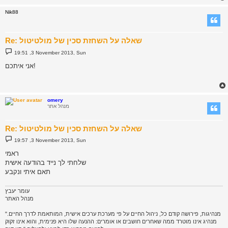
Nik88
Re: שאלה על השחזת סכין של מולטיטול
P
19:51 ,3 November 2013, Sun
o
s
אני איתכם!
t
omery
מנהל אתר
Re: שאלה על השחזת סכין של מולטיטול
P
19:57 ,3 November 2013, Sun
o
s
ראמי
t
שלחתי לך נייד בהודעה אישית
תאם איתי ונקבע
עומר יעבץ
מנהל האתר
"מנהיגות, פירושה קודם כל, ניהול החיים על פי מערכת ערכים אישית, המותאמת לדרך החיים.
מנהיג אינו מוטרד ממה שאחרים חושבים או אומרים: ההנעה שלו היא פנימית, והוא אינו זקוק