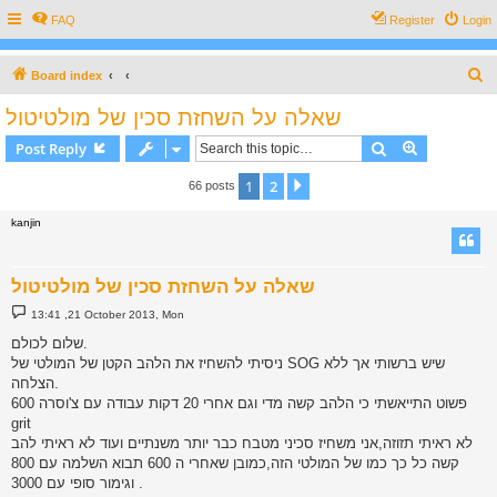
FAQ
Register
Login
S
Board index
e
שאלה על השחזת סכין של מולטיטול
a
Search
Advanced s
Post Reply
r
c
1
2
Next
66 posts
h
kanjin
שאלה על השחזת סכין של מולטיטול
P
13:41 ,21 October 2013, Mon
o
s
שלום לכולם.
t
ניסיתי להשחיז את הלהב הקטן של המולטי של SOG שיש ברשותי אך ללא
הצלחה.
פשוט התייאשתי כי הלהב קשה מדי וגם אחרי 20 דקות עבודה עם צ'וסרה 600
grit
לא ראיתי תזוזה,אני משחיז סכיני מטבח כבר יותר משנתיים ועוד לא ראיתי להב
קשה כל כך כמו של המולטי הזה,כמובן שאחרי ה 600 תבוא השלמה עם 800
וגימור סופי עם 3000 .