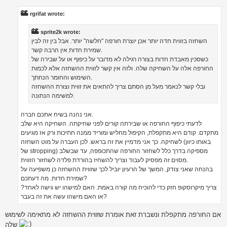
s
t
rgrifat wrote:
sprite2k wrote:
השחזה בזווית חדה יותר אכן יוצרת חורפה "חלשה" יותר. אבל בין זה לבין
שמירת חדות אין הרבה קשר.
כשסכין מאבדת חדות בצורה רגילה לא מדובר על כיפוף או על שבירה של
החורפה אלה על השחיקה שלה. ולזה אין קשר לזווית ההשחזה אלא לכמות
השימוש והחומר הנחתך.
ובלי קשר לנאמר מעל מן הסתם צריך להתאים את זווית וצורת ההשחזה
למשימה הנתונה.
אני נהנה בשיח אתכם חברה.
לדעתי כיפוף החורפה או שבירתה קורים לפני שחיקתה. השחיקה היא שלב
מתקדם. קודם היא מתקפלת, הקיפול מחליש ומוריד ממנה חתיכות ורק אז מגיעים
לשחיקה. כך אני מדמיין את זה בראש. לכן העברה על מוט השחזה (באותו כיוון
של stropping) מספיקה בדרך כלל לשחזור החורפה שהתכופפה, עד שבשלב
מסוים זה מפסיק לעבוד וצריך להשחיז בהורדת פלדה לשחזור הזווית.
בהנחה שאני צודק, המשך של הרעיון יוביל לכך שזווית ההשחזה כן משפיעה על
שמירת חדות. מה דעתכם?
צריך מיקרוסקופ חזק כדי להוכיח מה קורה באמת. האם למישהו יש גישה לאחד?
או האם מישהו עשה את זה בעבר?
אם החורפה מתקפלת ונשברת זאת אומרת שזווית ההשחזה לא מתאימה לשימוש
שלה