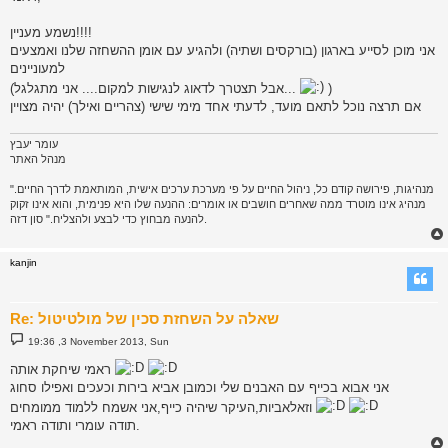
t
נשמע מעניין!!!!
אני מוכן לסייע בארגון (בורקסים ושתיה) ולהגיע עם אומן ההשחזה שלנו ואמצעים
למעוניינים
)
(אבל תצטרך לדאוג לנגישות למקום.... אני מתגלגל...
אם תרצה נוכל לתאם מועד, לדעתי אחד מימי שישי (צהריים ואילך) יהיה מצויין
עומר יעבץ
מנהל האתר
"מנהיגות, פירושה קודם כל, ניהול החיים על פי מערכת ערכים אישית, המותאמת לדרך החיים.
מנהיג אינו מוטרד ממה שאחרים חושבים או אומרים: ההנעה שלו היא פנימית, והוא אינו זקוק
להנעה מבחוץ כדי לבצע ולהצליח." סון דזה.
kanjin
Re: שאלה על השחזת סכין של מולטיטול
P
19:36 ,3 November 2013, Sun
o
s
ראמי שיחקת אותה
t
אני אבוא בכייף עם האבנים שלי וכמובן אביא בירות וכעכים ואפילו סחוג
וזאלאביות,העיקר שיהיה כייף,אני אשמח ללמוד ממומחים
תודה עומרי ותודה ראמי.