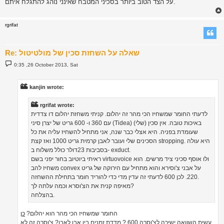
על הצד הטוב ביותר בסכיני המטבח שאינני נוהג להתגלח איתם.
rgrifat
Re: שאלה על השחזת סכין של מולטיטול
P
0:35 ,26 October 2013, Sat
o
s
t
kanjin wrote:
rgrifat wrote:
לדעתי החומר שמשחיז הכי מהר זה יהלום. קניתי משחזת יהלום דו צדדית
עם 360 ו- 600 גריט של יצרן סיני (Tidea) באיכות טובה. אין סכין (שלי)
שעומדת בפניה. היא אצלי כבר שנה, אני מתחיל להשחיז עליה את כל
הסכינים שלי ועובר לאבן קרמית גריט 1000 ואז קצת stropping. היא עולה
בסביבות 23דולר כולל משלוח ב- exduct.
ראיתי ביוטיוב בחור יפני בשם virtuovoice ולו אוסף סכיני ציד מרשים. הוא
משחיז להב convex על אבני צ'וסירא והוא מתחיל עם הירוקה של גריט
220. לכן 600 לדעתי זה עדין מדי כדי להוריד חומר בתחילת ההשחזה.
מאיפה קנית את הצ'וסרא וכמה עלתה לך?
בהצלחה.
החומר שמשחיז הכי מהר הוא יהלום?
כן
עשית השוואה ישירה לצ'וסרה 600 ? מדדת זמנים בין אבן לאבן?
צ'וסרה זה לא