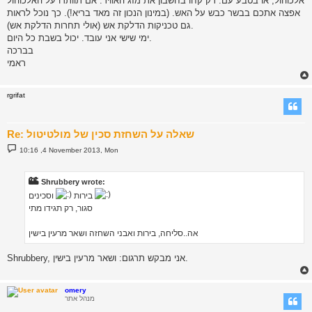
אלכוהול, או בטבע עם. רק קחו בחשבון את מזג האוויר. אם תוותרו על האלכוהול
אפצה אתכם בבשר כבש על האש. (במינון הנכון זה מאד בריא!). כך נוכל לראות
גם טכניקות הדלקת אש (אולי תחרות הדלקת אש).
ימי שישי אני עובד. יכול בשבת כל היום.
בברכה
ראמי
rgrifat
Re: שאלה על השחזת סכין של מולטיטול
P
10:16 ,4 November 2013, Mon
o
s
t
Shrubbery wrote:
וסכינים
בירות
סגור, רק תגידו מתי
אה..סליחה, בירות ואבני השחזה ושאר מרעין בישין
Shrubbery, אני מבקש תרגום: ושאר מרעין בישין.
omery
מנהל אתר