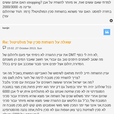
האם אתם עושים stropping? למדתי שאם עושים זאת, אז מיותר להשחיז על אבן
עדינה מ- 2000/3000.
בחזרה לפוסט: האם עזר משהוא בהשחזת סכין המולטיטול? (רמז: תגיד שהיהלום
עזר)
kanjin
Re: שאלה על השחזת סכין של מולטיטול
P
15:02 ,27 October 2013, Sun
o
s
את עניין החגורה לא ניסיתי אף פעם וליהלום של DMT לא היה לי כסף,
t
מה שטוב לאומנים היפנים טוב גם עבורי,אני חושב שאבני המים הן משנתם
הסדורה,יהלום אצל יפנים אינני סבור שמככב אם קיים בכלל.
עניין ההשחזה חייב להיות מותאם לשימוש של האובייקט המושחז,בשביל מה אני
צריך להשחיז סכין מטבח לרמה של תער גילוח,לשם מה?
מה אני ישראל אהרוני שעושה דאווינים על עגבניות עם סכיני גלובל?
ככל שהלהב יהיה חד יותר ובפועל גם דק יותר הוא יחזיק פחות,סכין מצוי במטבח
הסטנדרטי זה לא סכין שחיטה ואנחנו גם לא מתגלחים איתו,יש לי אבן 6000
שהיום אחרי יותר משלוש שנים של השחזה אני מוצא שהיא מיותרת עבור סכיני
המטבח שלי,כנ"ל גם הליטוש עם החגורה שאני מוצא שהוא מיותר עבור סכיני
מטבח,אני אינני שף יפני המכין סושי מושי ואוסובוקו מוקו קוקו לוקו,סכין מטבח זה
לא סכין לשחיטת בקר צאן ועופות וגם לא סכין גילוח,אתה נהנה מהסטרופינג