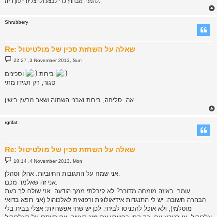
להנעה מבחוץ כדי לבצע ולהצליח." סון דזה.
Shrubbery
Re: שאלה על השחזת סכין של מולטיטול
P
22:27 ,3 November 2013, Sun
o
s
וסכינים
בירות
t
סגור, רק תגידו מתי
אה..סליחה, בירות ואבני השחזה ושאר מרעין בישין
rgrifat
Re: שאלה על השחזת סכין של מולטיטול
P
10:14 ,4 November 2013, Mon
o
s
אני שמח על התגובות החיוביות. אהלן וסהלן.
t
אני זה שאלמד מכם.
עומר: באיזה מומחה מדובר? לא קיבלתי ממך הודעה. אני שולח לך כעת.
הבהרה חשובה: יש לי התנגדות אידיאולוגית ורפואית לאלכוהול (אני רופא בדואי
מוסלמי), ולא אוכל להכניסו לביתי. לכן יש שתי אפשרויות: אצלי בבית בלי