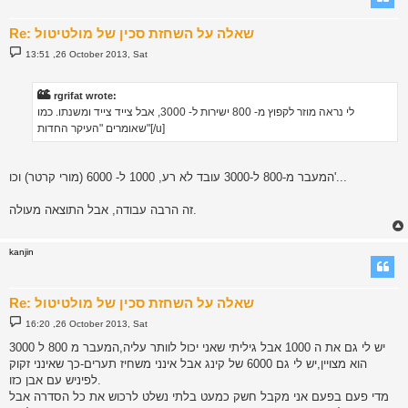
Re: שאלה על השחזת סכין של מולטיטול
P
13:51 ,26 October 2013, Sat
o
s
t
rgrifat wrote:
לי נראה מוזר לקפוץ מ- 800 ישירות ל- 3000, אבל צייד צייד ומשנתו. כמו
שאומרים "העיקר החדות"[/u]
המעבר מ-800 ל-3000 עובד לא רע, 1000 ל- 6000 (מורי קרטר) וכו'...
זה הרבה עבודה, אבל התוצאה מעולה.
kanjin
Re: שאלה על השחזת סכין של מולטיטול
P
16:20 ,26 October 2013, Sat
o
s
יש לי גם את ה 1000 אבל גיליתי שאני יכול לוותר עליה,המעבר מ 800 ל 3000
t
הוא מצויין,יש לי גם 6000 של קינג אבל אינני משחיז תערים-כך שאינני זקוק
לפיניש עם אבן כזו.
מדי פעם בפעם אני מקבל חשק כמעט בלתי נשלט לרכוש את כל הסדרה אבל