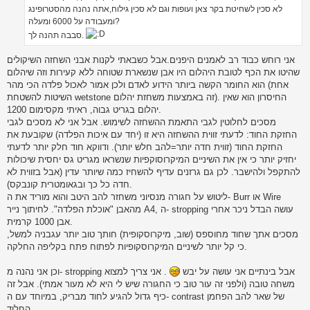
לא סכין לשחיטת בקר צאן ועופות וגם לא סכין גילוח,אתה נהנה מהסטרופינג
ומעבודה על 6000 ומעלה?
סבבה תהנה לך.
אני רוחש כבוד רב לאמנים היפנים.אבל כשבאתי לקנות אבני השחזה השיקולים
שהיטו את הכף לטובת היהלום היו אבן שנשארת שטוחה ללא קעירות וזה שיהלום
הוא החומר הקשה ביותר הידוע לאדם ולכן אמור לאכול פלדה הכי מהר (אחת
השיטות להשטחת wetstone זה באמצעות משחזת יהלום). החיסרון הוא שאין
יהלום בגריט גבוה, ראיתי מקסימום 1200.
מסכים לחלוטין לגבי התאמת ההשחזה לשימוש. אבל אני לא מסכים לגבי
החזקת החוד: לדעתי זווית ההשחזה היא זו (יחד עם איכות הפלדה) שקובעת את
החזקת החוד (זווית חדה יותר=להב חלש יותר). ודווקא חוד חלק יותר לדעתי
יחזיק יותר כי אין את השיניים המיקרוסוקפיות שנשראו מגריט גס יחסית שיכולות
להתקפל ולהישבר. לכן גם גרזנים עדיף להשחיז כמה שיותר עדין (אבל בזווית לא
חדה כל כך ובגאומטרית קונבקס).
ליטוש על חגורה מנסיוני משחזר להב היטב והוא מוריד את ה- Burr או Wire
מהאבן "אוכלת הפלדה". לחיתוך נייר A4, ה- stropping עושה הבדל ניכר אחרי
אבן 1000 קרמית.
מסכים אתך שחוד מחוספס (שוב, מיקרוסקופית) חותך טוב יותר עגבניה למשל,
כי קל יותר לשיניים המיקרוסקופיות לפתוח פתח בקליפה החלקה.
וכן אני נהנה מ- stropping אבל בינתיים אני עושה על יבש
. אני צריך למצוא
משחה טובה (ולפני זה עור טוב כי החגורה שיש לי היא לא מעור אמתי). אבל זה
כיף גדול להגיע לחוד מבריק, במיוחד עם ה- contrast של שאר להב הפחמן
החלוד.