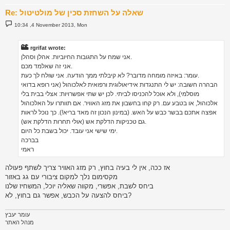
Re: שאלה על השחזת סכין של מולטיטול
P
10:34 ,4 November 2013, Mon
o
s
t
rgrifat wrote:
אני שמח על התגובות החיוביות. אהלן וסהלן.
אני זה שאלמד מכם.
עומר: באיזה מומחה מדובר? לא קיבלתי ממך הודעה. אני שולח לך כעת.
הבהרה חשובה: יש לי התנגדות אידיאולוגית ורפואית לאלכוהול (אני רופא בדואי
מוסלמי), ולא אוכל להכניסו לביתי. לכן יש שתי אפשרויות: אצלי בבית בלי
אלכוהול, או בטבע עם. רק קחו בחשבון את מזג האוויר. אם תוותרו על האלכוהול
אפצה אתכם בבשר כבש על האש. (במינון הנכון זה מאד בריא!). כך נוכל לראות
גם טכניקות הדלקת אש (אולי תחרות הדלקת אש).
ימי שישי אני עובד. יכול בשבת כל היום.
בברכה
ראמי
אז ככה, אין לי בעיה בחוץ, רק מזג האוויר צריך לשתף פעולה
מקסימום נלך למקום ציבורי עם גג באזור
ביחס לשבת, אפשרי, מקווה שאליה יוכל, המשחיז שלנו
ביחס להצעה על הכבש, אפשר גם בחוץ, לא?
עומר יעבץ
מנהל האתר