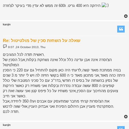
s
הירוקה היא 400 גריט. ו600 זה ממש לא עדין מדי בעיקר לצ'וזרה
t
kanjin
Re: שאלה על השחזת סכין של מולטיטול
P
9:07 ,24 October 2013, Thu
o
s
ראשית תודה לכל המגיבים.
t
הצ'וסרה אינה אבן עדינה כלל וכלל ואינה נשחקת בקלות,אבל הסכין של
המולטיטול
בנויה ממתכת מאוד קשה,לדעתי היה כאן מקום להתחיל גם עם 220 כי הסכין
היתה כהה מאוד,אני מתכוון מאוד כי ה 600 בקושי הזיזה לה ויש לי יותר מ 3 שנים
של נסיון בהשחזה על בסיס דו חודשי,בדר"כ עם כל סכיני המטבח שלי כולל
קופיצים ה 800 עושה עבודה נהדרת ובקלות ואני משחיז רק כאשר הירקות
צועקים מהחיכוך עם הסכין,אינני משחיז על כל פיפס קטן ואני עושה זאת רק
כאשר אני חייב.
את הצ'וסרות קניתי מחבר שמתעסק עם אבנים ועלו 350 ליחידה,אבל
הסתקרנתי מעניין אבן היהלום הסינית ואני אבדוק העניין,אולי שווה לרכוש.
תודה לכם.
kanjin