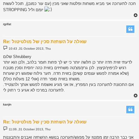
חכה לתערוכה אני מביא משחות ופלטות שאני מכין (עם עור כמובן), תוכל לעשות
STROPPING יומם וליל
rgrifat
Re: שאלה על השחזת סכין של מולטיטול
P
10:43 ,31 October 2013, Thu
o
s
שלום Shrubbery
t
לדעתי זווית חדה יותר כן חלשה יותר כי יש לך פחות חומר בלהב, ולכן הוא יותר
רגיש לכיפוץ/קיצוץ. לכן גרזן/מצ'טה משחיזים בזווית כהה יחסית וסכין מטבח
(שלא אמורה לפגוש עצמים קשים) בזווית חדה. תער גילוח שפוגש רק שערות
מושחז בזווית סופר חדה (אולי 12 מעלות כולל).
אם התכוונת לתערוכה בעין המפרץ, אז אני מגיע ואשמח לפגוש אותך ולהצטייד.
לתערוכה במרכז לא אגיע כי רחוק לי.
kanjin
Re: שאלה על השחזת סכין של מולטיטול
P
11:06 ,31 October 2013, Thu
o
s
אני כבר הרבה זמן מפנטז על מפגש/תערוכה בנושא ההשחזה ואבנים והתבוננות
t