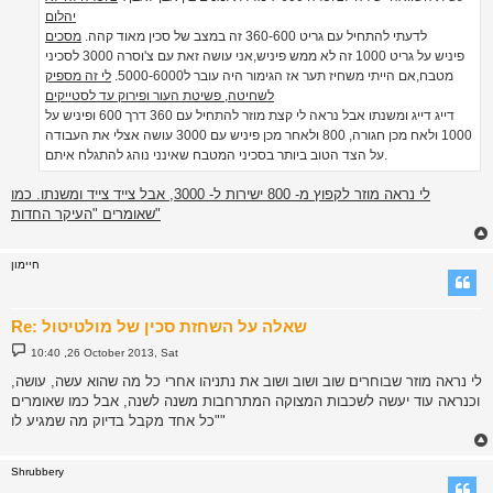
יהלום
לדעתי להתחיל עם גריט 360-600 זה במצב של סכין מאוד קהה.
מסכים
פיניש על גריט 1000 זה לא ממש פיניש,אני עושה זאת עם צ'וסרה 3000 לסכיני
מטבח,אם הייתי משחיז תער אז הגימור היה עובר ל5000-6000.
לי זה מספיק
לשחיטה, פשיטת העור ופירוק עד לסטייקים
דייג דייג ומשנתו אבל נראה לי קצת מוזר להתחיל עם 360 דרך 600 ופיניש על
1000 ולאח מכן חגורה, 800 ולאחר מכן פיניש עם 3000 עושה אצלי את העבודה
על הצד הטוב ביותר בסכיני המטבח שאינני נוהג להתגלח איתם.
לי נראה מוזר לקפוץ מ- 800 ישירות ל- 3000, אבל צייד צייד ומשנתו. כמו
שאומרים "העיקר החדות"
חיימון
Re: שאלה על השחזת סכין של מולטיטול
P
10:40 ,26 October 2013, Sat
o
s
לי נראה מוזר שבוחרים שוב ושוב ושוב את נתניהו אחרי כל מה שהוא עשה, עושה,
t
וכנראה עוד יעשה לשכבות המצוקה המתרחבות משנה לשנה, אבל כמו שאומרים
"כל אחד מקבל בדיוק מה שמגיע לו"
Shrubbery