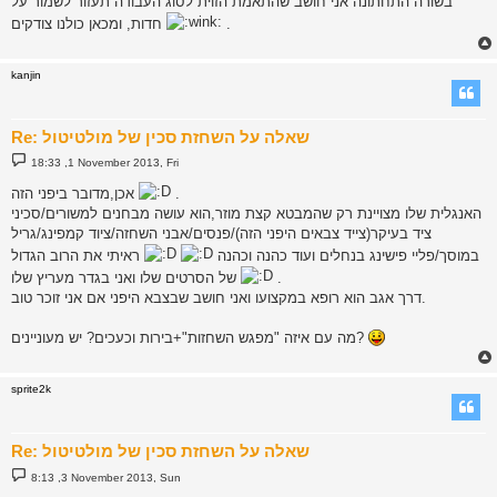
בשורה התחתונה אני חושב שהתאמת הזוית לסוג העבודה תעזור לשמור על
.
חדות, ומכאן כולנו צודקים
kanjin
Re: שאלה על השחזת סכין של מולטיטול
P
18:33 ,1 November 2013, Fri
o
s
.
אכן,מדובר ביפני הזה
t
האנגלית שלו מצויינת רק שהמבטא קצת מוזר,הוא עושה מבחנים למשורים/סכיני
ציד בעיקר(צייד צבאים היפני הזה)/פנסים/אבני השחזה/ציוד קמפינג/גריל
במוסך/פליי פישינג בנחלים ועוד כהנה וכהנה
ראיתי את הרוב הגדול
.
של הסרטים שלו ואני בגדר מעריץ שלו
דרך אגב הוא רופא במקצועו ואני חושב שבצבא היפני אם אני זוכר טוב.
מה עם איזה "מפגש השחזות"+בירות וכעכים? יש מעוניינים?
sprite2k
Re: שאלה על השחזת סכין של מולטיטול
P
8:13 ,3 November 2013, Sun
o