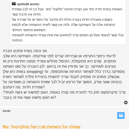
t
sprite2k wrote:
השחזה בזווית חדה יותר אכן יוצרת חורפה "חלשה" יותר. אבל בין זה לבין שמירת
חדות אין הרבה קשר.
כשסכין מאבדת חדות בצורה רגילה לא מדובר על כיפוף או על שבירה של
החורפה אלה על השחיקה שלה. ולזה אין קשר לזווית ההשחזה אלא לכמות
השימוש והחומר הנחתך.
ובלי קשר לנאמר מעל מן הסתם צריך להתאים את זווית וצורת ההשחזה למשימה
הנתונה.
אני נהנה בשיח אתכם חברה.
לדעתי כיפוף החורפה או שבירתה קורים לפני שחיקתה. השחיקה היא שלב
מתקדם. קודם היא מתקפלת, הקיפול מחליש ומוריד ממנה חתיכות ורק אז
מגיעים לשחיקה. כך אני מדמיין את זה בראש. לכן העברה על מוט השחזה
(באותו כיוון של stropping) מספיקה בדרך כלל לשחזור החורפה שהתכופפה, עד
שבשלב מסוים זה מפסיק לעבוד וצריך להשחיז בהורדת פלדה לשחזור הזווית.
בהנחה שאני צודק, המשך של הרעיון יוביל לכך שזווית ההשחזה כן משפיעה על
שמירת חדות. מה דעתכם?
צריך מיקרוסקופ חזק כדי להוכיח מה קורה באמת. האם למישהו יש גישה לאחד?
או האם מישהו עשה את זה בעבר?
kanjin
Re: שאלה על השחזת סכין של מולטיטול