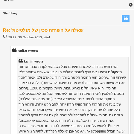
Shrubbery
Re: שאלה על השחזת סכין של מולטיטול
P
20:27 ,30 October 2013, Wed
o
s
t
rgrifat wrote:
kanjin wrote:
אני רוחש כבוד רב לאמנים היפנים.אבל כשבאתי לקנות אבני השחזה
השיקולים שהיטו את הכף לטובת היהלום היו אבן שנשארת שטוחה ללא
קעירות וזה שיהלום הוא החומר הקשה ביותר הידוע לאדם ולכן אמור לאכול
פלדה הכי מהר (אחת השיטות להשטחת wetstone זה באמצעות משחזת
יהלום). החיסרון הוא שאין יהלום בגריט גבוה, ראיתי מקסימום 1200.
מסכים לחלוטין לגבי התאמת ההשחזה לשימוש. אבל אני לא מסכים לגבי
החזקת החוד: לדעתי זווית ההשחזה היא זו (יחד עם איכות הפלדה)
שקובעת את החזקת החוד (זווית חדה יותר=להב חלש יותר). ודווקא חוד
חלק יותר לדעתי יחזיק יותר כי אין את השיניים המיקרוסוקפיות שנשראו
מגריט גס יחסית שיכולות להתקפל ולהישבר. לכן גם גרזנים עדיף להשחיז
כמה שיותר עדין (אבל בזווית לא חדה כל כך ובגאומטרית קונבקס).
ליטוש על חגורה מנסיוני משחזר להב היטב והוא מוריד את ה- Burr או
Wire מהאבן "אוכלת הפלדה". לחיתוך נייר A4, ה- stropping עושה הבדל