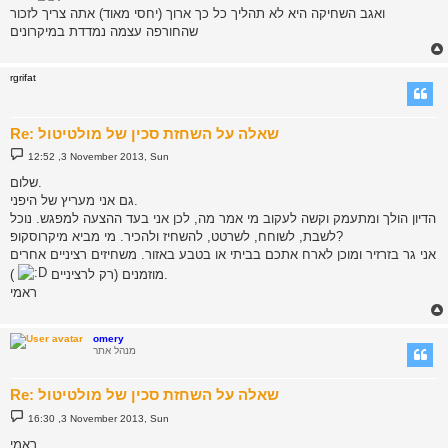
ואגב השחיקה היא לא תהליך כל כך ארוך (יחסי מאוד) אתה צריך לזכור
שהחורפה עצמה נמדדת במיקרונים
rgrifat
Re: שאלה על השחזת סכין של מולטיטול
P
12:52 ,3 November 2013, Sun
o
s
שלום.
t
גם אני מעריץ של היפני.
הדיון הולך ומתעמק וקשה לעקוב מי אמר מה, לכן אני בעד ההצעה למפגש. נוכל
לשבת, לשוחח, לשרטט, להשחיז ולהכיר. מי מביא מיקרוסקופ?
אני גר בזרזיר ומוכן לארח אתכם בביתי או בטבע באזור. משחיזים רציניים אחרים
).
מוזמנים (רק לרציניים
ראמי
omery
מנהל אתר
Re: שאלה על השחזת סכין של מולטיטול
P
16:30 ,3 November 2013, Sun
o
s
ראמי,