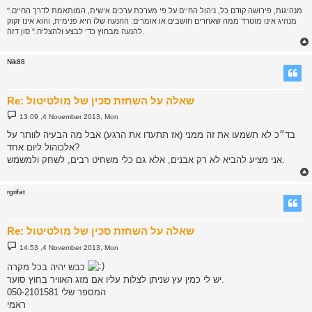
"מנהיגות, פירושה קודם כל, ניהול החיים על פי מערכת ערכים אישית, המותאמת לדרך החיים.
מנהיג אינו מוטרד ממה שאחרים חושבים או אומרים: ההנעה שלו היא פנימית, והוא אינו זקוק
להנעה מבחוץ כדי לבצע ולהצליח." סון דזה.
Nik88
Re: שאלה על השחזת סכין של מולטיטול
P
13:09 ,4 November 2013, Mon
o
s
בד״כ לא תשמעו את זה ממני (אז תתעדו את הרגע) אבל מה הבעיה לוותר על
t
אלכוהול ליום אחד?
אני מציע להביא לא רק אבנים, אלא גם כלי משחיט רבים, לשחק ולמשמש.
rgrifat
Re: שאלה על השחזת סכין של מולטיטול
P
14:53 ,4 November 2013, Mon
o
s
כבש יהיה בכל מקרה
t
יש לי כמין עץ שניתן לצלות עליו אם מזג האוויר בחוץ סוער.
המספר שלי 050-2101581
ראמי