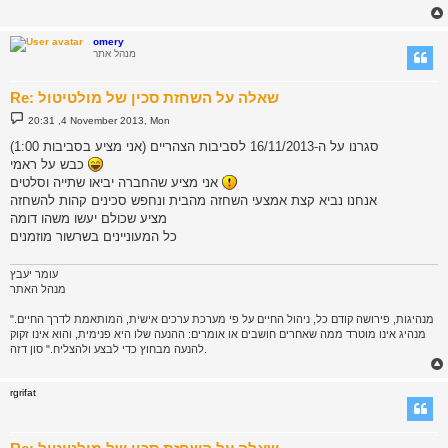
omery
מנהל אתר
Re: שאלה על השחזת סכין של מולטיטול
P
20:31 ,4 November 2013, Mon
o
s
סגרנו על ה-16/11/2013 לסביבות הצהריים (אני מציע בסביבות 1:00)
t
כבש על ראמי
אני מציע שהחברה יביאו שתייה וסלטים
אנחנו נביא קצת אמצעי השחזה מהבית ונחפש סכינים קהות להשחזה
מציע שכולם יעשו משהו דומה
כל המעוניינים בשרשור מוזמנים
עומר יעבץ
מנהל האתר
"מנהיגות, פירושה קודם כל, ניהול החיים על פי מערכת ערכים אישית, המותאמת לדרך החיים.
מנהיג אינו מוטרד ממה שאחרים חושבים או אומרים: ההנעה שלו היא פנימית, והוא אינו זקוק
להנעה מבחוץ כדי לבצע ולהצליח." סון דזה.
rgrifat