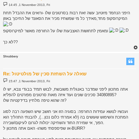
P
14:45 ,1 November 2013, Fri
o
s
היפני הנחמד מיוטיוב עשה זאת רבות בסרטונים שלו -ורואים את ההבדל תחת
t
המיקרוסקופ מחד,מאידך כל מי שמשחיז מכיר את הסאונד של החיכוך באוזן
ומאמין לתחושות האצבעות שלו על החורפה מאשר למיקרוסקופ
לא כך??
Shrubbery
Re: שאלה על השחזת סכין של מולטיטול
P
15:47 ,1 November 2013, Fri
o
s
אתה מתכוון ליפני שמדבר באנגלית משובשת, לבוש תמיד בבגדי צבא, יש לו
t
34080895 סכינים שונים ועוד איזה מאות סרטונים מפורטים להפליא?
זה שהוא טיפה מלחיץ בדידקטיות שלו?
ועכשיו לנושא עמידות החורפה: בסוגיה הזו אני חושב שיש השפעה רבה לסוג
המתכת והשימוש שעושים בה (לא אמרתי כלום נכון...), להבנתי התהליך הוא
הפוך, אי שמירת החוד והשחיקה יכולות לגרום לעיקום/שבירה.
או שפיספסתי משהו- האם אתה מתכוון ל-BURR?