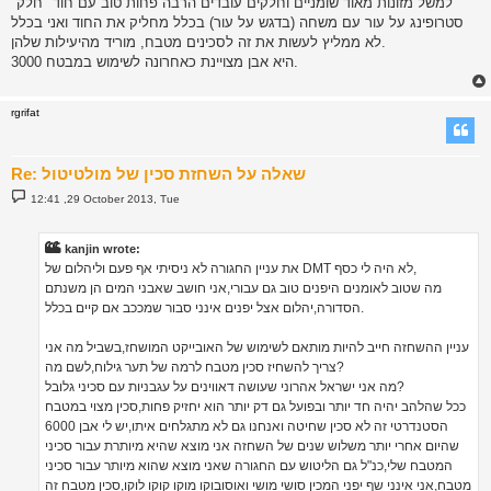
למשל מזונות מאוד שומניים וחלקים עובדים הרבה פחות טוב עם חוד "חלק"
סטרופינג על עור עם משחה (בדגש על עור) בכלל מחליק את החוד ואני בכלל
לא ממליץ לעשות את זה לסכינים מטבח, מוריד מהיעילות שלהן.
3000 היא אבן מצויינת כאחרונה לשימוש במבטח.
rgrifat
Re: שאלה על השחזת סכין של מולטיטול
P
12:41 ,29 October 2013, Tue
o
s
t
kanjin wrote:
את עניין החגורה לא ניסיתי אף פעם וליהלום של DMT לא היה לי כסף,
מה שטוב לאומנים היפנים טוב גם עבורי,אני חושב שאבני המים הן משנתם
הסדורה,יהלום אצל יפנים אינני סבור שמככב אם קיים בכלל.
עניין ההשחזה חייב להיות מותאם לשימוש של האובייקט המושחז,בשביל מה אני
צריך להשחיז סכין מטבח לרמה של תער גילוח,לשם מה?
מה אני ישראל אהרוני שעושה דאווינים על עגבניות עם סכיני גלובל?
ככל שהלהב יהיה חד יותר ובפועל גם דק יותר הוא יחזיק פחות,סכין מצוי במטבח
הסטנדרטי זה לא סכין שחיטה ואנחנו גם לא מתגלחים איתו,יש לי אבן 6000
שהיום אחרי יותר משלוש שנים של השחזה אני מוצא שהיא מיותרת עבור סכיני
המטבח שלי,כנ"ל גם הליטוש עם החגורה שאני מוצא שהוא מיותר עבור סכיני
מטבח,אני אינני שף יפני המכין סושי מושי ואוסובוקו מוקו קוקו לוקו,סכין מטבח זה