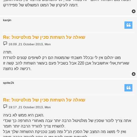
t
דומה לעיקרון של המוט המשולש של ספיידרקו.
kanjin
Re: שאלה על השחזת סכין של מולטיטול
P
16:09 ,21 October 2013, Mon
o
s
תודה.
t
מוט יהלום אין לי ובכלל חשבתי שהמוטות הם רק לשיופים קטנים להורדת
שאריות,אולי אחשובעל אבן 220 אבל בשביל פעם בעשור השחזת להב קשה זו
רכישה לא נחוצה.
sprite2k
Re: שאלה על השחזת סכין של מולטיטול
P
19:17 ,21 October 2013, Mon
o
s
האבן היא ממש לא בעיה.
t
אתה צריך לזכור שסכין של מולטיטול הרבה יותר עבה מאחורי החורפה כך שכדי
להשחיז צריך להוריד הרבה יותר חומר.
ואין לי מושג מה המצב של הסכין הנ"ל ומה מצב טכניקת ההשחזה שלך אבל