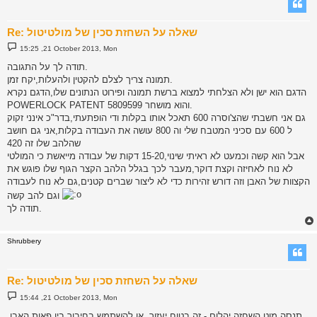
Re: שאלה על השחזת סכין של מולטיטול
P
15:25 ,21 October 2013, Mon
o
s
תודה לך על התגובה.
t
תמונה צריך לצלם להקטין ולהעלות,יקח זמן.
הדגם הוא ישן ולא הצלחתי למצוא ברשת תמונה ופירוט הנתונים שלו,הדגם נקרא
POWERLOCK PATENT 5809599 והוא מושחר.
גם אני חשבתי שהצ'וסרה 600 תאכל אותו בקלות ודי הופתעתי,בדר"כ אינני זקוק
ל 600 עם סכיני המטבח שלי וה 800 עושה את העבודה בקלות,אני גם חושב
שהלהב שלו זה 420
אבל הוא קשה וכמעט לא ראיתי שינוי,15-20 דקות של עבודה מייאשת כי המולטי
לא נוח לאחיזה וקצת דוקר,מעבר לכך בגלל הלהב הקצר הגוף שלו פוגש את
הקצוות של האבן וזה דורש זהירות כדי לא ליצור שברים קטנים,גם לא נוח לעבודה
וגם להב קשה
תודה לך.
Shrubbery
Re: שאלה על השחזת סכין של מולטיטול
P
15:44 ,21 October 2013, Mon
o
s
תנסה מוט השחזה יהלום - זה בטוח יעזור, או להשתמש בחיבור בין פאות האבן,