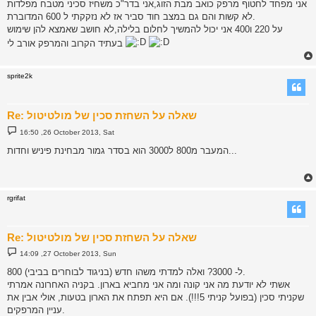
אני מפחד לחטוף מרפק כואב מבת הזוג,אני בדר"כ משחיז סכיני מטבח מפלדות
לא קשות והם גם במצב חוד סביר אז לא נזקקתי ל 600 המדוברת.
על 220 ו400 אני יכול להמשיך לחלום בלילה,לא חושב שאמצא להן שימוש
בעתיד הקרוב והמרפק אורב לי
sprite2k
Re: שאלה על השחזת סכין של מולטיטול
P
16:50 ,26 October 2013, Sat
o
s
המעבר מ800 ל3000 הוא בסדר גמור מבחינת פיניש וחדות...
t
rgrifat
Re: שאלה על השחזת סכין של מולטיטול
P
14:09 ,27 October 2013, Sun
o
s
800 ל- 3000? ואלה למדתי משהו חדש (בניגוד לבוחרים בביבי).
t
אשתי לא יודעת מה אני קונה ומה אני מחביא בארון. בקניה האחרונה אמרתי
שקניתי סכין (בפועל קניתי 5!!!). אם היא תפתח את הארון בטעות, אולי אבין את
עניין המרפקים.