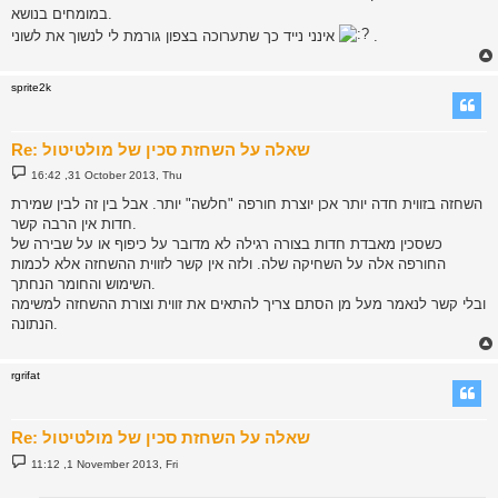
במומחים בנושא.
.
אינני נייד כך שתערוכה בצפון גורמת לי לנשוך את לשוני
sprite2k
Re: שאלה על השחזת סכין של מולטיטול
P
16:42 ,31 October 2013, Thu
o
s
השחזה בזווית חדה יותר אכן יוצרת חורפה "חלשה" יותר. אבל בין זה לבין שמירת
t
חדות אין הרבה קשר.
כשסכין מאבדת חדות בצורה רגילה לא מדובר על כיפוף או על שבירה של
החורפה אלה על השחיקה שלה. ולזה אין קשר לזווית ההשחזה אלא לכמות
השימוש והחומר הנחתך.
ובלי קשר לנאמר מעל מן הסתם צריך להתאים את זווית וצורת ההשחזה למשימה
הנתונה.
rgrifat
Re: שאלה על השחזת סכין של מולטיטול
P
11:12 ,1 November 2013, Fri
o
s