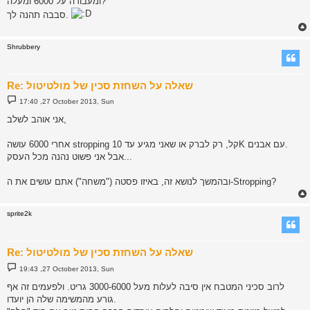
ומעבודה על 6000 ומעלה?
סבבה תהנה לך.
Shrubbery
Re: שאלה על השחזת סכין של מולטיטול
P
17:40 ,27 October 2013, Sun
o
s
אני אוהב לשלב,
t
אחרי 6000 עושה stropping קל, רק לברק או שאני מגיע עד 10K עם אבנים.
אבל אני פשוט נהנה מכל העסק...
ובהמשך לנושא זה, באיזו פסטה ("משחה") אתם עושים את ה-Stropping?
sprite2k
Re: שאלה על השחזת סכין של מולטיטול
P
19:43 ,27 October 2013, Sun
o
s
לרוב סכיני המטבח אין סיבה לעלות מעל 3000-6000 גריט. ולפעמים זה אף
t
גורע מהמשימה שלה הן יועדו.