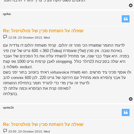
לפעמים פשוט לוקח זמן כי צריך להוריד הרבה חומר.
rgrifat
Re: שאלה על השחזת סכין של מולטיטול
P
12:28 ,23 October 2013, Wed
o
s
לדעתי החומר שמשחיז הכי מהר זה יהלום. קניתי משחזת יהלום דו צדדית עם
t
360 ו- 600 גריט של יצרן סיני (Tidea) באיכות טובה. אין סכין (שלי) שעומדת
בפניה. היא אצלי כבר שנה, אני מתחיל להשחיז עליה את כל הסכינים שלי ועובר
לאבן קרמית גריט 1000 ואז קצת stropping. היא עולה בסביבות 23דולר כולל
משלוח ב- exduct.
ראיתי ביוטיוב בחור יפני בשם virtuovoice ולו אוסף סכיני ציד מרשים. הוא משחיז
להב convex על אבני צ'וסירא והוא מתחיל עם הירוקה של גריט 220. לכן 600
לדעתי זה עדין מדי כדי להוריד חומר בתחילת ההשחזה.
מאיפה קנית את הצ'וסרא וכמה עלתה לך?
בהצלחה.
sprite2k
Re: שאלה על השחזת סכין של מולטיטול
P
23:50 ,23 October 2013, Wed
o