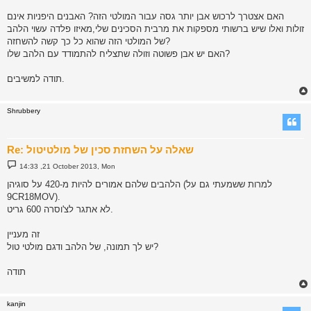
האם אצטרך לרכוש אבן יותר גסה עבור המולטי הזה? האבנים היפניות אינם
זולות ואלו שיש ברשותי מספקות את מרבית הסכינים שלי,מאיזו פלדה עשוי הלהב
של המולטי הזה שהוא כל כך קשה להשחזה?
האם יש אבן פשוטה וזולה שתצליח להתמודד עם הלהב שלו?
תודה למשיבים.
Shrubbery
Re: שאלה על השחזת סכין של מולטיטול
P
14:33 ,21 October 2013, Mon
o
s
הלהבים שלהם אמורים להיות מ-420 על סוגיהן (למרות ששמעתי גם על
t
9CR18MOV).
לא אתגר לצ'וסרה 600 גריט.
זה מעניין
יש לך תמונה, של הלהב ודגם מולטי טול?
תודה
kanjin