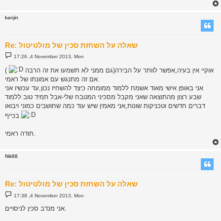
kanjin
Re: שאלה על השחזת סכין של מולטיטול
P
17:26 ,4 November 2013, Mon
o
s
אוקיי אין בעיה,אפשר לוותר על הבירה(גם ממני לא תשמעו את זה הרבה
)
t
אם זה מתנגש עם אמונתו של ראמי.
אני באופן אישי מאוד אשמח ללמוד ממומחה כיצד להשחיז נכון,עד עכשיו אני
שבע רצון מהתוצאה שאני מקבל מסכיני המטבח שלי-אבל תמיד טוב ללמוד
דברים חדשים וטכניקות שונות,אני מאמין שיש עוד כמה שחושבים כמוני ויבואו
בכייף
תודה ראמי.
Nik88
Re: שאלה על השחזת סכין של מולטיטול
P
17:38 ,4 November 2013, Mon
o
s
אני מנדב סכין לניסויים.
t