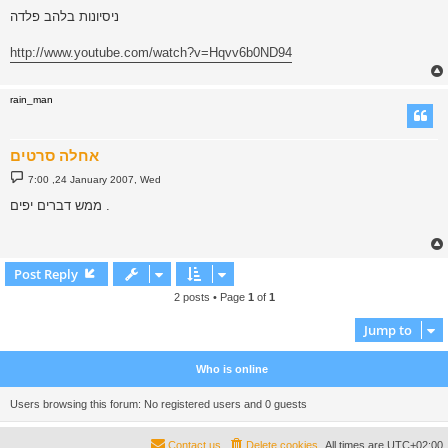
ניסיונות בלהב פלדה
http://www.youtube.com/watch?v=Hqvv6b0ND94
rain_man
אחלה סרטים
P
7:00 ,24 January 2007, Wed
o
s
ממש דברים יפים .
t
Post Reply
2 posts • Page
1
of
1
Jump to
Who is online
Users browsing this forum: No registered users and 0 guests
Contact us
Delete cookies
All times are
UTC+02:00