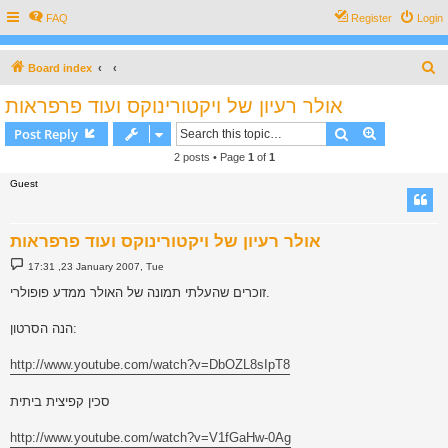
FAQ
Register
Login
S
Board index
e
אולר רעיון של ויקטורינוקס ועוד פרפראות
a
Search
Advanced s
Post Reply
r
2 posts • Page
1
of
1
c
Guest
h
אולר רעיון של ויקטורינוקס ועוד פרפראות
P
17:31 ,23 January 2007, Tue
o
s
זוכרים שהעלתי תמונה של האולר ממדע פופולרי.
t
הנה הסרטון:
http://www.youtube.com/watch?v=DbOZL8sIpT8
סכין קפיצית ביתית
http://www.youtube.com/watch?v=V1fGaHw-0Ag