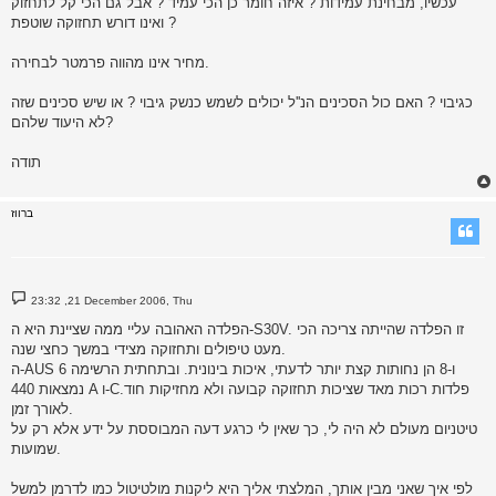
עכשיו, מבחינת עמידות ? איזה חומר כן הכי עמיד ? אבל גם הכי קל לתחזוק
ואינו דורש תחזוקה שוטפת ?
מחיר אינו מהווה פרמטר לבחירה.
כגיבוי ? האם כול הסכינים הנ''ל יכולים לשמש כנשק גיבוי ? או שיש סכינים שזה
לא היעוד שלהם?
תודה
ברווז
P
23:32 ,21 December 2006, Thu
o
s
הפלדה האהובה עליי ממה שציינת היא ה-S30V. זו הפלדה שהייתה צריכה הכי
t
מעט טיפולים ותחזוקה מצידי במשך כחצי שנה.
ה-AUS 6 ו-8 הן נחותות קצת יותר לדעתי, איכות בינונית. ובתחתית הרשימה
נמצאות 440 A ו-C.פלדות רכות מאד שציכות תחזוקה קבועה ולא מחזיקות חוד
לאורך זמן.
טיטניום מעולם לא היה לי, כך שאין לי כרגע דעה המבוססת על ידע אלא רק על
שמועות.
לפי איך שאני מבין אותך, המלצתי אליך היא ליקנות מולטיטול כמו לדרמן למשל