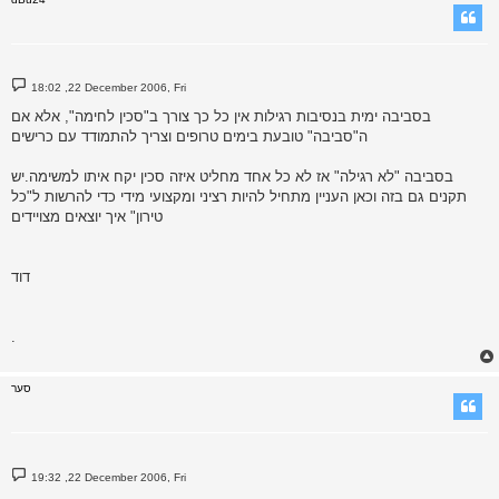
P
18:02 ,22 December 2006, Fri
o
s
בסביבה ימית בנסיבות רגילות אין כל כך צורך ב"סכין לחימה", אלא אם
t
ה"סביבה" טובעת בימים טרופים וצריך להתמודד עם כרישים
בסביבה "לא רגילה" אז לא כל אחד מחליט איזה סכין יקח איתו למשימה.יש
תקנים גם בזה וכאן העניין מתחיל להיות רציני ומקצועי מידי כדי להרשות ל"כל
טירון" איך יוצאים מצויידים
דוד
.
סער
P
19:32 ,22 December 2006, Fri
o
s