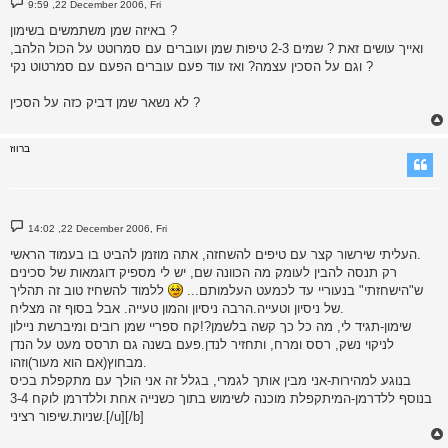
9:59 ,22 December 2006, Fri
o
s
באיזה שמן משתמשים בשימון ?
t
ואייך עושים זאת ? שמים 2-3 טיפות שמן ועוברים עם סמרוטט על הכול הלהב,
וגם על הסכין עצמה? ואז עוד פעם עוברים הפעם עם סמרטוט נקי ?
לא נשאר שמן דביק כזה על הסכין ?
ברווז
P
14:02 ,22 December 2006, Fri
o
s
העליתי שירשור קצר עם טיפים להשחזה, אתה מוזמן להביט בו בעמוד הראשי.
t
רק תנסה להבין לעומק מה הכוונה שם, יש לי מספיק דוגמאות של סכינים
ש"הישחזתי" בנעוריי עד לכמעט העלמותם...
ללמוד להשחיז טוב זה תהליך
של ניסיון וטעייה.הרבה ניסיון והמון טעייה. אבל בסוף זה מצליח.
שימון-תגיד לי, מה כל כך קשה בלשמן?!קח ספריי שמן רובים ומיברשת ניילון
לניקוי נשק, רסס ומרח, ותחזיר לנדן.פעם בשנה גם תרסס מעט על הנדן
מבחוץ(אם הוא מעור)וזהו.
בנוגע למהירות-אני מבין אותך לגמרי, בגלל זה אני הולך עם מתקפלת בכיס
בנוסף ללדרמן-המיתקפלת מוכנה לשימוש בתוך כשנייה אחת וללדרמן לוקח 3-4
שניות.שיפור רציני.[/u][/b]