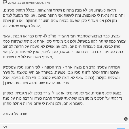
P
20:03 ,21 December 2006, Thu
o
s
תראה כעקרון, אני לא מבין בתחום השיוף וההשחזה, ובכלל תחזוק סכינים,
t
ותחום זה נראה לי כאומנות, ומה לעשות אני ההפך מאומן, אני עוד מסוגל לגרום
נזק ולכן אני מעדיף סכין שפעם בכמה שנים תצטרך תחזוקה, ואז ניתן אותה
לבעל מקצוע שיטפל בה,
עכשיו, כבר בגיבוש שסחבתי חצי מהציוד וסה''כ ל4 ימים כבר אז הבנתי, שאני
יצטרך כמה שיותר לקזז במשקל, ולכן אני מעדיף סכין אחת איכותית שתהווה ככלי
נשק לגיבוי, וגם לעבודות היום יום, ולכן אני אפילו לא מעלה על הדעת לסחוב
כמה סכינים, וגם דבר זה נראה די מגושם, סכין לגיבוי, סכין לשיפצורים, לכן אני
מעדיף משהו שיכלול את שתיהם,
אמרתה שסכיני קרב הם משהו אחר ? מהי הכוונה ? לפי ההגיון סכין שמספיק
ארוכה וחדה יכולה להוות סכין גיבוי מצוינת, במיוחד אם היא נמאצת על הירך
ונשלפת בקלות, (כמובן שאני לא רוצה להגיע למצב בו חיי תלוים בגיבוי, אבל
עדיין טוב לדעת שזה נמצא שם בעת הצורך)
בנוגע ללא מגנטיות, אני לא מהונדס, אז אין לי צורך בסכין לא מגנטית, כעקרון
נדלקתי על הסכיני מיסון מכון שקראתי שצריך הרבה כשרון והרבה כוח על מנת
לשבור אותם, ולכן נראה לי שהם מהוות אחלה פתרון.
תודה על העזרה
רעי