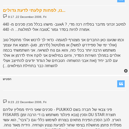
נו, לפחות קלעתי לדעת גדולים...
P
9:17 ,22 December 2006, Fri
o
s
אגב- מישהו בכלל מכין סכינים מ- 440A ? למיטב זכרוני מדובר בפלדה רכה מדי,
t
טובה אולי למזלגות... ה- 440C אמורה להיות בסדר גמור.
וכמו שטענו כאן החברים אני מצטרף למגמה- כדאי לך לרכוש אולר מתקפל טוב
(אולר ימי של ספיידרקו למשל) או מולטיטול (לדרמן, סוג)- תמצא את עצמך
משתמש הרבה יותר בכלי כזה, והוא גם נוח לנשיאה. אני השתמשתי בכמה
אולרים במהלך השירות הסדיר, והיום במילואים אני לוקח איתי לדרמן או אולר
עם להב יחיד (ואת אבני ההשחזה- הטבחים של הגדוד יודעים להתייצב אצלי
להשחזה כבר בתחילת המילואים...)
הפטיש
P
9:23 ,22 December 2006, Fri
o
s
סכינים שאני הייתי ממליץ עליהם - PUUKKO פיני צבאי של חברה בשם
t
FISKARS (צבא פינלנד משתמש בו די הרבה זמן) וסכין DU STAR תוצרת
הארץ. להב הסכין הפינית מתאים בצורתו לשימוש כללי וגם כ"גיבוי", הוא עשוי
מפלדת פחמן מחושלת בציפוי שחור למניעת נצנוץ וקורוזיה. הידית מאוד נוחה.