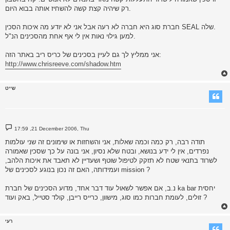
רק שיהיה קצת קשה להשחיז אותה בבוא היום.
חברת סוג היא חברה לא רעה אבל אני לא יודע מה איכות הסכין SEAL שלה.
למען גילוי נאות אין לי אף אחת מהסכינים הנ"ל.
אני ממליץ לך גם לעיין בסכינים של כריס ריב באתר הזה:
http://www.chrisreeve.com/shadow.htm
שייט
P
17:59 ,21 December 2006, Thu
o
s
תודה רבה, רק כמה וכמה שאלות, אני והשחזות או שימונים זה שני עולמות
t
נפרדים, אין לי ידע בנושא, ובטח שלא נסיון, אני בונה על כך שסכין שאמורה
לשרוד בתנאי שטח לא תזקק לטיפול שוטף ושעדיין לא תאבד את איכות הלהב,
ועמידותה, האם זה נכון בנוגע לסכינים של mission ?
נ.ב, אם אפשר לשאול עוד דבר אחד, מדוע הסכינים של חברת ka bar יחסית
זולים, לעומת חברות כמו סוג, מישוון, כרייס רייבן, קולד סטייל, באק ועוד ?
רעי