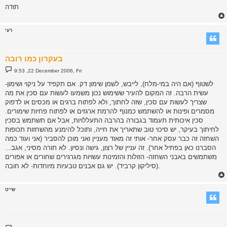
תודה
רעי
בעקרון כמו רובה
P
9:53 ,22 December 2006, Fri
o
s
לשטוף (אם היה במי-מלח), לייבש, לשמן שימון דק. אם תקפיד על ניקוי ושימון-
t
עשית הרבה. זה המקום להעיר ששימוש נכון משמעו לעשות עם סכין את מה
שצריך לעשות עם סכין, שזה לחתוך, ולא לפתוח ברגים או מכסים או לדפוק
מסמרים ופינות או להשתמש כמנוף להרמת ארגזים או לפתוח פחיות שימורים.
סכין איכותית תעמוד בגבורה בהרבה התעללויות, אבל אם תשתמש בסכין
לחיתוך בעיקר, יש סיכוי טוב שתאריך את חייה, ותוכל להימנע מהשחזות תכופות
השחזה זה כבר עסק אחר- אותי זה מאוד מעניין ואני מוכן להסביר (אני ועוד כמה
הסברנו כאן בפתיל אחר). זה עניין של רצון, גישה ונסיון. לא תורה מסיני, אגב...
משתמשים באבני השחזה- הזולות והזמינות עשויות מגרגירים שחורים או אפורים
(סיליקון קרביד). יש גם אבנים טבעיות מיוחדות- לא חובה.
שייט
P