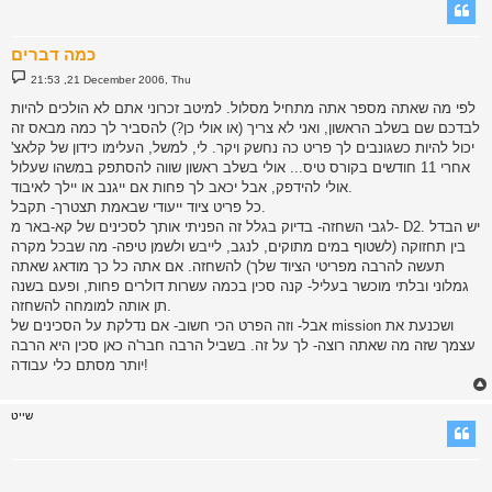
כמה דברים
P
21:53 ,21 December 2006, Thu
o
s
לפי מה שאתה מספר אתה מתחיל מסלול. למיטב זכרוני אתם לא הולכים להיות
t
לבדכם שם בשלב הראשון, ואני לא צריך (או אולי כן?) להסביר לך כמה מבאס זה
יכול להיות כשגונבים לך פריט כה נחשק ויקר. לי, למשל, העלימו כידון של קלאצ'
אחרי 11 חודשים בקורס טיס... אולי בשלב ראשון שווה להסתפק במשהו שעלול
אולי להידפק, אבל יכאב לך פחות אם ייגנב או יילך לאיבוד.
כל פריט ציוד ייעודי שבאמת תצטרך- תקבל.
לגבי השחזה- בדיוק בגלל זה הפניתי אותך לסכינים של קא-באר מ- D2. יש הבדל
בין תחזוקה (לשטוף במים מתוקים, לנגב, לייבש ולשמן טיפה- מה שבכל מקרה
תעשה להרבה מפריטי הציוד שלך) להשחזה. אם אתה כל כך מודאג שאתה
גמלוני ובלתי מוכשר בעליל- קנה סכין בכמה עשרות דולרים פחות, ופעם בשנה
תן אותה למומחה להשחזה.
אבל- וזה הפרט הכי חשוב- אם נדלקת על הסכינים של mission ושכנעת את
עצמך שזה מה שאתה רוצה- לך על זה. בשביל הרבה חבר'ה כאן סכין היא הרבה
יותר מסתם כלי עבודה!
שייט