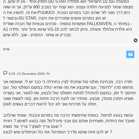
חסרון אחד - אין לו שינון. ה-DU STAR הישראלי הוא מפלדה D2 המעולה וגם
מצופה שחור למניעת חלודה ונצנוץ. הוא קצת יקר (סביב 900 ש"ח), אך זה שווה
את זה. להשיג את ה-PUUKKO ניתן דרך מוטי לזר שהינו חבר בפורום הנוכחי,
ובקשר ל-DU STAR, יש כאן בפורום אנשים שמכירים את היצרן.
אפשרות נוספת - סכינים צבאיות של חברה שוודית FALLKNIVEN, במיוחד ה -
A1 שהוא גדול יותר. פלדה VG-10 היא פלדת אלחלד מעולה, וניתן לבחור להב
מבריק או שחור. החסרון - שוב, ללא שינון.
שייט
P
9:25 ,22 December 2006, Fri
o
s
תודה רבה, מבחינת מולטי טול שחכתי לציין בתחילה כי כבר יש לי, ושעכשיו אני
t
מחפש סכין "לחימה", וגם שתבצע את מה שהיא יכולה במקום המולטי טול, וגם
תחסוך לי זמן, במקום להתחיל לפתוח תמולטי טול ולבצע, ואז לסגור, אני בשנייה
מוציא תסכין מהנדן, מבצע, ומחזיר וזה לוקח הרבה פחות זמן. (מה לעשות שאני
חולה על מהירות ואני לא יכול לראות דברים נעשים לאט),
עכשיו בנוגע לטיפול, באמת שחיפשתי הרבה פה בפורום והבנתי, שמתי שהלהב
מאבד את החדות, משחיזים אותם עם אבני מינרלים? ומה בנוגע לשימון ? ראיתי
שגם צריך לשמן ? צריך עוד משהו ?
יש לכם איזה שהוא מדריך המפרט? את כול הטיפולים שיש לבצע ?