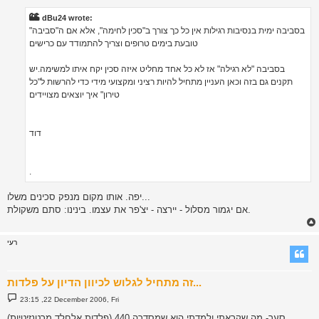
t
dBu24 wrote:
בסביבה ימית בנסיבות רגילות אין כל כך צורך ב"סכין לחימה", אלא אם ה"סביבה"
טובעת בימים טרופים וצריך להתמודד עם כרישים
בסביבה "לא רגילה" אז לא כל אחד מחליט איזה סכין יקח איתו למשימה.יש
תקנים גם בזה וכאן העניין מתחיל להיות רציני ומקצועי מידי כדי להרשות ל"כל
טירון" איך יוצאים מצויידים
דוד
.
יפה. אותו מקום מנפק סכינים משלו...
אם יגמור מסלול - יירצה - יצ'פר את עצמו. בינינו: סתם משקולת.
רעי
זה מתחיל לגלוש לכיוון הדיון על פלדות...
P
23:15 ,22 December 2006, Fri
o
s
סער- מה שקראתי ולמדתי הוא שמסדרה 440 (פלדות אלחלד מרטנזיטיות)