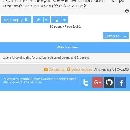
שלך. הם זולים יחסית וגם איכותיים. עדיץ שלא תשקיע יותר מ 100 דולר בקנייה
ראשונה. אולי בכלל תתאכזב ולא תרצה להשתמש בו?!
Post Reply
28 posts • Page
1
of
1
Jump to
Who is online
Users browsing this forum: No registered users and 2 guests
Contact us
Delete cookies
All times are
UTC+02:00
Powered by
phpBB
® Forum Software © phpBB Limited
Style proflat © 2017
Mazeltof