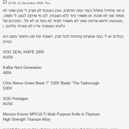
P
22:08 ,21 December 2006, Thu
o
s
כן אני מתחיל מסלול בעוד כמה חודשים, וענין הגנבות לא מציק לי מכון שאני לא
t
מפוזר ואני לא שוכח, או משאיר ציוד ללא השגחה, לכן מי שירצה לגנוב לי משהו,
יתיאש שיראה שאני לא משאיר תציוד לא נעול או לא עלי, הסכינים של mission,
נלקחו כאופציה עדיין לא סגרתי עליהם, ו
בנתיים יש לי כמה אופציות (מתחת לכול סכין, רשמתי את סוג החומר ממנו היא
בנויה)
SOG SEAL KNIFE 2000
AUS6
KaBar Next Generation
440A
Chris Reeve Green Beret 7" S30V Blade "The Yarborough
S30V
SOG Pentagon
AUS6
Mission Knives MPK10-Ti Multi Purpose Knife in Titanium
High Strength Titanium Alloy