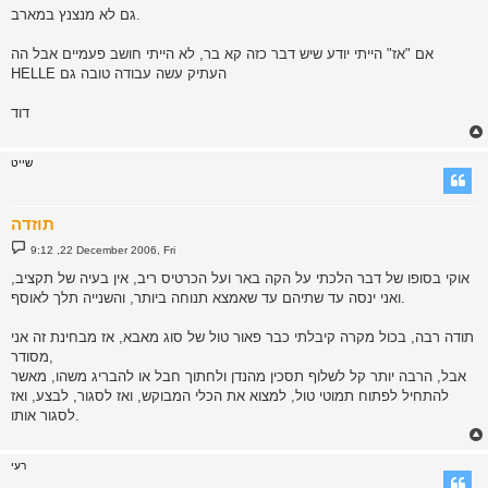
גם לא מנצנץ במארב.
אם "אז" הייתי יודע שיש דבר כזה קא בר, לא הייתי חושב פעמיים אבל הה
HELLE העתיק עשה עבודה טובה גם
דוד
שייט
תוזדה
P
9:12 ,22 December 2006, Fri
o
s
אוקי בסופו של דבר הלכתי על הקה באר ועל הכרטיס ריב, אין בעיה של תקציב,
t
ואני ינסה עד שתיהם עד שאמצא תנוחה ביותר, והשנייה תלך לאוסף.
תודה רבה, בכול מקרה קיבלתי כבר פאור טול של סוג מאבא, אז מבחינת זה אני
מסודר,
אבל, הרבה יותר קל לשלוף תסכין מהנדן ולחתוך חבל או להבריג משהו, מאשר
להתחיל לפתוח תמוטי טול, למצוא את הכלי המבוקש, ואז לסגור, לבצע, ואז
לסגור אותו.
רעי