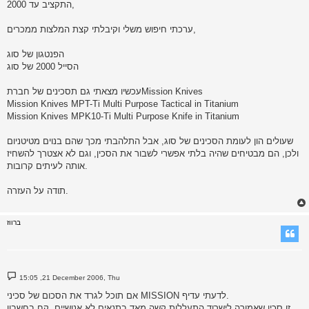
התקציב עד 2000,
ערכתי חיפוש משלי וקיבלתי קצת המלצות ממכרים,
הפנטגון של סוג
הסייל 2000 של סוג
עכשיו מצאתי גם תסכינים של חברתMission Knives
Mission Knives MPT-Ti Multi Purpose Tactical in Titanium
Mission Knives MPK10-Ti Multi Purpose Knife in Titanium
שעולים הון לעומת הסכינים של סוג, אבל התלהבתי מכך שהם בנוים מטיטניום
ולכן, הם מבטיחים שהיה בלתי אפשרי לשבור את הסכין, וגם לא אצטרך להשחיז
אותה לעיתים קרובות.
תודה על העזרה.
ברווז
P
15:05 ,21 December 2006, Thu
o
s
אם תוכל לגרד את הסכום של סכיני MISSION לדעתי עדיף.
t
זו סכין שאמורה לישרוד התעללות קשה מאד בתנאים לא אנושיים. קח בחשבון