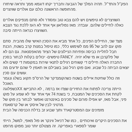
הפק"ל והתד"ל. תהיה המלך של הגבעה וחבריך יקחו דוגמא ממך ותראה שיחזרו
מהחופשה הראשונה כולם עם אולרים שוויצרים.
השוויצרים לא טיפשים ויש להם צבא טוב ומסודר ולא סתם מנפיקים אולרים
כאלה לחיילים שלהם. עובדה: מאז נפוליאון אף אחד לא העז ללכת נגד הצבא
השוויצרו כנראה הייתה סיבה.
מצד שני, החיילים הפינים, כל אחד מביא את הסכין האישי שלו מהבית. סתם
פוקו עם להב של 95 ממ לשימוש כללי, כמו טיפול במנות קרב בשטח, הכנת
חבל לתליית כביסה ופתיחת הניילונים של הציוד מהאפסנאות. גם הם לא
טיפשים- יכולים בקלות לבחור בסכין FANCY של פלקניבן או מי שלא יהיה.
החברה האלה חיילים די קשוחים רגילים לתנאי שירות במקומות די קשים ולא
יוצאים הביתה כל שבוע. ואם פוקו רגיל טוב בשבילם אז תאמין לי שהם יודעים מה
עושים עם סכין.
וזה כולל שחיטת איילים בשטח כשהקומנדקר של הרס"פ תקוע בשלג ונגמר
האוכל.
כשפלוגהXX הייתה צריכה לפתוח את החזירים שצדו אז ברמה , לא התביישו
לקחת את הסכינים של המטבח, כי בשנת 74 אף אחד עוד לא שמע על פוקו
פיני, אבל מאז, יש אפילו פורום של סכינים באינטרנט ואפשר לבחור בין פוקו של
מרטיני לבין של איסקי או של קרסואנדו.
מזמינים עם המסטרקארד ותוך שבוע זב בדלת הכניסה של הבית
את הסכינים היקרים ואיכותיים , כמו של דניאל ווינקר או פול מאפי, למשל, הייתי
שומר לספארי באפריקה. זה מצטלם יותר טוב מפוקו מרופט