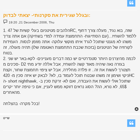
ובגלל שגירית את סקרנותי- יצאתי לבדוק:
P
19:20 ,21 December 2006, Thu
o
s
1. הלהבים מטיטניום בעלי קשיות של 47RC, שזה, בוא נגיד, מעלה צורך דחוף
t
ללמוד להשחיז...(עם הסתייגות- התחמוצת עמידה למדי בשחיקה) אם אתה צריך
משהו לא מגנטי שתוכל לגרד איתו מוקשי עלוקה- אתה מוזמן לנסות. העמידות
לקורוזיה של הטיטניום (בזכות שכבת התחמוצת האטומה שלו) תהיה מעולה, זה
בטוח.
2. לכמה מהיצרנים היותר סטנדרטיים יש כמה דברים מעניינים- לקא-באר יש שני
סכינים מ- D2 בגזרה נאה שיהיה מאוד קשה להשחיז, אבל אללה יודע מתי
תצטרך לעשות את זה.. זו פלדה מחלידה, אבל יש ציפוי תחמוצת שחור, וקצת
ניקוי ושימון זה משהו שבטח תוכל לעמוד בו, לא? לבאק יש איזה סכין מ- 420HC
ה- short nighthawk, שתוכל אולי לעשות את העבודה, ואם לא- זרקת סכין ב-
65$, לא נורא, הה? הסוג נראים דווקא ממש לעניין, אם כי טיפה יותר יקרים
מהאחרים.
בכל מקרה- בהצלחה!
שייט