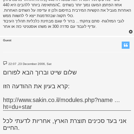
t
המתאימה ביותר ללהבים היא 440C. אחוז הפחמן המעט נמוך יותר בשתים
האחרות מגביל את הקשיות המירבית בחיסום ולכן זו עדיפה על השתים האחרות.
כולי תקווה שבהזדמנות ייצא לי להשוות ממש.
לגבי המזלגות- סתם צחקתי... ברור לי שגם מבחינת כלכליות תהליך העיבוד
עדיף לעבוד עם סדרה 300 או משהו אוסטניטי כזה או אחר.
Guest
P
22:07 ,23 December 2006, Sat
o
s
שלום שייט וברוך הבא לפורום
t
קרא בעיון את ההודעה הזו:
http://www.sakin.co.il/modules.php?name ...
ht=du+star
אני בעד סכינים תוצרת הארץ, אחריות לדעתי לכל
החיים.