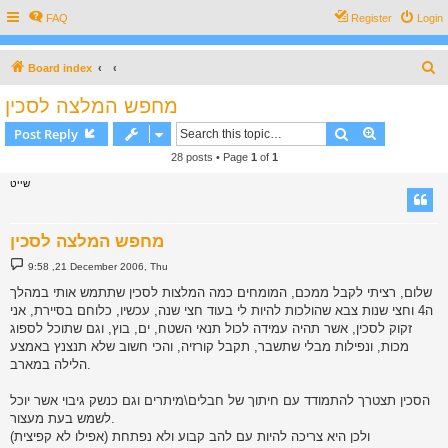
FAQ
Register
Login
S
Board index
e
מחפש המלצה לסכין
a
Search
Advanced s
Post Reply
r
28 posts • Page
1
of
1
c
שייט
h
מחפש המלצה לסכין
P
9:58 ,21 December 2006, Thu
o
s
שלום, רציתי לקבל ממכם, המומחים כמה המלצות לסכין שתתמש אותי במהלך
t
ה4 וחצי שנות צבא שהולכות להיות לי בעוד חצי שנה, עכשיו, כלוחם בסיירת, אני
זקוק לסכין, אשר תהיה עמידה לכול תנאי השטח, ים, בוץ, וגם שתוכל לספוג
מכות, ונפילות מבלי שתשבר, תקבל קורזיה, והכי חשוב שלא תנצנץ באמצע
הלילה במארב.
הסכין תצטרך להתמודד עם חיתוך של חבלים\מיתרים וגם כנשק גיבוי אשר יוכל
לשמש בעת מעצור.
ולכן היא צריכה להיות עם להב קבוע ולא נפתחת (אפילו לא קפיצית)