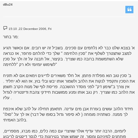
dBu24
P
15:10 ,22 December 2006, Fri
o
s
מר בחור:
t
א' בצבא שלנו כבר לא נלחמים עם סכינים. בשביל זה יש רובים. אם וכאשר תגיע
למצב שתצטרך לשלוף את "סכין הלחימה " שלך כדי להלחם פרופר, אז כנראה
שלא השתמשמת ברובה כמו שצריך. בקיצור, אל תבנה על זה ולך על סכין
לשימוש יומיומי ולא רק "ללחימה"
ב' סכין טוב הוא מפלדת פחמן. אל חלד משאירים לדייגים וימאים.אם לא תזניח
את הסכין ותקפיד לנקות את הלהב ולשמור אותו יבש ובלי בוץ, אז הוא לא יחליד .
אין צורך ב"שימון דק" לפני מסדר ההשכבה. פריסת לוף של מנות הקרב תשמן
את הלהב כמו שצריך. רק נגב אותו ומנע ממושבות חיידקי צהבת ודיזנטריה לגדול
עליו .
חידוד הלהב עושים בעזרת אבן מים עדינה. תתאמן תחילה על להב שלא איכפת
לך ממנה. כשתהיה מומחה ( לא סיפור גדול בסופו של דבר) אז לך על "סולו"
בלהב האמיתי.
ליומיום, הרבה יותר עדיף אולר שוויצרי עם כמה כלים, כמו מברג, מספריים,
פותחנים למיניהם ומסור. זה ישמש אותך בטירונות כדי לנסר דיקטים לריבוע