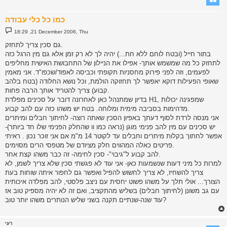
כמו כל כלי עבודה
P
18:29 ,21 December 2006, Thu
o
s
גם סכין צריך לתחזק.
t
בתור חייל (ובטח לוחם ללא חת...) יהיה לך לא רק זמן אלא גם מין הרגל כזה
לתחזק כל מה שמשמש אותך- אפילו את הניילון של התחבושת האישית מחליפים
לפעמים, וזה לפני פירוק מחסניות תקופתי וכביסה לאפוד/שכפו"ד. אני מאמין
שאופי הפעילות דוקא יאפשר לך תחזוקה הולמת, וכל נושא החלודה (בטח בלהב
קבוע) צריך להטריד אותך הרבה פחות.
בדיון שמתנהל כאן לאחרונה דובר על סכינים מפלדת H1, שמפגינה יכולות
מדהימות בסביבה מימית ומלוחה. בטח יש משהו כזה עם להב קבוע.
אני מנסה לרדת לסוף דעתך באפיון הסכין שאתה רוצה- לחיתוך חבלים ומיתרים
יש סכינים עם מין להב פנימי מוגן (נראה כמו וו שהחלק הפנימי שלו חד ביותר)-
אפשר לחתוך בקלות מיתרים וחבלים עד לקוטר 14 מ"מ אם אני זוכר נכון . ראיתי
פריטים כאלה המהווים חלק מציודם של מטפסי הרים מסוימים.
להב קבוע ל"גיבוי"- סכין לחימה- זה כבר משהו קצת אחר.
למרות כל מיני דעות שנשמעות כאן- אני עוד לא פגשתי סכין שלא צריך לשמן, לא
צריך להשחיז, לא צריך לחשוש להפיל ואפשר גם לחפור איתה שוחות בעת
הצורך... אולי תלך על משהו פשוט יחסית עם ניצב פלסטי, להב מפלדה איכותית
עם גב משונן (לחיתוך חבלים) בשליש מהתקציב, ואם זה לא יהיה מספיק טוב אז
עוד שנה-שנתיים תקנה בשני שליש הנותרים משהו יותר טוב?
רעי