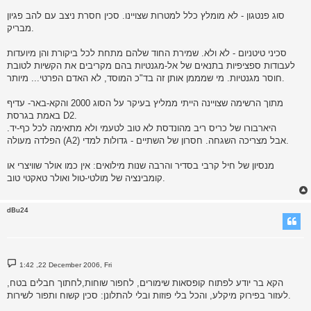
סוג פנטגון - לא מומלץ כלל למטרות שצויינו. סכין חסרת ניצב עם להב פגיון
מבריק.
סכיני טיטניום - לא ולא. שמירת החוד שלהם מתחת לכל ביקורת והן מיועדות
לעבודות ספציפיות בתנאים של אל-מגנטיות בהם מקריבים את הקשיות לטובת
חוסר מגנטיות. מי שמממן אותן זה בד"כ המוסד, לא האדם הפרטי... מיותר.
מתוך הרשימה שצויינה הייתי ממליץ בעיקר על הסוג 2000 והקא-באר- עדיף
באמת בגרסת D2.
היארבורו של כריס ריב מהונדסת לא טוב לטעמי ולא מתאימה לכל כף-יד.
הפלדה מעולה (A2) אבל מצריכה השגחה. חסרון של השתיים - גדולות למדי.
מנסיון של חיל קרבי בסדיר והרבה שנות מילואים: אין כמו אולר שוויצרי או
קומבינציה של מולטי-טול ואולר טאקטי טוב.
dBu24
P
1:42 ,22 December 2006, Fri
o
s
הקא בר יודע לפתוח קופסאות שימורים, לחפור שוחות,לחתוך חבלים בטח,
t
לעזור בפירוק מיקלע, והכל בלי פוזות ובלי להתלונן: סכין קשוח ותפור לשירות.