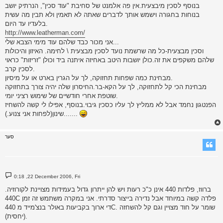
בנוסף לסכין מיבצעית.אין פה אלמנט של סחיבת "עוד סכין", הנרתיק יושב
בנוחות בחגורה וישמש אותך לדברים שאתה לא תאמין ולא תבין מה עשית
בלעדיו עד היום.
http://www.leatherman.com/
אני מכור כבד שלהם עוד מימי הצבא שלי...
וסכין מבצעית-כל מה שרשמת נועד לסכין מבצעית \ לחימה. האיזון והיכולות
שלהם משקפים את זה.כולן יושבות היטב באחיזה איתנה ביד וכולן "זריזות" כראוי
לסכין קרב.
מבחינת כמה שפחות תחזוקה, לך על הגרין בארט או על מיסיון.
מבחינת הכי קל לתחזוקה, לך על הקא-בר.החיסרון שלה יהיה צורך בתחזוקה
שוטפת אחרי חודשיים של שימוש רציני יומי.
הפנטגון נחמד אבל לא ממליץ לך עליו כסכין גיבוי.בנוסף, אפילו לי קשה להשחיז
שינון(לפחות אני צנוע.).......
סער
P
0:18 ,22 December 2006, Fri
o
s
ברווז, פלדות 440 אינן כ"כ רעות ויש להן ייתרון גדול בעמידות מצויינת לקורוזיה.
t
440C פלדה קשה במיוחד אבל נדירה בייצור סדרתי. אני במקרה משתמש זה זמן
די ארוך בקביעות באולר בנצ'מייד מ 440C. שומר על חוד מצויין וגם קל להשחזה
(יחסית).