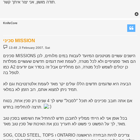
תודה מושון, אני יצור איתך קשר.
t
KnifeCore
סכיני MISSION
P
13:48 ,3 February 2007, Sat
o
s
סכינים MISSIONS הישנים עשויים מטיטניום המיועד לעבוות במים מלוחים, לכן
t
הם מאד ספציפיים ולא לכל מטרה, לעומת זאת דגמים חדשים שעשויים מפלדות
כמו A2 כן יכולים לשמש לכל מטרה, הם מחלידים אבל זה בסדר אם יודעים
לטפל בה.
הבעיה היא שדגמים חדשים הללו עולים יקר מאד לעומת אלטרנטיבות וגם לא
תמיד ניתן למצוא אותם, רוב הזמן לא במלאי.
אם אתה חובב סכיינים לא תוכל "לסבול" שיש לך 4 שנים רק סכין אחת, בטוח
תרצה להחליפה בחדש.
בכל אופן אני לא הייתי ממליץ לחובבן חדש להחתיל את השימוש בסכין טוב
מאד, לך על הפשוט כי פשוט לא תעריך נכון את האיכות של סכין טוב מאד.
SOG, COLD STEEL, TOPS ו ONTARIO צריכים להיות הבחירה הראשונה