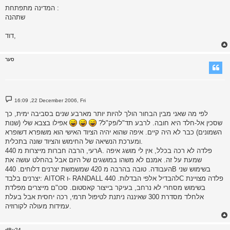
המדינה מתפתחת :
שתהנה
דוד,
סער
P
16:09 ,22 December 2006, Fri
o
s
לפי מה שאני מבין הבחור הולך להיות יותר מארבע שנים בסביבה ימית, כך
t
שסכין אל-חלד היא חובה. לרבע תד"ל/פק"ל?
אפילו בצבא שלי (שנות
השמונים) כבר לא היה קיים. איפה שהוא יהיה הציוד האישי הוא משופרא דשופרא
ומערכת הנשיאה של החימוש והציוד שונה בתכלית.
רעי, הרבה חברות מייצרות מ 440A. פלדה לא רכה בכלל, אין לי מושג איפה
שמעת על זה. אמנם לא משהו במושגים של היום אבל בהחלט עושה את
העבודה. טובה בהרבה מ 420 שמשמשת יצרנים דלוחים. 440B בשימוש שני
יצרנים בלבד: AITOR ו- RANDALL להבדיל אלפי הבדלות. 440C פלדה מצויינת
בשימוש מסחרי לא נרחב, בעיקר בייצור קאסטום. סכו"ם מייצרים מפלדת
אלחלד מסדרת 300 שאיננה ניתנת לטיפול תרמי, רכה יחסית אבל בעלת
עמידות מעולה לקורוזיה.
dBu24