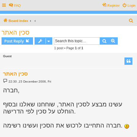
FAQ
Register
Login
S
Board index
e
סכין האתר
a
Search
Advanced s
Post Reply
r
1 post • Page
1
of
1
c
Guest
h
סכין האתר
P
22:30 ,15 December 2006, Fri
o
s
חברה,
t
עשינו מבצע לסכין האתר, שוחחנו שאלנו ובסוף
הוחלט על סכין לפי הדרישה.
חברה התחייבו לרכוש את הסכין ועשינו רשימה.