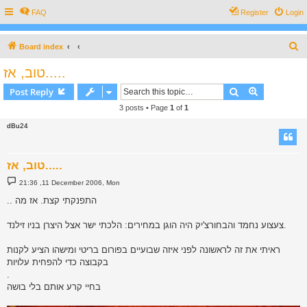
FAQ
Register
Login
S
Board index
e
טוב, אז.....
a
Search
Advanced s
Post Reply
r
3 posts • Page
1
of
1
c
dBu24
h
טוב, אז.....
P
21:36 ,11 December 2006, Mon
o
s
.. התפנקתי קצת. אז מה
t
צעצוע נחמד והבחורצ'יק היה הוגן במחירים: הלכתי ישר אצל היצרן בניו זילנד.
ראיתי את זה לראשונה לפני איזה שבועיים בפורום בריטי ומישהו הציע לקנות
בקבוצה כדי להפחית עלויות
.
בחיי קרע אותם בלי בושה