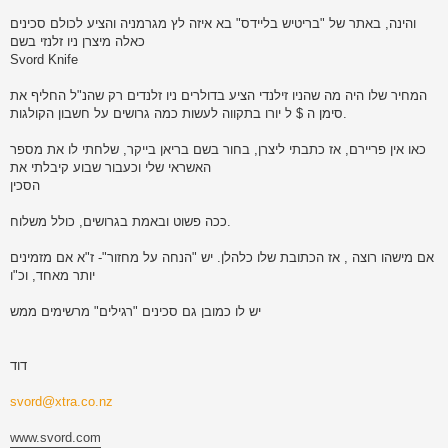
והינה, באתר של "בריטיש בליידס" בא איזה לץ מגרמניה והציע לכולם סכינים
כאלה מיצרן ניו זלנזי בשם
Svord Knife
המחיר שלו היה מה שהניו זילנדי הציע בדולרים ניו זלנדים רק שהנ"ל החליף את
סימן ה $ ל יורו בתקווה לעשות כמה גרושים על חשבון הקולגות.
כאו אין פריירם, אז כתבתי ליצרן, בחור בשם בריאן בייקר, שלחתי לו את מספר
האשראי שלי וכעבור שבוע קיבלתי את
הסכין
ככה פשוט ובאמת בגרושים, כולל משלוח.
אם מישהו רוצה , אז הכתובת שלו כלהלן. יש "הנחה על מחזור"- ז"א אם מזמינים
יותר מאחד, וכ"ו
יש לו כמובן גם סכינים "רגילים" מרשימים ממש
דוד
svord@xtra.co.nz
www.svord.com