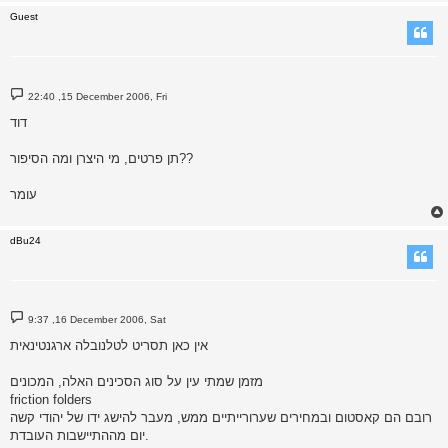
Guest
P
22:40 ,15 December 2006, Fri
o
s
דוד
t
תן פרטים, מי היצרן ומה הסיפור??
עומר
dBu24
P
9:37 ,16 December 2006, Sat
o
s
אין כאן תסריט לטלנובלה ארגנטינאית
t
מזמן שמתי עין על סוג הסכינים האלה, המכונים
friction folders
רובם הם קאסטום ובמחירים שערורייתיים ממש, מעבר להישג ידו של יהודי קשה
יום מההתיישבות העובדת.