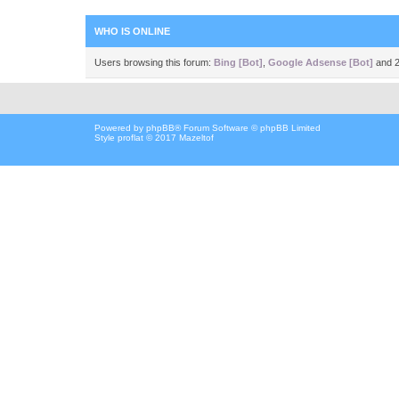
WHO IS ONLINE
Users browsing this forum:
Bing [Bot]
,
Google Adsense [Bot]
and 2
Powered by
phpBB
® Forum Software © phpBB Limited
Style proflat © 2017
Mazeltof