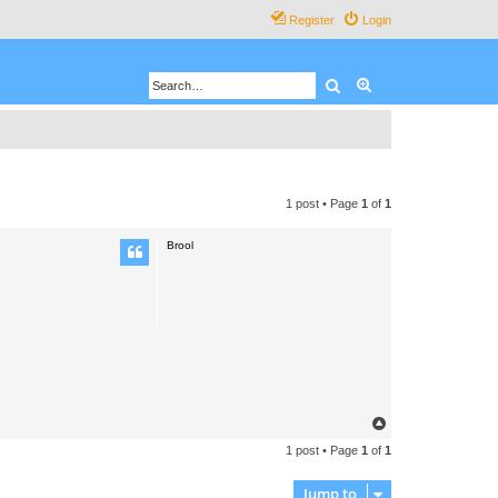
Register
Login
Search
Advanced search
1 post • Page
1
of
1
Brool
T
o
1 post • Page
1
of
1
p
Jump to