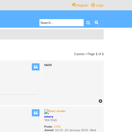
Register
Login
Search
Advanced search
3 posts • Page
1
of
1
Nik88
T
o
p
omery
מנהל אתר
Posts:
1089
Joined:
10:10 ,20 January 2010, Wed