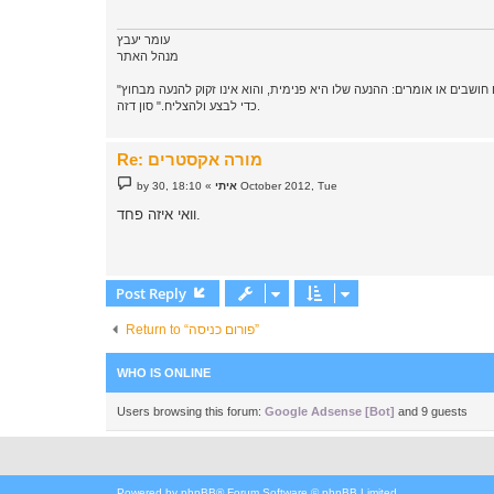
עומר יעבץ
מנהל האתר
"מנהיגות, פירושה קודם כל, ניהול החיים על פי מערכת ערכים אישית, המותאמת לדרך החיים. מנהיג אינו מוטרד ממה שאחרים חושבים או אומרים: ההנעה שלו היא פנימית, והוא אינו זקוק להנעה מבחוץ
כדי לבצע ולהצליח." סון דזה.
Re: מורה אקסטרים
P
by
»
איתי
18:10 ,30 October 2012, Tue
o
s
וואי איזה פחד.
t
Post Reply
Return to “פורום כניסה”
WHO IS ONLINE
Users browsing this forum:
Google Adsense [Bot]
and 9 guests
Powered by
phpBB
® Forum Software © phpBB Limited