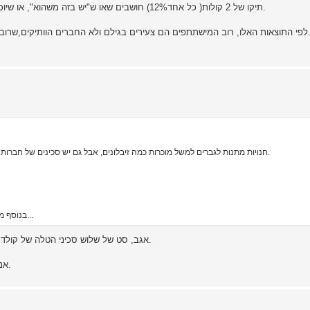
תיקו של 2 קולות( כל אחד12%) חושבים שאו ש"יש בזה משהוא", או שיוכלו לאסוף את מה שניזרק...ושוב קרדיט למוטי שלנו על האפשרות.
הם צעירים בגילם ולא החברים הוותיקים,שרובם אנשי מישפחה, ולפי היכרותי עימם הם אינם אוהדים של הטלה.
חנויות מתנות לגברים למשל מוכרות כמה זיבלונים, אבל גם יש סכינים של חברות רציניות יותר כמו קולד-סטיל וסמית' אנד ווסטון או קולט ועוד ועוד.
בנוסף מתקיים בקרוב מפגש של העמותה, בוודאי גם שם יהיו כמה פנינות...
אגב, סט של שלוש סכיני הטלה של קולד סטיל אינו יקר במיוחד מדובר על כמה עשרות שקלים לכל היותר.
אני יודע כי ניתן לרכוש אצל עומר גרטי סט כזה בעלות נמוכה ביותר.