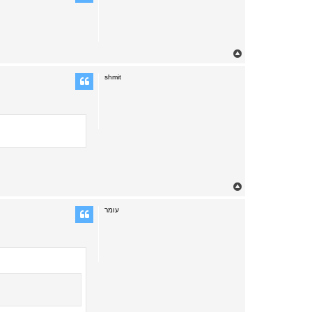
T
o
p
shmit
T
o
p
עומר