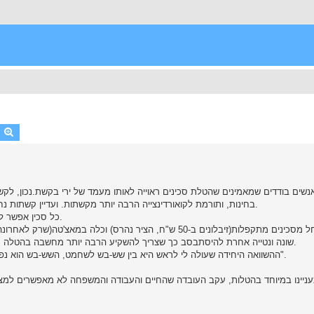
earch
Advanced search
נשים בודדים שמאמינים שהטלת סכינים ראוייה לאותו מעמד של ירי בקשת.נכון, לקש
בחינות, ותורמת לקואורדינצייה הרבה יותר מקשתות. ועדיין קשתות נחשבת לספורט בעוד שהטלת סכינים נתפסת כמשהוא שולי למדיי.
כל סכין אפשר להטיל, אגב, אבל יש מחיר לשלם על הטלת סכין שלא נועדה לכך.
בימי חיי הטלתי הכל החל מסכינים מתקפלות(זיבלונים ב-50 ש"ח, הציר נה
שונה ונטייה אחרת להיסתבסב כך שצריך להשקיע הרבה יותר מחשבה בהטלה עצמה ובכל האספקטים הרלוונטיים כמו טווח, סיבובים, איזון וכולי.
ההשוואה היחידה שעולה לי לראש היא בין שש-בש לשחמט, השש-בש הוא נפוץ הרבה יותר בעולם, אבל השח-מט כונה "ספורט האדם החושב".
עניינו במיוחד בהטלות, עקב העובדה שהחיים והעבודה והמשפחה לא מאפשרים למצוא 