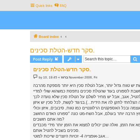
Quick links
FAQ
Board index
סקר חדש-הטלת סכינים.
S
Post Reply
סקר חדש-הטלת סכינים.
P
19:45 ,10 November 2006, Fri
ברווז
»
by
o
s
ת יש טווח גדול יותר, אבל הטלת סכין היא יותר מספקת מהרבה
t
רס) וכלה במאצ'טה(שרק לאחרונה הצלחתי לתקן לה את הידית...).בניגוד לקשת, לכל סכין יש איזון
מה אתם חושבים?
את הזמן. ואלה שכן יכולים למצוא את הזמן יותר מידי מכבדים
סכינים בשביל להטיל אותם.
אגב-אופצייה 4- זכויות היוצרים שייכות למוטי...