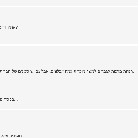
אתה יודע אם יש סכינים מיוחדות להטלה ואם כן איפה אפשר להשיג כאלה?
חנויות מתנות לגברים למשל מוכרות כמה זיבלונים, אבל גם יש סכינים של חברות רציניות יותר כמו קולד-סטיל וסמית' אנד ווסטון או קולט ועוד ועוד.
בנוסף מתקיים בקרוב מפגש של העמותה, בוודאי גם שם יהיו כמה פנינות...
11 (68%) חושבים שהטלה זה ספורט חשוב ומהנה, עם דגש על המילה ספורט.