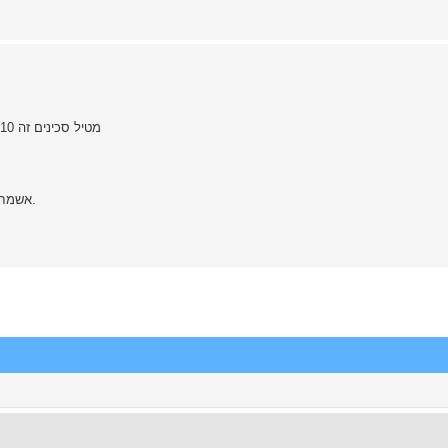
מטיל סכינים זה 10 שנים ממרחק של 7-8 מטר, אחוז התקיעות שלי הוא בין 60-70%
אשמח לפגוש במישהו באותה הרמה- או גבוהה יותר להטלות משותפות.