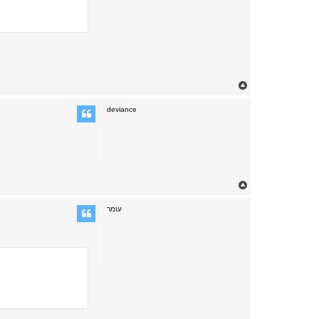
T
o
p
deviance
T
o
p
עומר