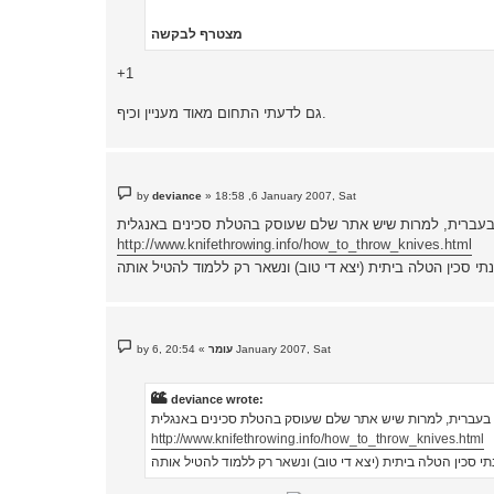
מצטרף לבקשה
+1
גם לדעתי התחום מאוד מעניין וכיף.
P
by
deviance
»
18:58 ,6 January 2007, Sat
o
s
ב בעברית, למרות שיש אתר שלם שעוסק בהטלת סכינים באנגלית
t
http://www.knifethrowing.info/how_to_throw_knives.html
P
20:54 ,6 January 2007, Sat
עומר
»
by
o
s
t
deviance wrote:
ב בעברית, למרות שיש אתר שלם שעוסק בהטלת סכינים באנגלית
http://www.knifethrowing.info/how_to_throw_knives.html