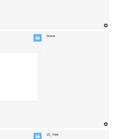
לפי התוצאות האלו, רוב המישתתפים 
T
o
p
Guest
T
o
p
אמיר_לב