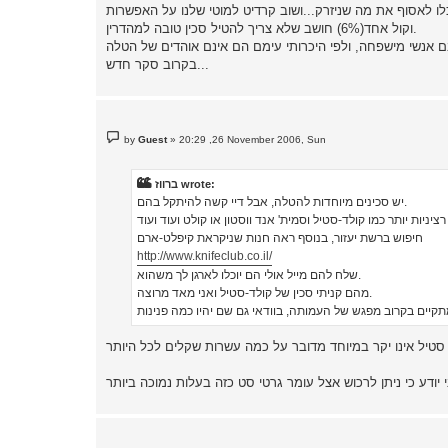
וקול אחד(6%) חושב שלא צריך להטיל סכין טובה למהדרין.
בקרוב סקר חדש...
P
by
Guest
»
20:29 ,26 November 2006, Sun
o
s
t
ברווז wrote:
יש סכינים מיוחדות להטלה, אבל דיי קשה להיתקל בהם.
חיפוש ברשת יעזור, בנוסף ראה חנות שניקראת קיפלט-ארם
http://www.knifeclub.co.il/
שלח להם מייל אולי הם יוכלו לארגן לך משהוא.
מהם קניתי סכין של קולד-סטיל ואני מאד מרוצה.