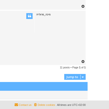
T
o
p
מיכה_מרגלית
T
o
11 posts • Page
1
of
1
p
Jump to
Contact us
Delete cookies
All times are
UTC+02:00