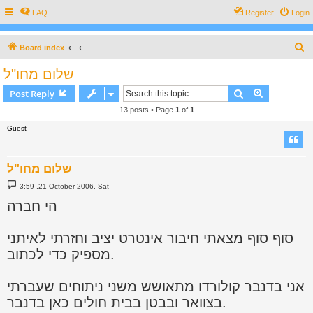
FAQ
Register
Login
S
Board index
e
שלום מחו"ל
a
Search
Advanced s
Post Reply
r
13 posts • Page
1
of
1
c
Guest
h
שלום מחו"ל
P
3:59 ,21 October 2006, Sat
o
s
הי חברה
t
סוף סוף מצאתי חיבור אינטרט יציב וחזרתי לאיתני
מספיק כדי לכתוב.
אני בדנבר קולורדו מתאושש משני ניתוחים שעברתי
בצוואר ובבטן בבית חולים כאן בדנבר.