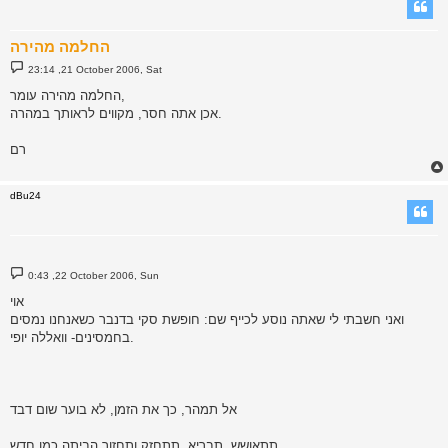
החלמה מהירה
P
23:14 ,21 October 2006, Sat
o
s
החלמה מהירה עומר,
t
אכן אתה חסר, מקווים לראותך במהרה.
רם
dBu24
P
0:43 ,22 October 2006, Sun
o
s
אוי
t
ואני חשבתי לי שאתה נוסע לכייף שם: חופשת סקי בדנבר כשאנחנו נמסים
בחמסינים- וואללה יופי.
אל תמהר, כך את הזמן, לא בוער שום דבד
תתאושש, תבריא, תתחזק ותחזור הביתה כמו חדש