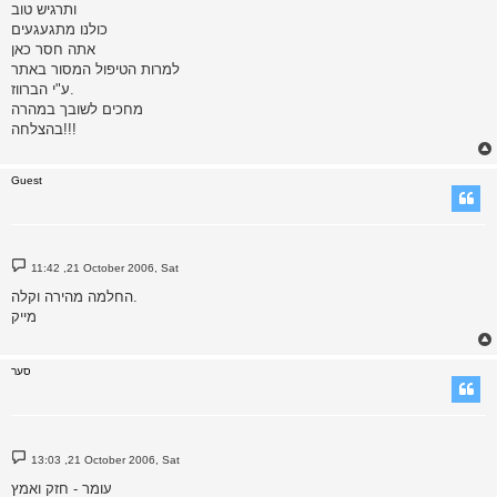
ותרגיש טוב
כולנו מתגעגעים
אתה חסר כאן
למרות הטיפול המסור באתר
ע"י הברווז.
מחכים לשובך במהרה
בהצלחה!!!
Guest
P
11:42 ,21 October 2006, Sat
o
s
החלמה מהירה וקלה.
t
מייק
סער
P
13:03 ,21 October 2006, Sat
o
s
עומר - חזק ואמץ
t