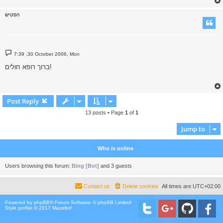
הפטיש
P
7:39 ,30 October 2006, Mon
o
s
ברוך רופא חולים!
t
Post Reply
13 posts • Page
1
of
1
Jump to
Who is online
Users browsing this forum:
Bing [Bot]
and 3 guests
Contact us
Delete cookies
All times are
UTC+02:00
Powered by
phpBB
® Forum Software © phpBB Limited
Style proflat © 2017
Mazeltof