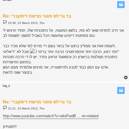
Re: בר גרילס פוטר מרשת דיסקברי
P
20:39 ,15 March 2012, Thu
o
s
אני חייב להודות שאני לא מת, בלשון המעטה, על התוכניות שלו, תמיד הרגיש לי
t
כמו מסחטת רייטינג שתעשה הכל בשביל למשוך תשומת לב.
לעומת זאת אני ממליץ בחום על בחור בשם ריי מירס למי שלא מכיר כבר,
אבל לא "ריאליטי"
יותר רגוע, הרבה יותר אינפורמטיבי הרבה יותר בריטי
התוכנית מצולמת בכישרון רב והסאוונד טראק נהדר, יש לו די הרבה תוכניות
בתחום ההישרדות.
אדם עם המון כבוד לטבע ולהיסטוריה, אני מרגיש שלמדתי ממנו המון.
בקיצור שווה לראות.
big_k
Re: בר גרילס פוטר מרשת דיסקברי
P
21:21 ,15 March 2012, Thu
o
s
http://www.youtube.com/watch?v=wloiFwdB ... re=related
t
מצחיק!!!