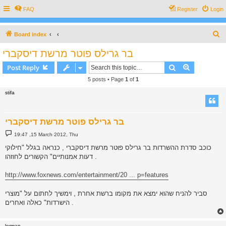
FAQ
Register
Login
S
Board index
e
בר גרילס פוטר מרשת דיסקברי
a
Search
Advanced s
Post Reply
r
5 posts • Page
1
of
1
c
stifa
h
בר גרילס פוטר מרשת דיסקברי
P
19:47 ,15 March 2012, Thu
o
s
כוכב סדרת ההשרדות בר גרילס פוטר מרשת דיסקברי , כנראה בגלל "חילוקי
t
דעות אמנותיים" הקשורים לחוזהו .
http://www.foxnews.com/entertainment/20 ... p=features
סביר להניח שהוא ימצא את מקומו ברשת אחרת , וימשיך לחתום על "מוצרי
הישרדות" כאלה ואחרים .
lerman