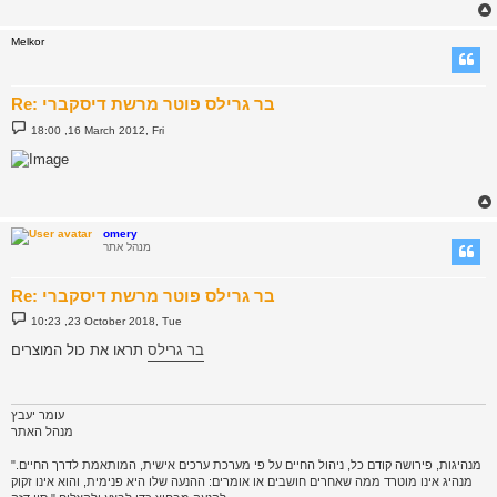
Melkor
Re: בר גרילס פוטר מרשת דיסקברי
P
18:00 ,16 March 2012, Fri
o
s
t
omery
מנהל אתר
Re: בר גרילס פוטר מרשת דיסקברי
P
10:23 ,23 October 2018, Tue
o
s
בר גרילס
תראו את כול המוצרים
t
עומר יעבץ
מנהל האתר
"מנהיגות, פירושה קודם כל, ניהול החיים על פי מערכת ערכים אישית, המותאמת לדרך החיים.
מנהיג אינו מוטרד ממה שאחרים חושבים או אומרים: ההנעה שלו היא פנימית, והוא אינו זקוק